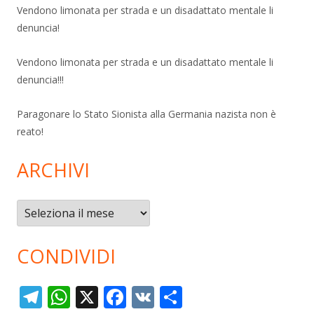
Vendono limonata per strada e un disadattato mentale li
denuncia!
Vendono limonata per strada e un disadattato mentale li
denuncia!!!
Paragonare lo Stato Sionista alla Germania nazista non è
reato!
ARCHIVI
Archivi
CONDIVIDI
T
W
X
F
V
C