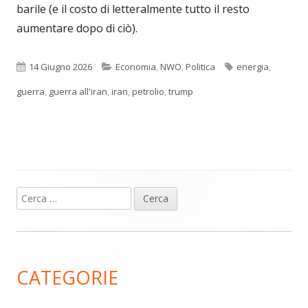
barile (e il costo di letteralmente tutto il resto
aumentare dopo di ciò).
Pubblicato
Categorie
Tag
14 Giugno 2026
Economia
,
NWO
,
Politica
energia
,
guerra
,
guerra all'iran
,
iran
,
petrolio
,
trump
Ricerca
Barra
per:
laterale
principale
CATEGORIE