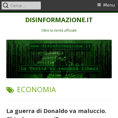
Ricerca
Menu
Menu
per:
principale
Vai
DISINFORMAZIONE.IT
al
contenuto
Oltre la Verità ufficiale
TAG:
ECONOMIA
La guerra di Donaldo va maluccio.