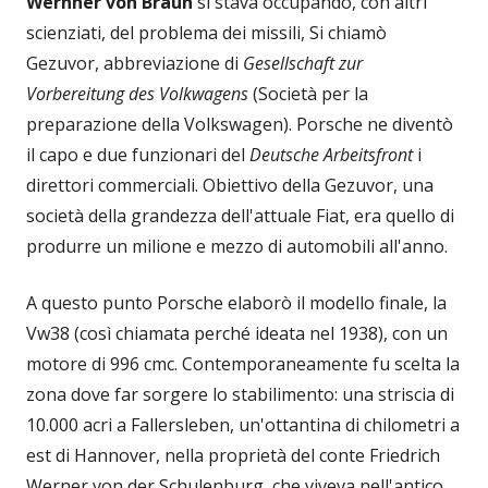
Wernher von Braun
si stava occupando, con altri
scienziati, del problema dei missili, Si chiamò
Gezuvor, abbreviazione di
Gesellschaft
zur
Vorbereitung des Volkwagens
(Società per la
preparazione della Volkswagen). Porsche ne diventò
il capo e due funzionari del
Deutsche
Arbeitsfront
i
direttori commerciali. Obiettivo della Gezuvor, una
società della grandezza dell'attuale Fiat, era quello di
produrre un milione e mezzo di automobili all'anno.
A questo punto Porsche elaborò il modello finale, la
Vw38 (così chiamata perché ideata nel 1938), con un
motore di 996 cmc. Contemporaneamente fu scelta la
zona dove far sorgere lo stabilimento: una striscia di
10.000 acri a Fallersleben, un'ottantina di chilometri a
est di Hannover, nella proprietà del conte Friedrich
Werner von der Schulenburg, che viveva nell'antico