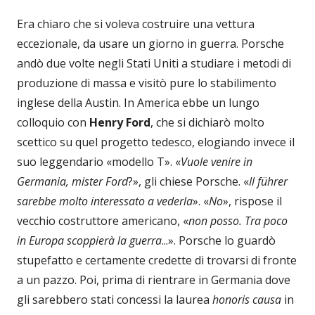
Era chiaro che si voleva costruire una vettura
eccezionale, da usare un giorno in guerra. Porsche
andò due volte negli Stati Uniti a studiare i metodi di
produzione di massa e visitò pure lo stabilimento
inglese della Austin. In America ebbe un lungo
colloquio con
Henry Ford
, che si dichiarò molto
scettico su quel progetto tedesco, elogiando invece il
suo leggendario «modello T». «
Vuole venire in
Germania, mister Ford
?», gli chiese Porsche. «
Il
führer
sarebbe molto interessato a vederla
». «
No
», rispose il
vecchio costruttore americano, «
non posso. Tra poco
in Europa scoppierà la guerra
...». Porsche lo guardò
stupefatto e certamente credette di trovarsi di fronte
a un pazzo. Poi, prima di rientrare in Germania dove
gli sarebbero stati concessi la laurea
honoris
causa
in