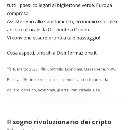
tutti i paesi collegati al bigliettone verde. Europa
compresa.
Assisteremo allo spostamento, economico sociale e
anche culturale da Occidente a Oriente.
Vi conviene essere pronti a tale passaggio!
Cosa aspetti, unisciti a Disinformazione.it
Pubblicato
Categorie
16 Marzo 2026
Controllo
,
Economia
,
Massoneria
,
NWO
,
Tag
Politica
cina e russia
,
crisi economica
,
crisi finanziaria
,
dollaro
,
donaldo
,
economia
,
guerra
,
iran
,
israele
,
usa
Il sogno rivoluzionario dei cripto