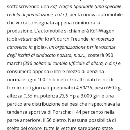
sottoscrivendo una
Kdf
-
Wagen-Sparkarte (una speciale
cedola di prenolazione, n.d.r.),
per la nuova automobile
che verrà consegnata appena comincerà la
produzione. L'automobile si chiamerà Kdf-Wagen
(cioè
vettura della
Kraft durch Freunde,
la «potenza
attraverso la
gioia»,
un'organizzazio
ne per le vacanze
degli iscritti al sindacato nazista, n.d.r.),
costerà 990
marchi
(396 dollari al cambio ufficiale di allora, n.d.r.)
e
consumerà appena
6
litri e mezzo di benzina
normale ogni 100 chilometri. Gli altri dati tecnici li
fornirono i giornali: pneumatici
4,50/16,
peso 650 kg,
altezza
1,55
m, potenza
23,5
Hp a 3.000 giri e una
particolare distribuzione dei pesi che rispecchiava la
tendenza sportiva di Porsche: il 44 per cento nella
parte anteriore, il 56 dietro. Nessuna possibilità di
scelta del colore: tutte le vetture sarebbero state