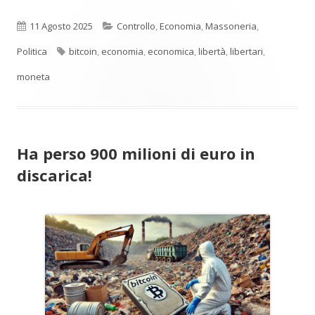
Pubblicato
Categorie
11 Agosto 2025
Controllo
,
Economia
,
Massoneria
,
Tag
Politica
bitcoin
,
economia
,
economica
,
libertà
,
libertari
,
moneta
Ha perso 900 milioni di euro in
discarica!