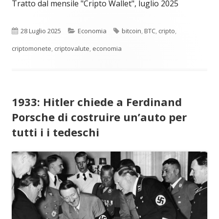
Tratto dal mensile "Cripto Wallet", luglio 2025
Pubblicato
Categorie
Tag
28 Luglio 2025
Economia
bitcoin
,
BTC
,
cripto
,
criptomonete
,
criptovalute
,
economia
1933: Hitler chiede a Ferdinand
Porsche di costruire un’auto per
tutti i i tedeschi