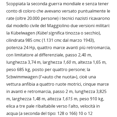
Scoppiata la seconda guerra mondiale e senza tener
conto di coloro che avevano versato puntualmente le
rate (oltre 20.000 persone) i tecnici nazisti ricavarono
dal modello civile del Maggiolino due versioni militari:
la Kübelwagen
(Kübel si
gnifica tinozza o secchio),
cilindrata 985 cmc (1.131 cmc dal marzo 1943),
potenza 24 Hp, quattro marce avanti più retromarcia,
con limitatore al differenziale, passo 2,40 m,
lunghezza 3,74 m, larghezza
1,60
m, altezza 1,65 m,
peso 685 kg, posto per quattro persone; la
Scbwimmwagen (l'«auto che nuota»), cioè una
vettura anfibia a quattro ruote motrici, cinque marce
in avanti e retromarcia, passo 2 m, lunghezza 3,825
m, larghezza 1,48 m, altezza
1,615
m, peso 910 kg,
elica a tre pale ribaltabile verso l'alto, velocità in
acqua (a seconda del tipo: 128 o 166) 10 o 12