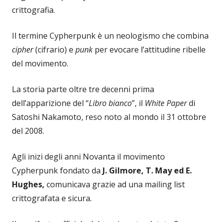
crittografia.
Il termine Cypherpunk è un neologismo che combina
c
i
pher
(cifrario) e
punk
per evocare l’attitudine ribelle
del movimento.
La storia parte oltre tre decenni prima
dell’apparizione del “
L
ibro bianco
”, il
White Paper
di
Satoshi Nakamoto, reso noto al mondo il 31 ottobre
del 2008.
Agli inizi degli anni Novanta il movimento
Cypherpunk fondato da
J. Gilmore, T. May ed E.
Hughes,
comunicava grazie ad una mailing list
crittografata e sicura.