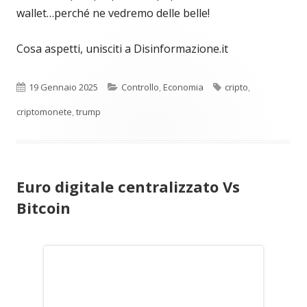
wallet…perché ne vedremo delle belle!
Cosa aspetti, unisciti a Disinformazione.it
Pubblicato
Categorie
Tag
19 Gennaio 2025
Controllo
,
Economia
cripto
,
criptomonete
,
trump
Euro digitale centralizzato Vs
Bitcoin