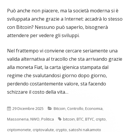
Può anche non piacere, ma la società moderna si è
sviluppata anche grazie a Internet: accadrà lo stesso
con Bitcoin? Nessuno può saperlo, bisognerà
attendere per vedere gli sviluppi.
Nel frattempo vi conviene cercare seriamente una
valida alternativa al tracollo che sta arrivando grazie
alla moneta Fiat, la carta igienica stampata dal
regime che svalutandosi giorno dopo giorno,
perdendo costantemente valore, sta facendo
schizzare il costo della vita…
Pubblicato
Categorie
29 Dicembre 2025
Bitcoin
,
Controllo
,
Economia
,
Tag
Massoneria
,
NWO
,
Politica
bitcoin
,
BTC
,
BTYC
,
cripto
,
criptomonete
,
criptovalute
,
crypto
,
satoshi nakamoto