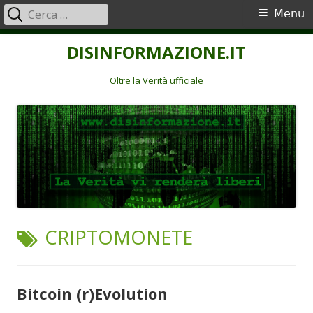
Ricerca
Menu
Menu
per:
principale
Vai
DISINFORMAZIONE.IT
al
contenuto
Oltre la Verità ufficiale
TAG:
CRIPTOMONETE
Bitcoin (r)Evolution