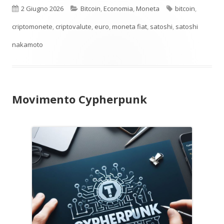
Pubblicato
Categorie
Tag
2 Giugno 2026
Bitcoin
,
Economia
,
Moneta
bitcoin
,
criptomonete
,
criptovalute
,
euro
,
moneta fiat
,
satoshi
,
satoshi
nakamoto
Movimento Cypherpunk