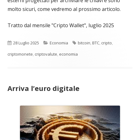
esterni progettati per archiviare le chiavi e sono
molto sicuri, come vedremo al prossimo articolo.
Tratto dal mensile "Cripto Wallet", luglio 2025
Pubblicato
Categorie
Tag
28 Luglio 2025
Economia
bitcoin
,
BTC
,
cripto
,
criptomonete
,
criptovalute
,
economia
Arriva l’euro digitale