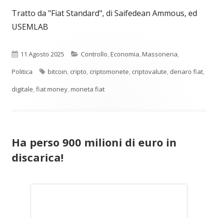
Tratto da "Fiat Standard", di Saifedean Ammous, ed
USEMLAB
Pubblicato
Categorie
11 Agosto 2025
Controllo
,
Economia
,
Massoneria
,
Tag
Politica
bitcoin
,
cripto
,
criptomonete
,
criptovalute
,
denaro fiat
,
digitale
,
fiat money
,
moneta fiat
Ha perso 900 milioni di euro in
discarica!