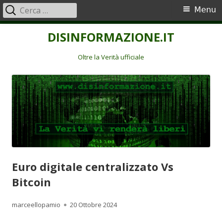
Ricerca
Menu
Menu
per:
principale
Vai
DISINFORMAZIONE.IT
al
contenuto
Oltre la Verità ufficiale
Euro digitale centralizzato Vs
Bitcoin
Autore
Pubblicato
marceellopamio
20 Ottobre 2024