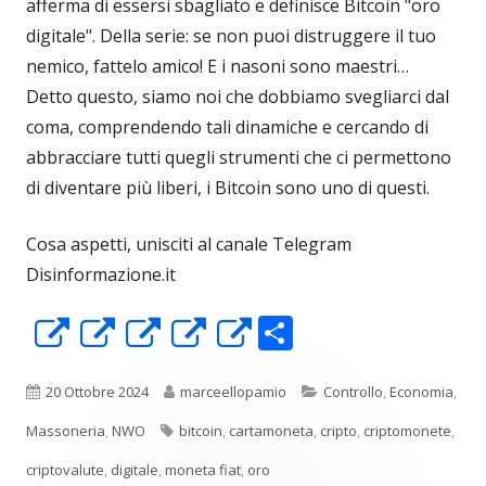
afferma di essersi sbagliato e definisce Bitcoin "oro
digitale". Della serie: se non puoi distruggere il tuo
nemico, fattelo amico! E i nasoni sono maestri…
Detto questo, siamo noi che dobbiamo svegliarci dal
coma, comprendendo tali dinamiche e cercando di
abbracciare tutti quegli strumenti che ci permettono
di diventare più liberi, i Bitcoin sono uno di questi.
Cosa aspetti, unisciti al canale Telegram
Disinformazione.it
C
Apre
Apre
Apre
Apre
Apre
o
in
in
in
in
in
n
una
una
una
una
una
Pubblicato
Autore
Categorie
20 Ottobre 2024
marceellopamio
Controllo
,
Economia
,
di
nuova
nuova
nuova
nuova
nuova
Tag
Massoneria
,
NWO
bitcoin
,
cartamoneta
,
cripto
,
criptomonete
,
vi
finestra
finestra
finestra
finestra
finestra
criptovalute
,
digitale
,
moneta fiat
,
oro