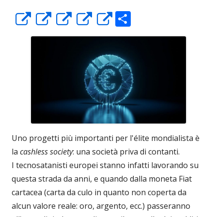
C
Apre
Apre
Apre
Apre
Apre
o
in
in
in
in
in
n
una
una
una
una
una
di
nuova
nuova
nuova
nuova
nuova
vi
finestra
finestra
finestra
finestra
finestra
di
Uno progetti più importanti per l'élite mondialista è
la
cashless society
: una società priva di contanti.
I tecnosatanisti europei stanno infatti lavorando su
questa strada da anni, e quando dalla moneta Fiat
cartacea (carta da culo in quanto non coperta da
alcun valore reale: oro, argento, ecc.) passeranno