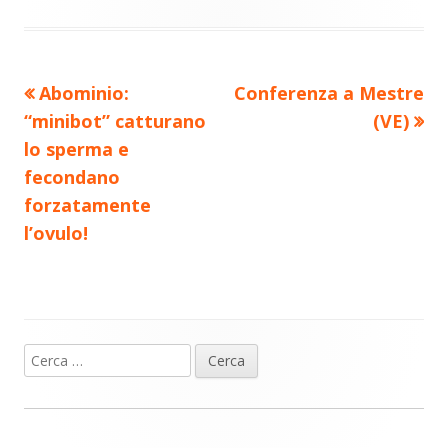
di
Precedente
Nuovo
Abominio:
Conferenza a Mestre
Navigazione
articolo:
articolo:
“minibot” catturano
(VE)
articoli
lo sperma e
fecondano
forzatamente
l’ovulo!
Ricerca
Barra
per:
laterale