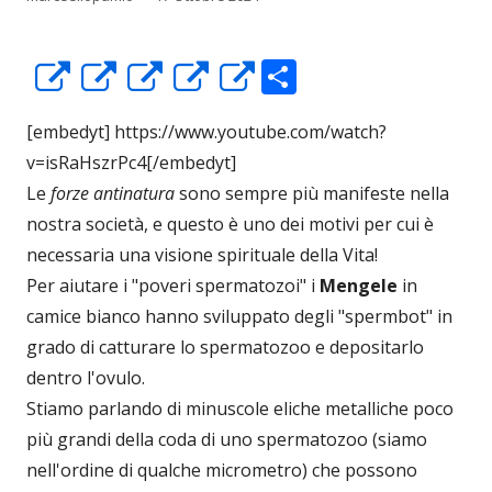
C
Apre
Apre
Apre
Apre
Apre
o
in
in
in
in
in
[embedyt] https://www.youtube.com/watch?
n
una
una
una
una
una
v=isRaHszrPc4[/embedyt]
di
nuova
nuova
nuova
nuova
nuova
Le
forze antinatura
sono sempre più manifeste nella
vi
finestra
finestra
finestra
finestra
finestra
nostra società, e questo è uno dei motivi per cui è
di
necessaria una visione spirituale della Vita!
Per aiutare i "poveri spermatozoi" i
Mengele
in
camice bianco hanno sviluppato degli "spermbot" in
grado di catturare lo spermatozoo e depositarlo
dentro l'ovulo.
Stiamo parlando di minuscole eliche metalliche poco
più grandi della coda di uno spermatozoo (siamo
nell'ordine di qualche micrometro) che possono