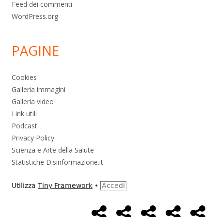
Feed dei commenti
WordPress.org
PAGINE
Cookies
Galleria immagini
Galleria video
Link utili
Podcast
Privacy Policy
Scienza e Arte della Salute
Statistiche Disinformazione.it
Utilizza
Tiny Framework
•
Accedi
Home
Alimentazione
Ambiente
Bambini
Bio
Menù
Page