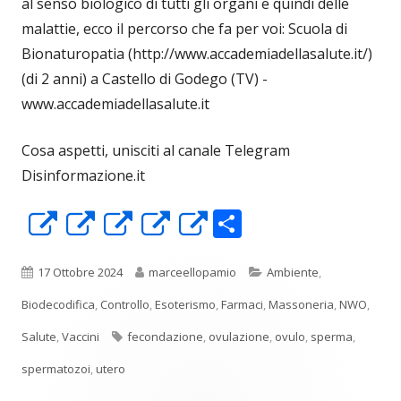
al senso biologico di tutti gli organi e quindi delle
malattie, ecco il percorso che fa per voi: Scuola di
Bionaturopatia (http://www.accademiadellasalute.it/)
(di 2 anni) a Castello di Godego (TV) -
www.accademiadellasalute.it
Cosa aspetti, unisciti al canale Telegram
Disinformazione.it
C
Apre
Apre
Apre
Apre
Apre
o
in
in
in
in
in
n
una
una
una
una
una
Pubblicato
Autore
Categorie
17 Ottobre 2024
marceellopamio
Ambiente
,
di
nuova
nuova
nuova
nuova
nuova
Biodecodifica
,
Controllo
,
Esoterismo
,
Farmaci
,
Massoneria
,
NWO
,
vi
finestra
finestra
finestra
finestra
finestra
Tag
Salute
,
Vaccini
fecondazione
,
ovulazione
,
ovulo
,
sperma
,
di
spermatozoi
,
utero