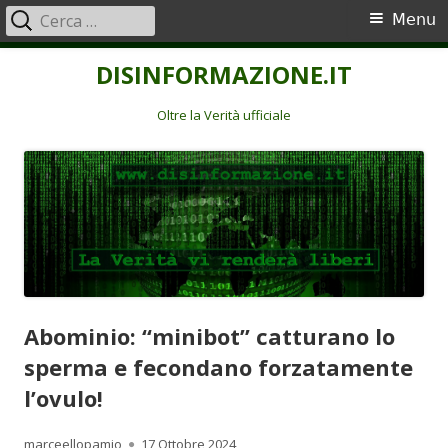
Ricerca
Menu
Menu
per:
principale
Vai
DISINFORMAZIONE.IT
al
contenuto
Oltre la Verità ufficiale
Abominio: “minibot” catturano lo
sperma e fecondano forzatamente
l’ovulo!
Autore
Pubblicato
marceellopamio
17 Ottobre 2024