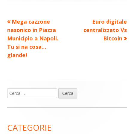
Precedente
Nuovo
Mega cazzone
Euro digitale
Navigazione
articolo:
articolo:
nasonico in Piazza
centralizzato Vs
articoli
Municipio a Napoli.
Bitcoin
Tu si na cosa…
glande!
Ricerca
Barra
per:
laterale
principale
CATEGORIE