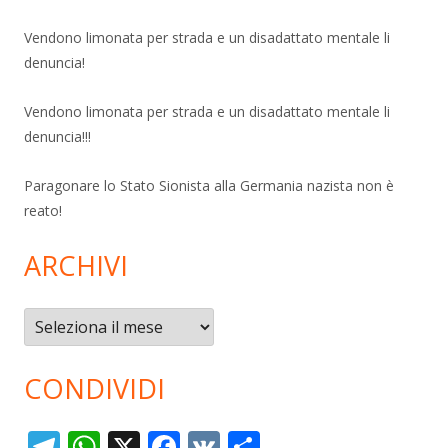
Vendono limonata per strada e un disadattato mentale li
denuncia!
Vendono limonata per strada e un disadattato mentale li
denuncia!!!
Paragonare lo Stato Sionista alla Germania nazista non è
reato!
ARCHIVI
Archivi
CONDIVIDI
T
W
X
F
V
C