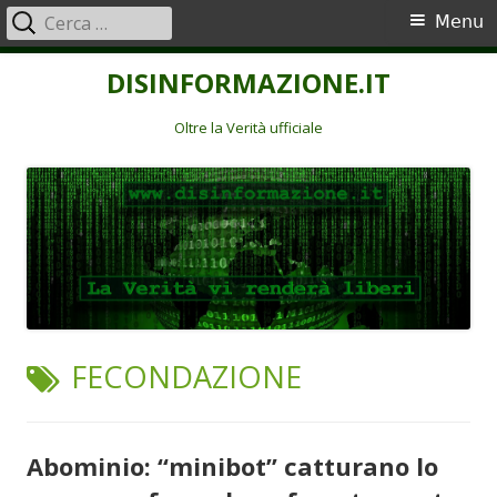
Ricerca
Menu
Menu
per:
principale
Vai
DISINFORMAZIONE.IT
al
contenuto
Oltre la Verità ufficiale
TAG:
FECONDAZIONE
Abominio: “minibot” catturano lo