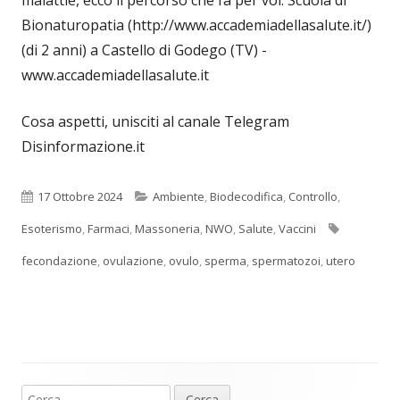
Bionaturopatia (http://www.accademiadellasalute.it/)
(di 2 anni) a Castello di Godego (TV) -
www.accademiadellasalute.it
Cosa aspetti, unisciti al canale Telegram
Disinformazione.it
Pubblicato
Categorie
17 Ottobre 2024
Ambiente
,
Biodecodifica
,
Controllo
,
Tag
Esoterismo
,
Farmaci
,
Massoneria
,
NWO
,
Salute
,
Vaccini
fecondazione
,
ovulazione
,
ovulo
,
sperma
,
spermatozoi
,
utero
Ricerca