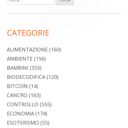
Barra
per:
laterale
principale
CATEGORIE
ALIMENTAZIONE
(160)
AMBIENTE
(156)
BAMBINI
(355)
BIODECODIFICA
(120)
BITCOIN
(14)
CANCRO
(163)
CONTROLLO
(555)
ECONOMIA
(174)
ESOTERISMO
(55)