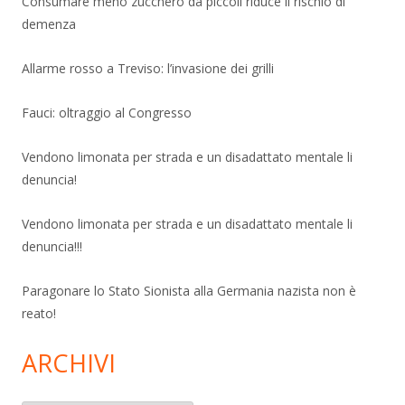
Consumare meno zucchero da piccoli riduce il rischio di
demenza
Allarme rosso a Treviso: l’invasione dei grilli
Fauci: oltraggio al Congresso
Vendono limonata per strada e un disadattato mentale li
denuncia!
Vendono limonata per strada e un disadattato mentale li
denuncia!!!
Paragonare lo Stato Sionista alla Germania nazista non è
reato!
ARCHIVI