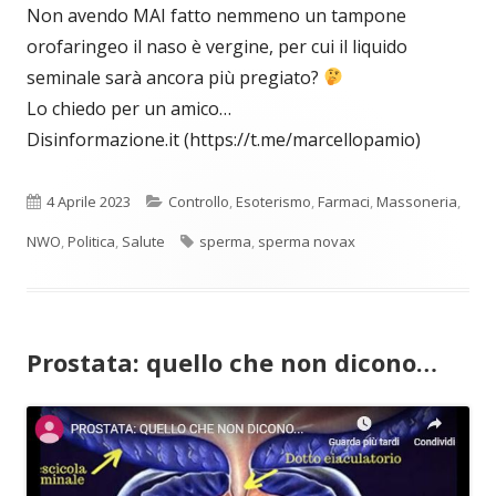
Non avendo MAI fatto nemmeno un tampone
orofaringeo il naso è vergine, per cui il liquido
seminale sarà ancora più pregiato?
Lo chiedo per un amico…
Disinformazione.it (https://t.me/marcellopamio)
Pubblicato
Categorie
4 Aprile 2023
Controllo
,
Esoterismo
,
Farmaci
,
Massoneria
,
Tag
NWO
,
Politica
,
Salute
sperma
,
sperma novax
Prostata: quello che non dicono…