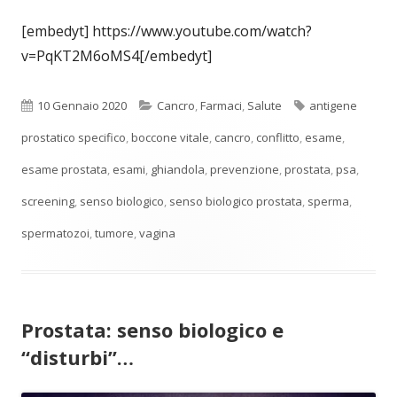
[embedyt] https://www.youtube.com/watch?
v=PqKT2M6oMS4[/embedyt]
Pubblicato
Categorie
Tag
10 Gennaio 2020
Cancro
,
Farmaci
,
Salute
antigene
prostatico specifico
,
boccone vitale
,
cancro
,
conflitto
,
esame
,
esame prostata
,
esami
,
ghiandola
,
prevenzione
,
prostata
,
psa
,
screening
,
senso biologico
,
senso biologico prostata
,
sperma
,
spermatozoi
,
tumore
,
vagina
Prostata: senso biologico e
“disturbi”…