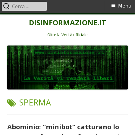
Ricerca
Menu
Menu
per:
principale
Vai
DISINFORMAZIONE.IT
al
contenuto
Oltre la Verità ufficiale
TAG:
SPERMA
Abominio: “minibot” catturano lo