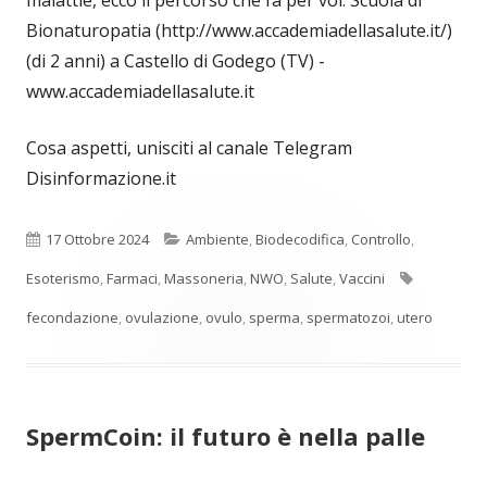
Bionaturopatia (http://www.accademiadellasalute.it/)
(di 2 anni) a Castello di Godego (TV) -
www.accademiadellasalute.it
Cosa aspetti, unisciti al canale Telegram
Disinformazione.it
Pubblicato
Categorie
17 Ottobre 2024
Ambiente
,
Biodecodifica
,
Controllo
,
Tag
Esoterismo
,
Farmaci
,
Massoneria
,
NWO
,
Salute
,
Vaccini
fecondazione
,
ovulazione
,
ovulo
,
sperma
,
spermatozoi
,
utero
SpermCoin: il futuro è nella palle