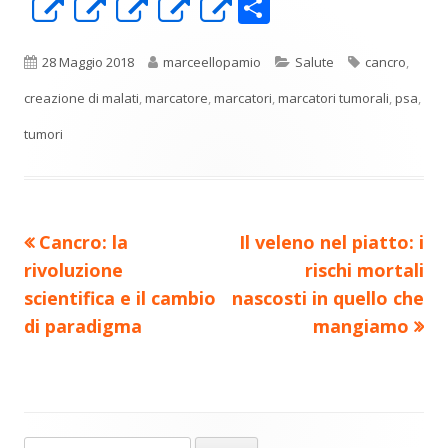
C
Apre
Apre
Apre
Apre
Apre
o
in
in
in
in
in
n
una
una
una
una
una
Pubblicato
Autore
Categorie
Tag
28 Maggio 2018
marceellopamio
Salute
cancro
,
di
nuova
nuova
nuova
nuova
nuova
creazione di malati
,
marcatore
,
marcatori
,
marcatori tumorali
,
psa
,
vi
finestra
finestra
finestra
finestra
finestra
tumori
di
Precedente
Nuovo
Cancro: la
Il veleno nel piatto: i
Navigazione
articolo:
articolo:
rivoluzione
rischi mortali
articoli
scientifica e il cambio
nascosti in quello che
di paradigma
mangiamo