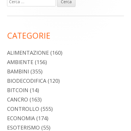
Ricerca
Barra
per:
laterale
principale
CATEGORIE
ALIMENTAZIONE
(160)
AMBIENTE
(156)
BAMBINI
(355)
BIODECODIFICA
(120)
BITCOIN
(14)
CANCRO
(163)
CONTROLLO
(555)
ECONOMIA
(174)
ESOTERISMO
(55)