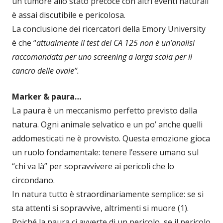
un tumore allo stato precoce con altri eventi naturali
è assai discutibile e pericolosa.
La conclusione dei ricercatori della Emory University
è che “
attualmente il test del CA 125 non è un’analisi
raccomandata per uno screening a larga scala per il
cancro delle ovaie”.
Marker & paura…
La paura è un meccanismo perfetto previsto dalla
natura. Ogni animale selvatico e un po’ anche quelli
addomesticati ne è provvisto. Questa emozione gioca
un ruolo fondamentale: tenere l’essere umano sul
“chi va là” per sopravvivere ai pericoli che lo
circondano.
In natura tutto è straordinariamente semplice: se si
sta attenti si sopravvive, altrimenti si muore (1).
Poiché la paura ci avverte di un pericolo, se il pericolo