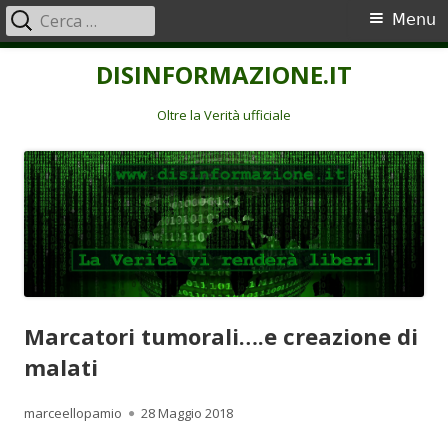
Ricerca
Menu
Menu
per:
principale
Vai
DISINFORMAZIONE.IT
al
contenuto
Oltre la Verità ufficiale
Marcatori tumorali….e creazione di
malati
Autore
Pubblicato
marceellopamio
28 Maggio 2018