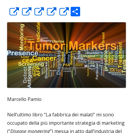
C
Apre
Apre
Apre
Apre
Apre
o
in
in
in
in
in
n
una
una
una
una
una
di
nuova
nuova
nuova
nuova
nuova
vi
finestra
finestra
finestra
finestra
finestra
di
Marcello Pamio
Nell’ultimo libro “La fabbrica dei malati” mi sono
occupato della più importante strategia di marketing
(“
Disease mongering
”) messa in atto dall’industria del