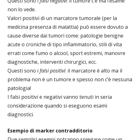
Questi sono i
falsi negativi
: il tumore c’è ma l’esame
non lo vede.
Valori positivi di un marcatore tumorale (per la
medicina presenza di malattia) può essere dovuto a
cause diverse dai tumori come: patologie benigne
acute o croniche di tipo infiammatorio, stili di vita
errati come fumo o alcool, sport estremi, manovre
diagnostiche, interventi chirurgici, ecc.
Questi sono i
falsi positivi
: il marcatore è alto ma il
problema non è un tumore e spesso non c’è nessuna
patologia!
I falsi positivi e negativi vanno tenuti in seria
considerazione quando si eseguono esami
diagnostici.
Esempio di marker contradditorio
Due semplici esempi potranno spiegare come un