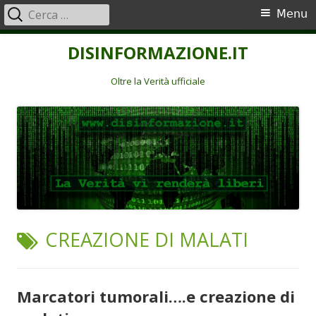
Ricerca
Menu
Menu
per:
principale
Vai
DISINFORMAZIONE.IT
al
contenuto
Oltre la Verità ufficiale
TAG:
CREAZIONE DI MALATI
Marcatori tumorali….e creazione di