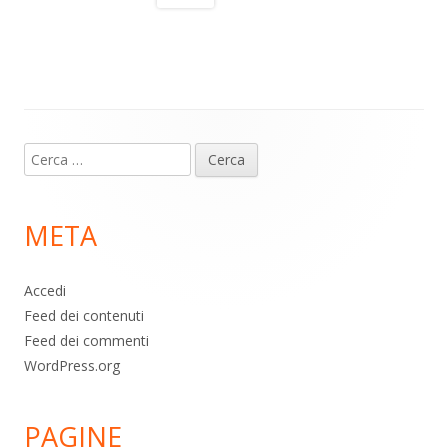
a
A
o
vi
m
p
o
di
p
k
Contenuto
Ricerca
piè
per:
di
META
pagina
Accedi
Feed dei contenuti
Feed dei commenti
WordPress.org
PAGINE