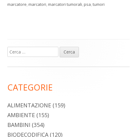
marcatore
,
marcatori
,
marcatori tumorali
,
psa
,
tumori
Ricerca
Barra
per:
laterale
principale
CATEGORIE
ALIMENTAZIONE
(159)
AMBIENTE
(155)
BAMBINI
(354)
BIODECODIFICA
(120)