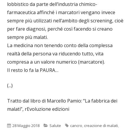
lobbistico da parte dell’industria chimico-
farmaceutica affinché i marcatori vengano invece
sempre più utilizzati nell’ambito degli screening, cioè
per fare diagnosi, perché così facendo si creano
sempre più malati.
La medicina non tenendo conto della complessa
realtà della persona va riducendo tutto, vita
compresa a un valore numerico (marcatore).
Il resto lo fa la PAURA…
(...)
Tratto dal libro di Marcello Pamio: “La fabbrica dei
malati”, rEvoluzione edizioni
Pubblicato
Categorie
Tag
28 Maggio 2018
Salute
cancro
,
creazione di malati
,