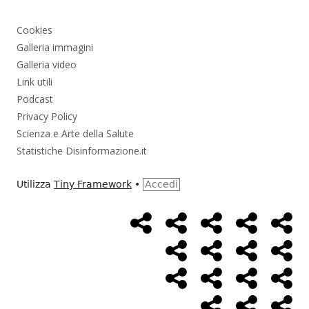
Cookies
Galleria immagini
Galleria video
Link utili
Podcast
Privacy Policy
Scienza e Arte della Salute
Statistiche Disinformazione.it
Utilizza
Tiny Framework
•
Accedi
Home
Alimentazione
Ambiente
Bambini
Bio
Menù
Page
social
Cancro
Controllo
Economia
Eso
link
Farmaci
Massoneria
NWO
Poli
Salute
Storia
Pod