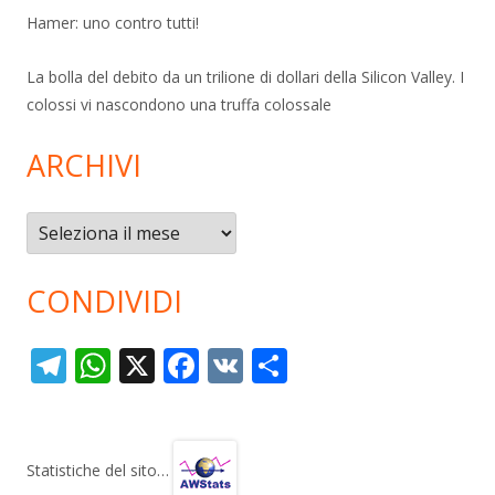
Hamer: uno contro tutti!
La bolla del debito da un trilione di dollari della Silicon Valley. I
colossi vi nascondono una truffa colossale
ARCHIVI
Archivi
CONDIVIDI
T
W
X
F
V
C
el
h
ac
K
o
e
at
e
n
gr
s
b
di
Statistiche del sito…