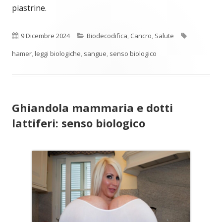
piastrine.
Pubblicato
Categorie
Tag
9 Dicembre 2024
Biodecodifica
,
Cancro
,
Salute
hamer
,
leggi biologiche
,
sangue
,
senso biologico
Ghiandola mammaria e dotti
lattiferi: senso biologico