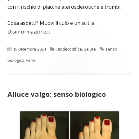
con il rischio di placche aterosclerotiche e trombi.
Cosa aspetti? Muovi il culo e unisciti a
Disinformazione.it
Pubblicato
Categorie
Tag
15 Dicembre 2024
Biodecodifica
,
Salute
senso
biologico
,
vene
Alluce valgo: senso biologico