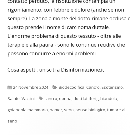
contatto perduto, la risoluzione contempla un
rigonfiamento, con febbre e dolore (anche se non
sempre). La zona a monte del dotto rimane occlusa e
questo prende il nome di carcinoma duttale.
L'enorme problema di questo tessuto - oltre alle
terapie e alla paura - sono le continue recidive che
possono condurre a enormi problemi…
Cosa aspetti, unisciti a Disinformazione.it
Pubblicato
Categorie
24 Novembre 2024
Biodecodifica
,
Cancro
,
Esoterismo
,
Tag
Salute
,
Vaccini
cancro
,
donna
,
dotti lattiferi
,
ghiandola
,
ghiandola mammaria
,
hamer
,
seno
,
senso biologico
,
tumore al
seno