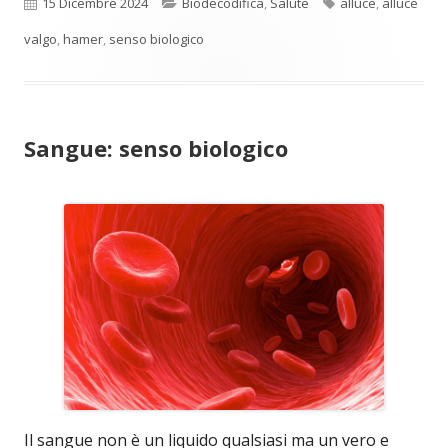
Pubblicato
Categorie
Tag
15 Dicembre 2024
Biodecodifica
,
Salute
alluce
,
alluce
valgo
,
hamer
,
senso biologico
Sangue: senso biologico
Il sangue non è un liquido qualsiasi ma un vero e