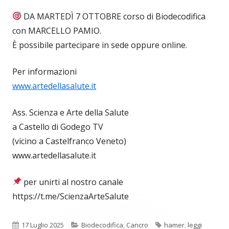
DA MARTEDÌ 7 OTTOBRE corso di Biodecodifica
con MARCELLO PAMIO.
È possibile partecipare in sede oppure online.
Per informazioni
www.artedellasalute.it
Ass. Scienza e Arte della Salute
a Castello di Godego TV
(vicino a Castelfranco Veneto)
www.artedellasalute.it
per unirti al nostro canale
https://t.me/ScienzaArteSalute
Pubblicato
Categorie
Tag
17 Luglio 2025
Biodecodifica
,
Cancro
hamer
,
leggi