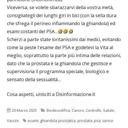
Viceversa, se volete sbarazzarvi della vostra metà,
consigliategli dei lunghi giri in bici (con la sella dura
che sfrega il perineo infiammando la ghiandola) ed
esami costanti del PSA…
Scherzi a parte state lontanissimi dai medici, evitando
come la peste l'esame del PSA e godetevi la Vita al
meglio, soprattutto la parte più intima delle relazioni,
dato che la prostata è la ghiandola che gestisce e
supervisiona il programma speciale, biologico e
sensato della sessualità…
Cosa aspetti, unisciti a Disinformazione.it
Pubblicato
Categorie
20 Marzo 2025
Biodecodifica
,
Cancro
,
Controllo
,
Salute
,
Tag
Vaccini
esami
,
ghiandola prostatica
,
prostata
,
psa
,
senso