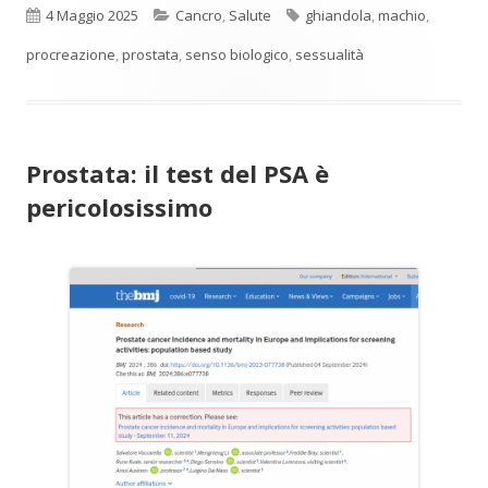
Pubblicato
Categorie
Tag
4 Maggio 2025
Cancro
,
Salute
ghiandola
,
machio
,
procreazione
,
prostata
,
senso biologico
,
sessualità
Prostata: il test del PSA è
pericolosissimo