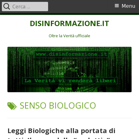
Ricerca
Menu
Menu
per:
principale
Vai
DISINFORMAZIONE.IT
al
contenuto
Oltre la Verità ufficiale
TAG:
SENSO BIOLOGICO
Leggi Biologiche alla portata di