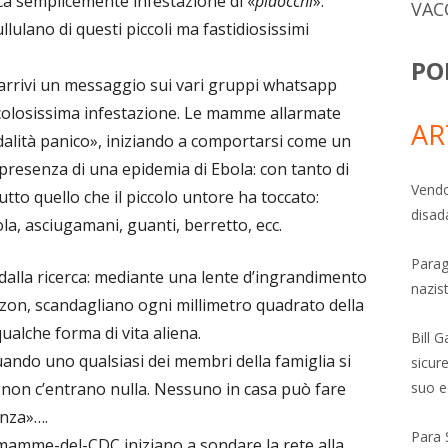
ica semplicemente infestazione di «
pidocchi
».
VAC
pullulano di questi piccoli ma fastidiosissimi
PO
arrivi un messaggio sui vari gruppi whatsapp
ricolosissima infestazione. Le mamme allarmate
AR
lità panico», iniziando a comportarsi come un
 presenza di una epidemia di Ebola: con tanto di
Vendo
tto quello che il piccolo untore ha toccato:
disad
la, asciugamani, guanti, berretto, ecc.
Parag
 dalla ricerca: mediante una lente d’ingrandimento
nazis
on, scandagliano ogni millimetro quadrato della
qualche forma di vita aliena.
Bill 
uando uno qualsiasi dei membri della famiglia si
sicure
suo e
hi non c’entrano nulla. Nessuno in casa può fare
enza»….
Para 
e mamme-del-CDC iniziano a sondare la rete alla