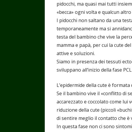
pidocchi, ma quasi mai tutti insie
«becca» ogni volta e qualcun altro
I pidocchi non saltano da una test
temporaneamente ma si annidano
testa del bambino che vive la perc
mamma e papà, per cui la cute del 
attive e soluzioni.
Siamo in presenza dei tessuti ectod
sviluppano all’inizio della fase PCL-
L’epidermide della cute è formata d
Se il bambino vive il «conflitto 
accarezzato e coccolato come lui vo
riduzione della cute (piccoli «buch
di sentire meglio il contatto ch
In questa fase non ci sono sintomi,