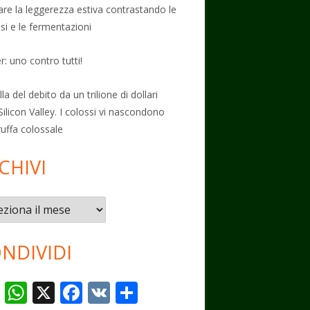
vare la leggerezza estiva contrastando le
osi e le fermentazioni
: uno contro tutti!
la del debito da un trilione di dollari
Silicon Valley. I colossi vi nascondono
ruffa colossale
CHIVI
vi
NDIVIDI
T
W
X
F
V
C