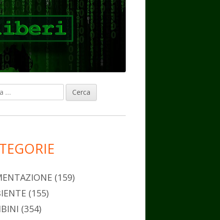
ca
rra
erale
ncipale
TEGORIE
MENTAZIONE
(159)
IENTE
(155)
BINI
(354)