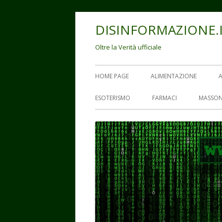
Vai
DISINFORMAZIONE.
al
contenuto
Oltre la Verità ufficiale
Menu
HOME PAGE
ALIMENTAZIONE
principale
ESOTERISMO
FARMACI
MASSON