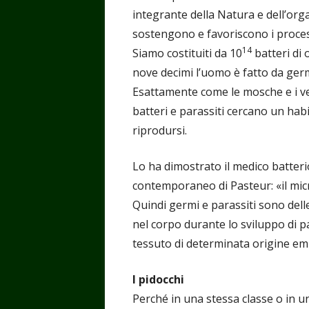
integrante della Natura e dell’or
sostengono e favoriscono i proces
14
Siamo costituiti da 10
batteri di 
nove decimi l’uomo è fatto da germ
Esattamente come le mosche e i ve
batteri e parassiti cercano un hab
riprodursi.
Lo ha dimostrato il medico batter
contemporaneo di Pasteur: «il mic
Quindi germi e parassiti sono dell
nel corpo durante lo sviluppo di par
tessuto di determinata origine em
I pidocchi
Perché in una stessa classe o in un