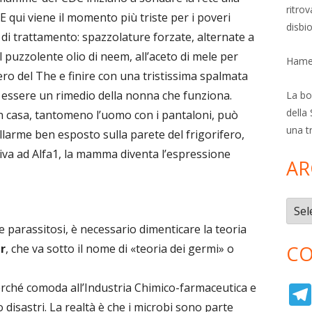
ritro
. E qui viene il momento più triste per i poveri
disbi
di trattamento: spazzolature forzate, alternate a
puzzolente olio di neem, all’aceto di mele per
Hamer
bero del The e finire con una tristissima spalmata
ce essere un rimedio della nonna che funziona.
La bol
della 
n casa, tantomeno l’uomo con i pantaloni, può
una t
 allarme ben esposto sulla parete del frigorifero,
rriva ad Alfa1, la mamma diventa l’espressione
AR
Archi
e parassitosi, è necessario dimenticare la teoria
CO
r
, che va sotto il nome di «teoria dei germi» o
rché comoda all’Industria Chimico-farmaceutica e
 disastri. La realtà è che i microbi sono parte