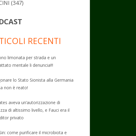
CINI
(347)
DCAST
TICOLI RECENTI
no limonata per strada e un
attato mentale li denuncia!!!
onare lo Stato Sionista alla Germania
ta non è reato!
Gates aveva un’autorizzazione di
zza di altissimo livello, e Fauci era il
ditor privato
Sin: come purificare il microbiota e