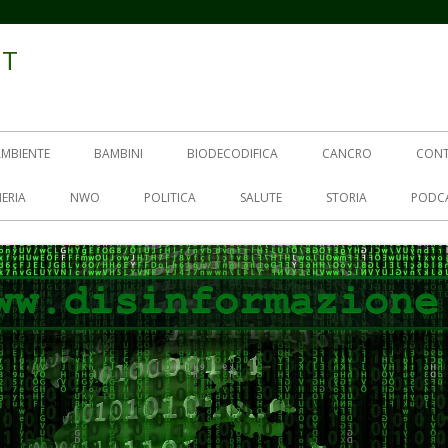
IT
AMBIENTE
BAMBINI
BIODECODIFICA
CANCRO
CON
ERIA
NWO
POLITICA
SALUTE
STORIA
PODC