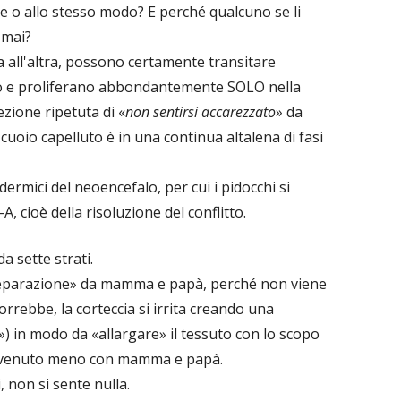
me o allo stesso modo? E perché qualcuno se li
 mai?
a all'altra, possono certamente transitare
 e proliferano abbondantemente SOLO nella
ezione ripetuta di «
non sentirsi accarezzato
» da
cuoio capelluto è in una continua altalena di fasi
ermici del neoencefalo, per cui i pidocchi si
A, cioè della risoluzione del conflitto.
a sette strati.
di separazione» da mamma e papà, perché non viene
rrebbe, la corteccia si irrita creando una
i») in modo da «allargare» il tessuto con lo scopo
e è venuto meno con mamma e papà.
 non si sente nulla.