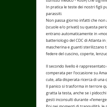
suffisso medico - «osi») che signif
In pratica le teste dei nostri figli 
parassiti.
Non passa giorno infatti che non 
(scuole e/o privati) su questa pe
entrano automaticamente in «moda
batteriologo del CDC di Atlanta in
mascherina e guanti sterilizzano tu
federe del cuscino, coperte, lenzuo
Il secondo livello è rappresentato
comperata per l’occasione su Amaz
cute, alla disperata ricerca di una 
Il panico si trasforma in terrore q
gratta la testa, anche se i pidocc
gesti inconsulti durante «l’emerg
Poi nei momenti di tranquillità, l