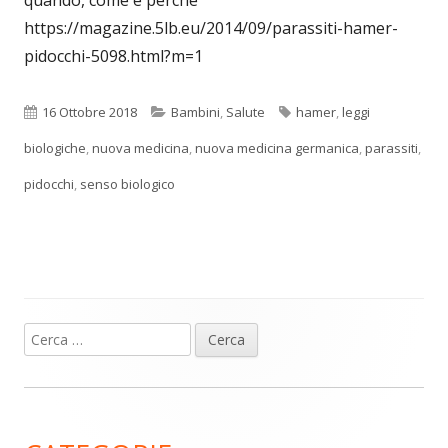
https://magazine.5lb.eu/2014/09/parassiti-hamer-
pidocchi-5098.html?m=1
Pubblicato
Categorie
Tag
16 Ottobre 2018
Bambini
,
Salute
hamer
,
leggi
biologiche
,
nuova medicina
,
nuova medicina germanica
,
parassiti
,
pidocchi
,
senso biologico
Ricerca
Barra
per:
laterale
principale