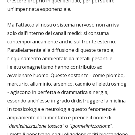
crescere proprio in quel periodo, per poi subire
un'impennata esponenziale.
Ma l'attacco al nostro sistema nervoso non arriva
solo dall'interno dei canali medici: si consuma
contemporaneamente anche sul fronte esterno.
Parallelamente alla diffusione di queste terapie,
l’inquinamento ambientale da metalli pesanti e
l'elettromagnetismo hanno contribuito ad
avvelenare l’uomo. Queste sostanze - come piombo,
mercurio, alluminio, arsenico, cadmio e l'elettrosmog
- agiscono in perfetta e drammatica sinergia,
essendo anch'esse in grado di distruggere la mielina.
In tossicologia e neurologia questo fenomeno è
ampiamente documentato e prende il nome di
“demielinizzazione tossica”
o
“ipomielinizzazione”
.
I metalli penetrano negli oligodendrociti bloccandone