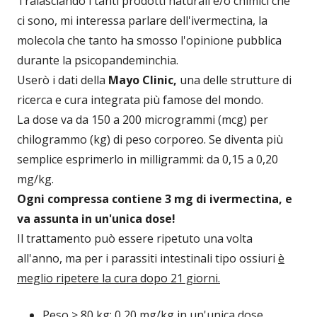
Tralasciando i tanti prodotti naturali e/o chimici che
ci sono, mi interessa parlare dell'ivermectina, la
molecola che tanto ha smosso l'opinione pubblica
durante la psicopandeminchia.
Userò i dati della
Mayo Clinic,
una delle strutture di
ricerca e cura integrata più famose del mondo.
La dose va da 150 a 200 microgrammi (mcg) per
chilogrammo (kg) di peso corporeo. Se diventa più
semplice esprimerlo in milligrammi: da 0,15 a 0,20
mg/kg.
Ogni compressa contiene 3 mg di ivermectina, e
va assunta in un'unica dose!
Il trattamento può essere ripetuto una volta
all'anno, ma per i parassiti intestinali tipo ossiuri
è
meglio ripetere la cura dopo 21 giorni.
Peso > 80 kg: 0,20 mg/kg in un'unica dose.