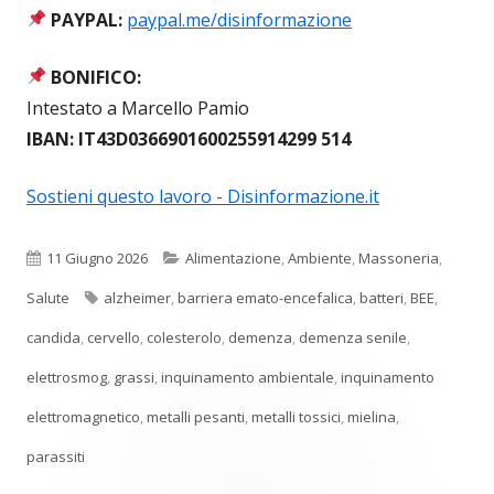
PAYPAL:
paypal.me/disinformazione
BONIFICO:
Intestato a Marcello Pamio
IBAN: IT43D0366901600255914299 514
Sostieni questo lavoro - Disinformazione.it
Pubblicato
Categorie
11 Giugno 2026
Alimentazione
,
Ambiente
,
Massoneria
,
Tag
Salute
alzheimer
,
barriera emato-encefalica
,
batteri
,
BEE
,
candida
,
cervello
,
colesterolo
,
demenza
,
demenza senile
,
elettrosmog
,
grassi
,
inquinamento ambientale
,
inquinamento
elettromagnetico
,
metalli pesanti
,
metalli tossici
,
mielina
,
parassiti