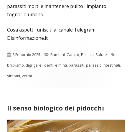
parassiti morti e mantenere pulito l'impianto
fognario umano.
Cosa aspetti, unisciti al canale Telegram
Disinformazione.it
Pubblicato
Categorie
Tag
8 Febbraio 2025
Bambini
,
Cancro
,
Politica
,
Salute
bruxismo
,
digrigare i denti
,
elminti
,
parassiti
,
parassiti intestinali
,
sintomi
,
vermi
Il senso biologico dei pidocchi