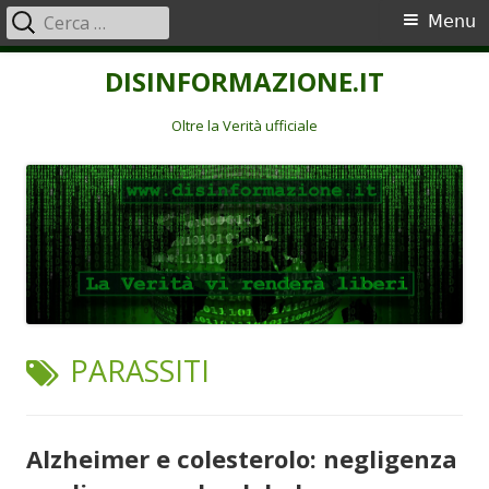
Ricerca
Menu
Menu
per:
principale
Vai
DISINFORMAZIONE.IT
al
contenuto
Oltre la Verità ufficiale
TAG:
PARASSITI
Alzheimer e colesterolo: negligenza