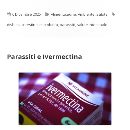
Pubblicato
Categorie
Tag
6 Dicembre 2025
Alimentazione
,
Ambiente
,
Salute
disbiosi
,
intestino
,
microbiota
,
parassiti
,
salute intestinale
Parassiti e Ivermectina