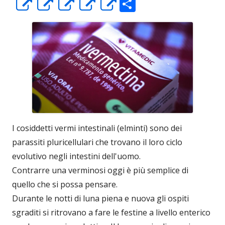
C
Apre
Apre
Apre
Apre
Apre
o
in
in
in
in
in
n
una
una
una
una
una
di
nuova
nuova
nuova
nuova
nuova
vi
finestra
finestra
finestra
finestra
finestra
di
I cosiddetti vermi intestinali (elminti) sono dei
parassiti pluricellulari che trovano il loro ciclo
evolutivo negli intestini dell'uomo.
Contrarre una verminosi oggi è più semplice di
quello che si possa pensare.
Durante le notti di luna piena e nuova gli ospiti
sgraditi si ritrovano a fare le festine a livello enterico