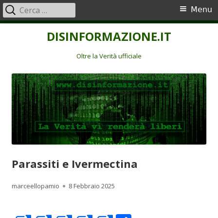
Ricerca
Menu
Menu
per:
principale
Vai
DISINFORMAZIONE.IT
al
contenuto
Oltre la Verità ufficiale
Parassiti e Ivermectina
Autore
Pubblicato
marceellopamio
8 Febbraio 2025