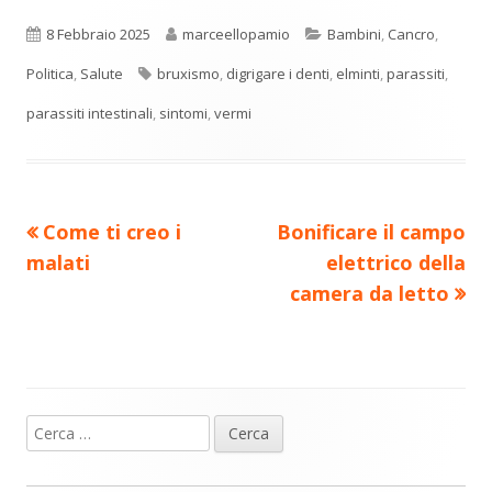
o
in
in
in
in
in
n
una
una
una
una
una
Pubblicato
Autore
Categorie
8 Febbraio 2025
marceellopamio
Bambini
,
Cancro
,
di
nuova
nuova
nuova
nuova
nuova
Tag
Politica
,
Salute
bruxismo
,
digrigare i denti
,
elminti
,
parassiti
,
vi
finestra
finestra
finestra
finestra
finestra
parassiti intestinali
,
sintomi
,
vermi
di
Precedente
Nuovo
Come ti creo i
Bonificare il campo
Navigazione
articolo:
articolo:
malati
elettrico della
articoli
camera da letto
Ricerca
Barra
per:
laterale