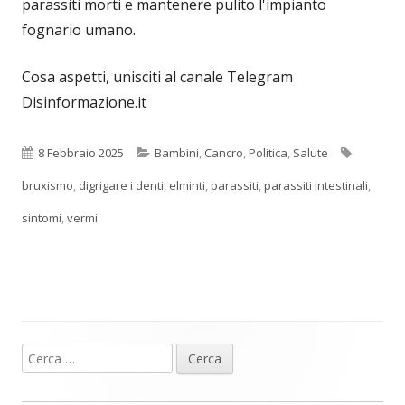
parassiti morti e mantenere pulito l'impianto
fognario umano.
Cosa aspetti, unisciti al canale Telegram
Disinformazione.it
Pubblicato
Categorie
Tag
8 Febbraio 2025
Bambini
,
Cancro
,
Politica
,
Salute
bruxismo
,
digrigare i denti
,
elminti
,
parassiti
,
parassiti intestinali
,
sintomi
,
vermi
Ricerca
Barra
per:
laterale