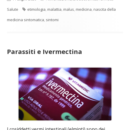
Tag
Salute
etimologia
,
malattia
,
malus
,
medicina
,
nascita della
medicina sintomatica
,
sintomi
Parassiti e Ivermectina
I cosiddetti vermi intestinali (elminti) sono dei