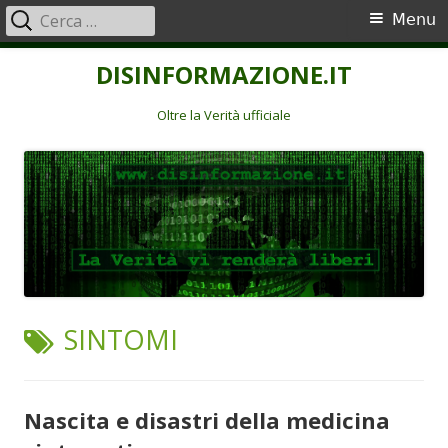
Ricerca
Menu
Menu
per:
principale
Vai
DISINFORMAZIONE.IT
al
contenuto
Oltre la Verità ufficiale
TAG:
SINTOMI
Nascita e disastri della medicina