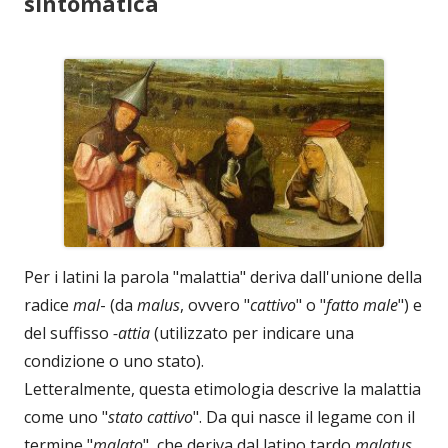
sintomatica
Per i latini la parola "malattia" deriva dall'unione della
radice
mal
- (da
malus
, ovvero "
cattivo
" o "
fatto male
") e
del suffisso
-attia
(utilizzato per indicare una
condizione o uno stato).
Letteralmente, questa etimologia descrive la malattia
come uno "
stato cattivo
". Da qui nasce il legame con il
termine "
malato
", che deriva dal latino tardo
malatus
,