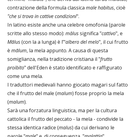
contrazione della formula classica
male habitus
, cioè
"che si trova in cattive condizioni
".
In latino esiste anche una celebre omofonia (parole
scritte allo stesso modo):
mălus
significa "
cattivo
", e
Mālus
(con la a lunga) è l’"
albero del melo
", il cui frutto
è
mālum
, la mela appunto. A causa di questa
somiglianza, nella tradizione cristiana il "
frutto
proibito
" dell'Eden è stato identificato e raffigurato
come una mela.
I traduttori medievali hanno giocato magari sul fatto
che il frutto del male (
malum
) fosse proprio la mela
(
malum
).
Sarà una forzatura linguistica, ma per la cultura
cattolica il frutto del peccato - la mela - condivide la
stessa identica radice (
malus
) da cui derivano le
parole "
male
" e, di conseguenza, "
malattia
".