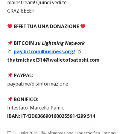
mainstream! Quindi vedi te.
GRAZIEEEE!!!
EFFETTUA UNA DONAZIONE
BITCOIN
su Lightning Network
pay.bitcoin4business.org/
thatmichael314@walletofsatoshi.com
PAYPAL:
paypal.me/disinformazione
BONIFICO:
Intestato: Marcello Pamio
IBAN: IT43D0366901600255914299 514
Pubblicato
Categorie
11 Luglio 2026
Alimentazione
,
Biodecodifica
,
Farmaci
,