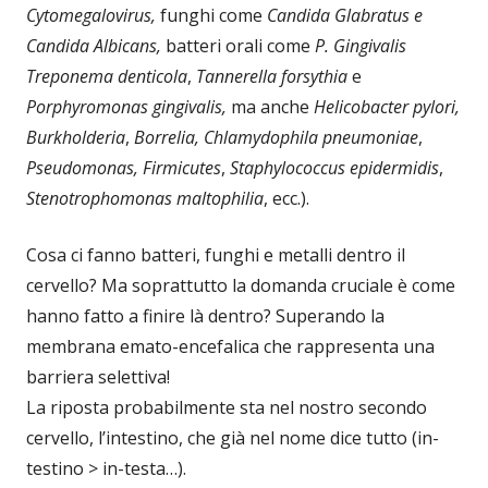
Cytomegalovirus,
funghi come
Candida Glabratus e
Candida Albicans,
batteri orali come
P. Gingivalis
Treponema denticola
,
Tannerella forsythia
e
Porphyromonas gingivalis,
ma anche
Helicobacter pylori,
Burkholderia
,
Borrelia, Chlamydophila pneumoniae
,
Pseudomonas,
Firmicutes
,
Staphylococcus epidermidis
,
Stenotrophomonas maltophilia
, ecc.).
Cosa ci fanno batteri, funghi e metalli dentro il
cervello? Ma soprattutto la domanda cruciale è come
hanno fatto a finire là dentro? Superando la
membrana emato-encefalica che rappresenta una
barriera selettiva!
La riposta probabilmente sta nel nostro secondo
cervello, l’intestino, che già nel nome dice tutto (in-
testino > in-testa…).