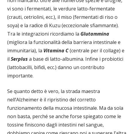
non mancano: oltre alle numerose spezie e droghe,
vi sono i fermentati, le verdure latto-fermentate
(crauti, cetriolini, ecc.), il miso (fermentati di riso o
soya) e la radice di Kuzu (eccezionale sfiammante).
Tra le integrazioni ricordiamo la
Glutammina
(migliora la funzionalità della barriera intestinale e
immunitaria), la
Vitamina C
(centrale per il collage) e
il
Serplus
a base di latto-albumina. Infine i probiotici
(lattobacilli, bifidi, ecc.) danno un contributo
importante.
Se quanto detto è vero, la strada maestra
nell’Alzheimer è il ripristino del corretto
funzionamento della mucosa intestinale. Ma da sola
non basta, perché se anche forse spiegato come le
tossine finiscono dagli intestini nel sangue,
dobbiamo capire come riescano poi a superare l’altra