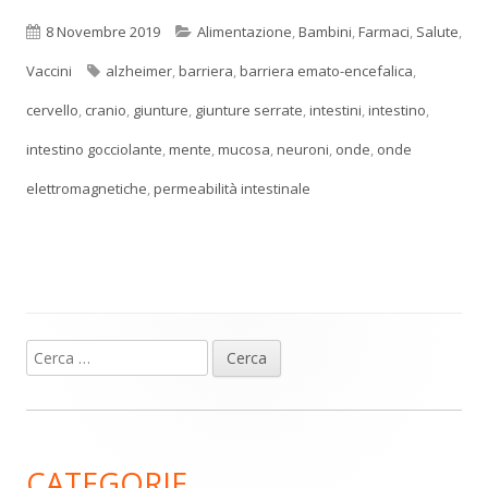
Pubblicato
Categorie
8 Novembre 2019
Alimentazione
,
Bambini
,
Farmaci
,
Salute
,
Tag
Vaccini
alzheimer
,
barriera
,
barriera emato-encefalica
,
cervello
,
cranio
,
giunture
,
giunture serrate
,
intestini
,
intestino
,
intestino gocciolante
,
mente
,
mucosa
,
neuroni
,
onde
,
onde
elettromagnetiche
,
permeabilità intestinale
Ricerca
Barra
per:
laterale
principale
CATEGORIE