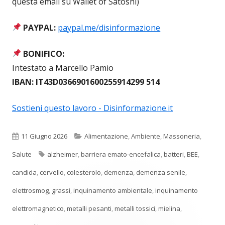
questa email su Wallet of Satoshi)
PAYPAL:
paypal.me/disinformazione
BONIFICO:
Intestato a Marcello Pamio
IBAN: IT43D0366901600255914299 514
Sostieni questo lavoro - Disinformazione.it
Pubblicato
Categorie
11 Giugno 2026
Alimentazione
,
Ambiente
,
Massoneria
,
Tag
Salute
alzheimer
,
barriera emato-encefalica
,
batteri
,
BEE
,
candida
,
cervello
,
colesterolo
,
demenza
,
demenza senile
,
elettrosmog
,
grassi
,
inquinamento ambientale
,
inquinamento
elettromagnetico
,
metalli pesanti
,
metalli tossici
,
mielina
,