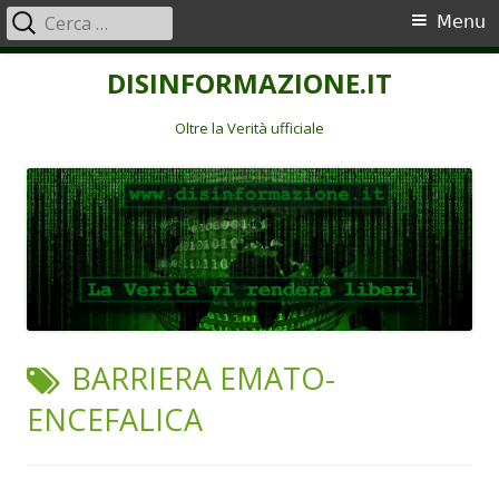
Ricerca
Menu
Menu
per:
principale
Vai
DISINFORMAZIONE.IT
al
contenuto
Oltre la Verità ufficiale
TAG:
BARRIERA EMATO-
ENCEFALICA