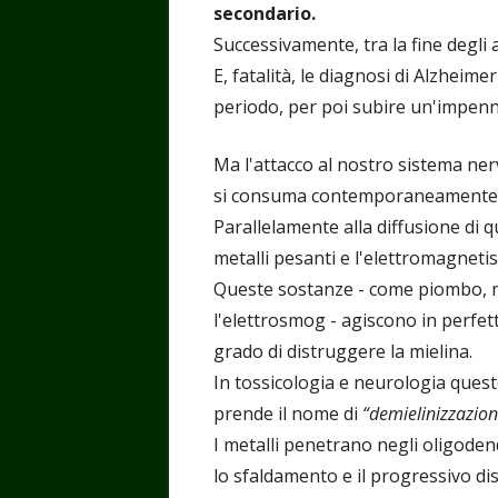
secondario.
Successivamente, tra la fine degli a
E, fatalità, le diagnosi di Alzheime
periodo, per poi subire un'impen
Ma l'attacco al nostro sistema nerv
si consuma contemporaneamente a
Parallelamente alla diffusione di 
metalli pesanti e l'elettromagnet
Queste sostanze - come piombo, me
l'elettrosmog - agiscono in perfe
grado di distruggere la mielina.
In tossicologia e neurologia qu
prende il nome di
“demielinizzazion
I metalli penetrano negli oligodend
lo sfaldamento e il progressivo di