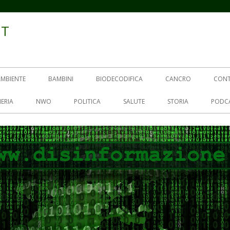
IT
AMBIENTE
BAMBINI
BIODECODIFICA
CANCRO
CON
ERIA
NWO
POLITICA
SALUTE
STORIA
PODC