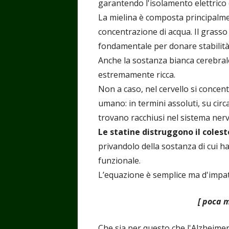
garantendo l'isolamento elettrico 
La mielina è composta principalmen
concentrazione di acqua. Il grasso 
fondamentale per donare stabilità e
Anche la sostanza bianca cerebrale,
estremamente ricca.
Non a caso, nel cervello si concent
umano: in termini assoluti, su circ
trovano racchiusi nel sistema nerv
Le statine distruggono il colest
privandolo della sostanza di cui 
funzionale.
L’equazione è semplice ma d'impat
[ poca m
Che sia per questo che l'Alzheimer