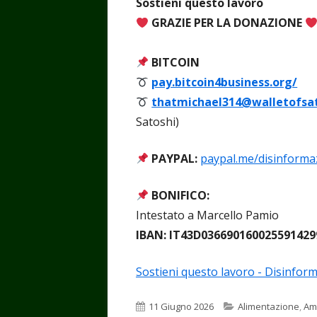
Sostieni questo lavoro
GRAZIE PER LA DONAZIONE
BITCOIN
pay.bitcoin4business.org/
thatmichael314@walletofsa
Satoshi)
PAYPAL:
paypal.me/disinforma
BONIFICO:
Intestato a Marcello Pamio
IBAN: IT43D036690160025591429
Sostieni questo lavoro - Disinform
Pubblicato
Categorie
11 Giugno 2026
Alimentazione
,
Am