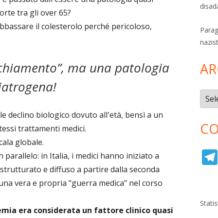
disad
rte tra gli over 65?
bbassare il colesterolo perché pericoloso,
Parag
nazis
cchiamento”, ma una patologia
AR
iatrogena!
Archi
e declino biologico dovuto all'età, bensì a un
CO
essi trattamenti medici.
cala globale.
 parallelo: in Italia, i medici hanno iniziato a
strutturato e diffuso a partire dalla seconda
 una vera e propria "guerra medica" nel corso
Stati
lemia era considerata un fattore clinico quasi