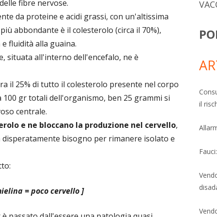
delle fibre nervose.
VAC
te da proteine e acidi grassi, con un'altissima
più abbondante è il colesterolo (circa il 70%),
PO
 fluidità alla guaina.
 situata all'interno dell'encefalo, ne è
AR
ra il 25% di tutto il colesterolo presente nel corpo
Consu
a 100 gr totali dell'organismo, ben 25 grammi si
il ri
oso centrale.
erolo e ne bloccano la produzione nel cervello
,
Allarm
ha disperatamente bisogno per rimanere isolato e
Fauci
to:
Vendo
disad
ielina = poco cervello ]
Vendo
 è passato dall'essere una patologia quasi