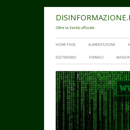
Vai
DISINFORMAZIONE.
al
contenuto
Oltre la Verità ufficiale
Menu
HOME PAGE
ALIMENTAZIONE
principale
ESOTERISMO
FARMACI
MASSON