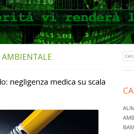
 AMBIENTALE
Ricer
Ba
per:
lat
lo: negligenza medica su scala
pri
CA
ALI
AMB
BAM