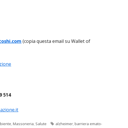
toshi.com
(copia questa email su Wallet of
zione
9 514
azione.it
Tag
biente
,
Massoneria
,
Salute
alzheimer
,
barriera emato-