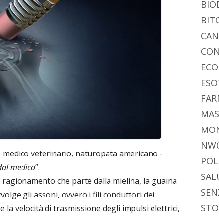
BIO
BIT
CAN
CON
ECO
ESO
FAR
MAS
MO
NW
 medico veterinario, naturopata americano -
POL
 dal medico
”.
SAL
 ragionamento che parte dalla mielina, la guaina
SEN
volge gli assoni, ovvero i fili conduttori dei
STO
la velocità di trasmissione degli impulsi elettrici,