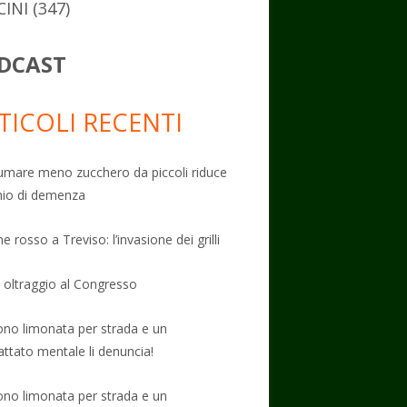
CINI
(347)
DCAST
TICOLI RECENTI
mare meno zucchero da piccoli riduce
schio di demenza
e rosso a Treviso: l’invasione dei grilli
: oltraggio al Congresso
no limonata per strada e un
attato mentale li denuncia!
no limonata per strada e un