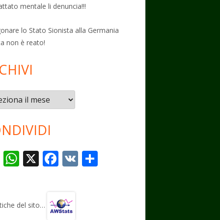
attato mentale li denuncia!!!
onare lo Stato Sionista alla Germania
ta non è reato!
CHIVI
vi
NDIVIDI
T
W
X
F
V
C
el
h
ac
K
o
e
at
e
n
gr
s
b
di
stiche del sito…