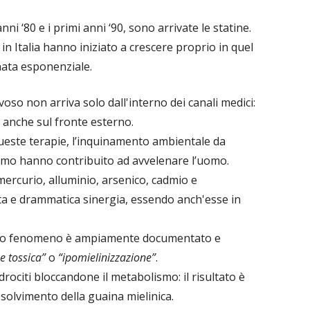
nni ‘80 e i primi anni ‘90, sono arrivate le statine.
r in Italia hanno iniziato a crescere proprio in quel
nata esponenziale.
oso non arriva solo dall'interno dei canali medici:
nche sul fronte esterno.
queste terapie, l’inquinamento ambientale da
ismo hanno contribuito ad avvelenare l’uomo.
rcurio, alluminio, arsenico, cadmio e
tta e drammatica sinergia, essendo anch'esse in
esto fenomeno è ampiamente documentato e
e tossica”
o
“ipomielinizzazione”
.
rociti bloccandone il metabolismo: il risultato è
ssolvimento della guaina mielinica.