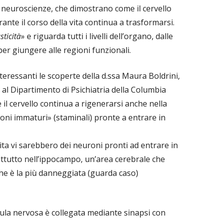
le neuroscienze, che dimostrano come il cervello
ante il corso della vita continua a trasformarsi.
sticità
» e riguarda tutti i livelli dell’organo, dalle
er giungere alle regioni funzionali.
interessanti le scoperte della d.ssa Maura Boldrini,
a al Dipartimento di Psichiatria della Columbia
 il cervello continua a rigenerarsi anche nella
roni immaturi» (staminali) pronte a entrare in
ita vi sarebbero dei neuroni pronti ad entrare in
tutto nell’ippocampo, un’area cerebrale che
he è la più danneggiata (guarda caso)
lula nervosa è collegata mediante sinapsi con