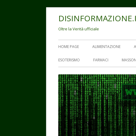
Vai
DISINFORMAZIONE.
al
contenuto
Oltre la Verità ufficiale
Menu
HOME PAGE
ALIMENTAZIONE
principale
ESOTERISMO
FARMACI
MASSON