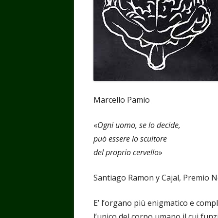
Marcello Pamio
«
Ogni uomo, se lo decide,
può essere lo scultore
del proprio cervello
»
Santiago Ramon y Cajal, Premio No
E’ l’organo più enigmatico e compl
l’unico del corpo umano il cui f