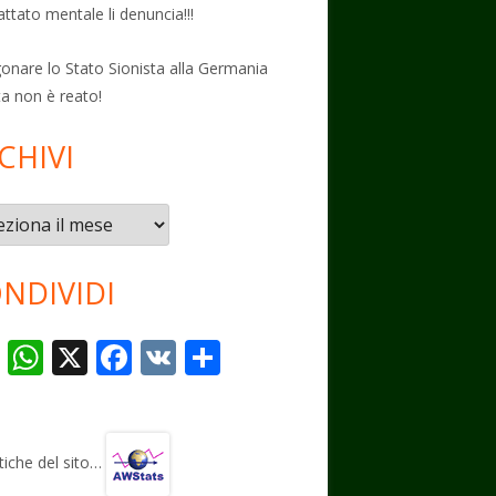
attato mentale li denuncia!!!
onare lo Stato Sionista alla Germania
ta non è reato!
CHIVI
vi
NDIVIDI
T
W
X
F
V
C
el
h
ac
K
o
e
at
e
n
gr
s
b
di
stiche del sito…