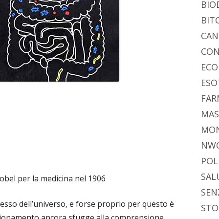
BIO
BIT
CAN
CON
ECO
ESO
FAR
MAS
MO
NW
POL
SAL
bel per la medicina nel 1906
SEN
esso dell’universo, e forse proprio per questo è
STO
unzionamento ancora sfugge alla comprensione