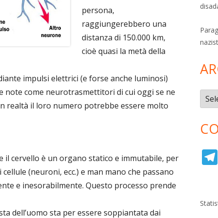
disad
persona,
raggiungerebbero una
Parag
distanza di 150.000 km,
nazis
cioè quasi la metà della
AR
ante impulsi elettrici (e forse anche luminosi)
e note come neurotrasmettitori di cui oggi se ne
Archi
in realtà il loro numero potrebbe essere molto
CO
he il cervello è un organo statico e immutabile, per
i cellule (neuroni, ecc.) e man mano che passano
ente e inesorabilmente. Questo processo prende
Stati
lista dell’uomo sta per essere soppiantata dai