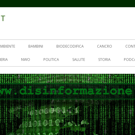
IT
AMBIENTE
BAMBINI
BIODECODIFICA
CANCRO
CON
ERIA
NWO
POLITICA
SALUTE
STORIA
PODC