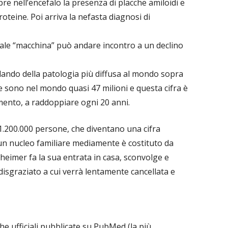
opre nell’encefalo la presenza di placche amiloidi e
roteine. Poi arriva la nefasta diagnosi di
ale “macchina” può andare incontro a un declino
lando della patologia più diffusa al mondo sopra
 ne sono nel mondo quasi 47 milioni e questa cifra è
mento, a raddoppiare ogni 20 anni.
e 1.200.000 persone, che diventano una cifra
n nucleo familiare mediamente è costituto da
heimer fa la sua entrata in casa, sconvolge e
l disgraziato a cui verrà lentamente cancellata e
che ufficiali pubblicate su PubMed (la più