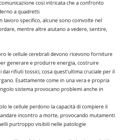
 comunicazione così intricata che a confronto
derno a quadretti.
n lavoro specifico, alcune sono coinvolte nel
ordare, mentre altre aiutano a vedere, sentire,
o le cellule cerebrali devono ricevono forniture
per generare e produrre energia, costruire
dai rifiuti tossici, cosa quest’ultima cruciale per il
organo. Esattamente come in una vera e propria
n singolo sistema provocano problemi anche in
lo le cellule perdono la capacità di compiere il
o andare incontro a morte, provocando mutamenti
uelli purtroppo visibili nelle patologie