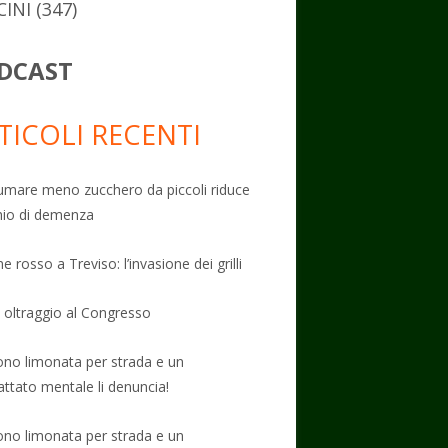
CINI
(347)
DCAST
TICOLI RECENTI
mare meno zucchero da piccoli riduce
schio di demenza
e rosso a Treviso: l’invasione dei grilli
: oltraggio al Congresso
no limonata per strada e un
attato mentale li denuncia!
no limonata per strada e un