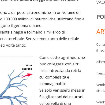
VAC
o sono a dir poco astronomiche: in un volume di
PO
o 100.000 milioni di neuroni che utilizzano fino a
ongono il genoma umano.
AR
diante sinapsi e formano 1 miliardo di
ccia cerebrale. Senza tener conto delle cellule
Consu
ieci volte tanto.
il ri
Come detto ogni neurone
Allarm
può collegarsi con altri
mille intrecciando reti la
Fauci
cui complessità è
inimmaginabile.
Vendo
Se solo venissero messi in
disad
fila gli assoni dei neuroni
Vendo
del cervello di una