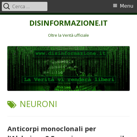
Ricerca
Menu
Menu
per:
principale
Vai
DISINFORMAZIONE.IT
al
contenuto
Oltre la Verità ufficiale
TAG:
NEURONI
Anticorpi monoclonali per