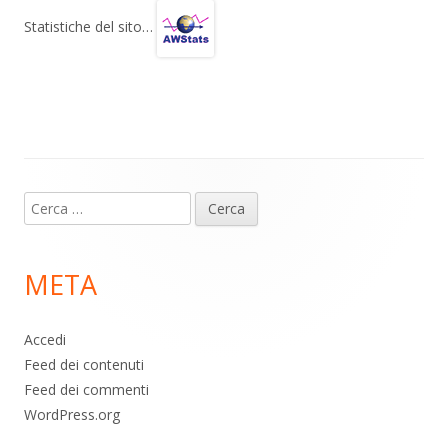
gr
s
b
di
Statistiche del sito…
a
A
o
vi
m
p
o
di
p
k
Contenuto
Ricerca
piè
per:
di
META
pagina
Accedi
Feed dei contenuti
Feed dei commenti
WordPress.org