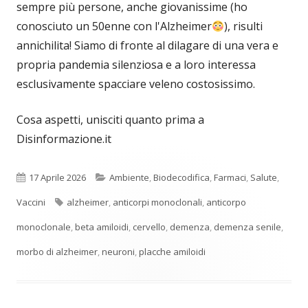
sempre più persone, anche giovanissime (ho
conosciuto un 50enne con l'Alzheimer
), risulti
annichilita! Siamo di fronte al dilagare di una vera e
propria pandemia silenziosa e a loro interessa
esclusivamente spacciare veleno costosissimo.
Cosa aspetti, unisciti quanto prima a
Disinformazione.it
Pubblicato
Categorie
17 Aprile 2026
Ambiente
,
Biodecodifica
,
Farmaci
,
Salute
,
Tag
Vaccini
alzheimer
,
anticorpi monoclonali
,
anticorpo
monoclonale
,
beta amiloidi
,
cervello
,
demenza
,
demenza senile
,
morbo di alzheimer
,
neuroni
,
placche amiloidi