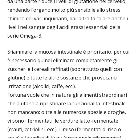
da una parte riduce i livelli di glutatione nel cervello,
rendendo l’organo molto più sensibile allo stress
chimico dei vari inquinanti, dall’altra fa calare anche i
livelli nel sangue degli acidi grassi essenziali della
serie Omega-3.
Sfiammare la mucosa intestinale è prioritario, per cui
è necessario quindi eliminare completamente gli
zuccheri e i cereali raffinati (soprattutto quelli con
glutine) e tutte le altre sostanze che provocano
irritazione (alcolici, caffè, ecc.).
Fortuna vuole che in natura gli alimenti straordinari
che aiutano a ripristinare la funzionalità intestinale
non mancano: oltre alle numerose spezie e droghe,
vi sono i fermentati, le verdure latto-fermentate
(crauti, cetriolini, ecc.), il miso (fermentati di riso o
soya) e la radice di Kuzu (eccezionale sfiammante).