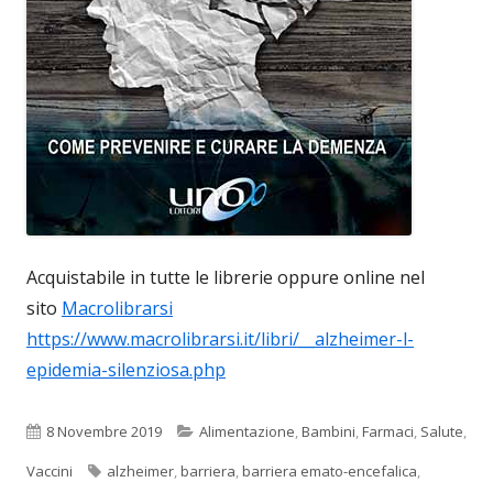
Acquistabile in tutte le librerie oppure online nel
sito
Macrolibrarsi
https://www.macrolibrarsi.it/libri/__alzheimer-l-
epidemia-silenziosa.php
Pubblicato
Categorie
8 Novembre 2019
Alimentazione
,
Bambini
,
Farmaci
,
Salute
,
Tag
Vaccini
alzheimer
,
barriera
,
barriera emato-encefalica
,