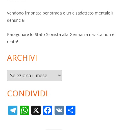
Vendono limonata per strada e un disadattato mentale li
denuncia!!!
Paragonare lo Stato Sionista alla Germania nazista non è
reato!
ARCHIVI
Archivi
CONDIVIDI
T
W
X
F
V
C
el
h
ac
K
o
e
at
e
n