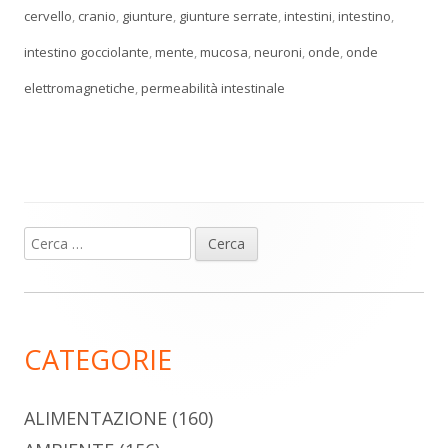
cervello
,
cranio
,
giunture
,
giunture serrate
,
intestini
,
intestino
,
intestino gocciolante
,
mente
,
mucosa
,
neuroni
,
onde
,
onde
elettromagnetiche
,
permeabilità intestinale
Ricerca
Barra
per:
laterale
principale
CATEGORIE
ALIMENTAZIONE
(160)