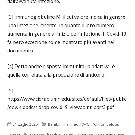
dall’avvenuta infezione.
[3] Immunoglobuline M, il cui valore indica in genere
una infezione recente, in quanto il loro numero
aumenta in genere all’inizio dell’infezione. Il Covid-19
fa però eccezione come mostrato più avanti nel
documento.
[4] Detta anche risposta immunitaria adattiva, è
quella correlata alla produzione di anticorpi.
[5]
https://www.cidrap.umn.edu/sites/default/files/public
/downloads/cidrap-covid19-viewpoint-part3.pdf
Pubblicato
Categorie
21 Luglio 2020
Bambini
,
Farmaci
,
NWO
,
Politica
,
Salute
,
Tag