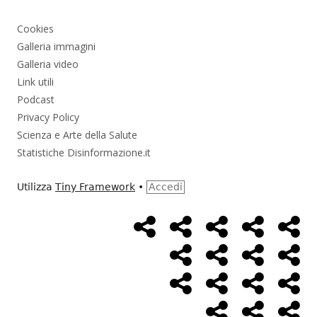
Cookies
Galleria immagini
Galleria video
Link utili
Podcast
Privacy Policy
Scienza e Arte della Salute
Statistiche Disinformazione.it
Utilizza
Tiny Framework
•
Accedi
Home
Alimentazione
Ambiente
Bambini
Bio
Menù
Page
social
Cancro
Controllo
Economia
Eso
link
Farmaci
Massoneria
NWO
Poli
Salute
Storia
Pod