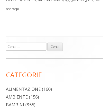
Vaccini
anticorpi
,
bambini
,
covid-19
,
igg
,
igm
,
linee guida
,
test
anticorpi
Ricerca
Barra
per:
laterale
principale
CATEGORIE
ALIMENTAZIONE
(160)
AMBIENTE
(156)
BAMBINI
(355)