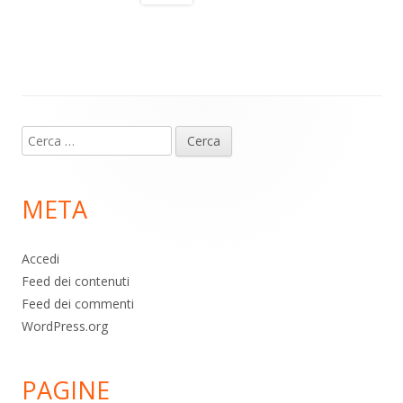
a
A
o
vi
m
p
o
di
p
k
Contenuto
Ricerca
piè
per:
di
META
pagina
Accedi
Feed dei contenuti
Feed dei commenti
WordPress.org
PAGINE