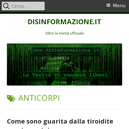
Ricerca
Menu
Menu
per:
principale
Vai
DISINFORMAZIONE.IT
al
contenuto
Oltre la Verità ufficiale
TAG:
ANTICORPI
Come sono guarita dalla tiroidite