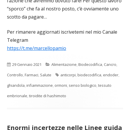
l’azione che avremmo dovuto fare! Per questo lavoro
“sporco” che fa al nostro posto, c’è ovviamente uno
scotto da pagare…
Per rimanere aggiornati iscrivetemi nel mio Canale
Telegram
https://t.me/marcellopamio
Pubblicato
Categorie
29 Gennaio 2021
Alimentazione
,
Biodecodifica
,
Cancro
,
Tag
Controllo
,
Farmaci
,
Salute
anticorpi
,
biodecodifica
,
endoder
,
ghiandola
,
infiammazione
,
ormoni
,
senso biologico
,
tessuto
embrionale
,
tiroidite di hashimoto
Enormi incertezze nelle Linee guida