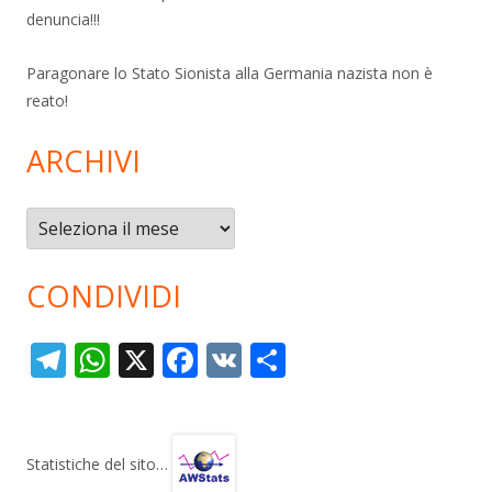
denuncia!!!
Paragonare lo Stato Sionista alla Germania nazista non è
reato!
ARCHIVI
Archivi
CONDIVIDI
T
W
X
F
V
C
el
h
ac
K
o
e
at
e
n
gr
s
b
di
Statistiche del sito…