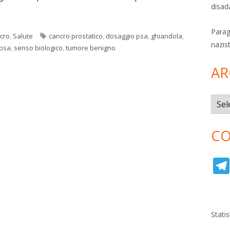
disad
Parag
Tag
cro
,
Salute
cancro prostatico
,
dosaggio psa
,
ghiandola
,
nazis
psa
,
senso biologico
,
tumore benigno
AR
Archi
CO
Stati