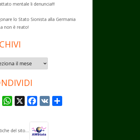
attato mentale li denuncia!!!
onare lo Stato Sionista alla Germania
ta non è reato!
CHIVI
vi
NDIVIDI
T
W
X
F
V
C
el
h
ac
K
o
e
at
e
n
gr
s
b
di
stiche del sito…