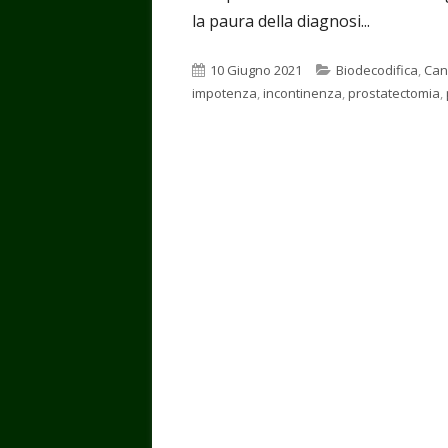
la paura della diagnosi...
Pubblicato
Categorie
10 Giugno 2021
Biodecodifica
,
Can
impotenza
,
incontinenza
,
prostatectomia
,