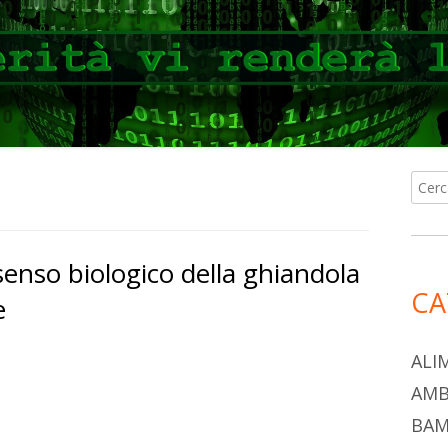
Ricer
Ba
per:
lat
senso biologico della ghiandola
pri
CA
e
ALI
AMB
BAM