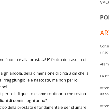
VAC
PO
AR
Consu
il ri
ll'uomo è alla prostata! E' frutto del caso, o ci
Allarm
a ghiandola, della dimensione di circa 3 cm che la
Fauci
 irraggiungibile e nascosta, ma non per lo
ppo!
Vendo
mi pericoli di questo esame routinario che rovina
disad
ilioni di uomini ogni anno?
Vendo
gico della prostata è fondamentale per sfumare