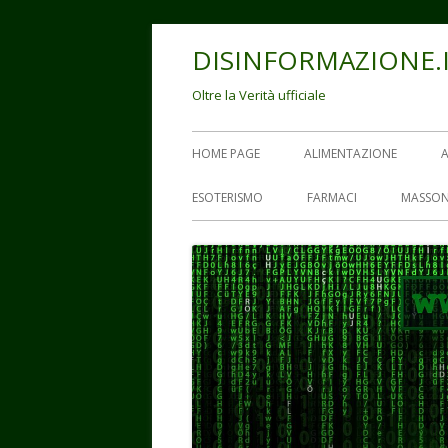
Vai
DISINFORMAZIONE.
al
contenuto
Oltre la Verità ufficiale
Menu
HOME PAGE
ALIMENTAZIONE
principale
ESOTERISMO
FARMACI
MASSON