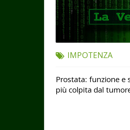
TAG:
IMPOTENZA
Prostata: funzione e 
più colpita dal tumor