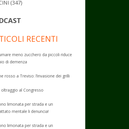
CINI
(347)
DCAST
TICOLI RECENTI
mare meno zucchero da piccoli riduce
schio di demenza
e rosso a Treviso: l’invasione dei grilli
: oltraggio al Congresso
no limonata per strada e un
attato mentale li denuncia!
no limonata per strada e un