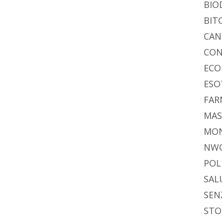
BIO
BIT
CAN
CON
ECO
ESO
FAR
MAS
MO
NW
POL
SAL
SEN
STO