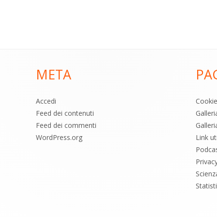
META
PA
Accedi
Cooki
Feed dei contenuti
Galler
Feed dei commenti
Galleri
WordPress.org
Link uti
Podca
Privac
Scienz
Statis