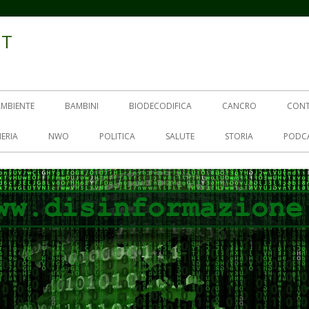
IT
AMBIENTE
BAMBINI
BIODECODIFICA
CANCRO
CON
ERIA
NWO
POLITICA
SALUTE
STORIA
PODC