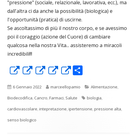
"pressione" (sociale, relazionale, lavorativa, ecc.), ma
dall'altra ci da anche la possibilità (biologica) e
l'opportunità (pratica) di uscirne.
Se ascoltassimo di più il nostro corpo, e se avessimo
poi il coraggio (azione del Cuore) di cambiare
qualcosa nella nostra Vita... assisteremo a miracoli
incredibili!!!
C
Apre
Apre
Apre
Apre
Apre
o
in
in
in
in
in
n
una
una
una
una
una
Pubblicato
Autore
Categorie
6 Gennaio 2022
marceellopamio
Alimentazione
,
di
nuova
nuova
nuova
nuova
nuova
Tag
Biodecodifica
,
Cancro
,
Farmaci
,
Salute
biologia
,
vi
finestra
finestra
finestra
finestra
finestra
cardiovascolare
,
intepretazione
,
ipertensione
,
pressione alta
,
di
senso biologico