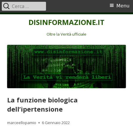
Ricerca
Menu
Menu
per:
principale
Vai
DISINFORMAZIONE.IT
al
contenuto
Oltre la Verità ufficiale
La funzione biologica
dell’ipertensione
Autore
Pubblicato
marceellopamio
6 Gennaio 2022