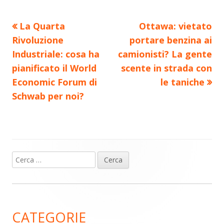
Precedente
Nuovo
La Quarta
Ottawa: vietato
Navigazione
articolo:
articolo:
Rivoluzione
portare benzina ai
articoli
Industriale: cosa ha
camionisti? La gente
pianificato il World
scente in strada con
Economic Forum di
le taniche
Schwab per noi?
Ricerca
Barra
per:
laterale
principale
CATEGORIE