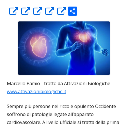
C
Apre
Apre
Apre
Apre
Apre
o
in
in
in
in
in
n
una
una
una
una
una
di
nuova
nuova
nuova
nuova
nuova
vi
finestra
finestra
finestra
finestra
finestra
di
Marcello Pamio - tratto da Attivazioni Biologiche
www.attivazionibiologiche.it
Sempre più persone nel ricco e opulento Occidente
soffrono di patologie legate all’apparato
cardiovascolare. A livello ufficiale si tratta della prima