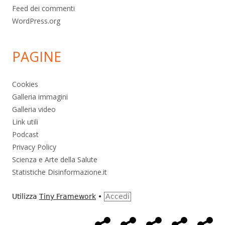
Feed dei commenti
WordPress.org
PAGINE
Cookies
Galleria immagini
Galleria video
Link utili
Podcast
Privacy Policy
Scienza e Arte della Salute
Statistiche Disinformazione.it
Utilizza
Tiny Framework
•
Accedi
Home
Alimentazione
Ambiente
Bambini
Bio
Menù