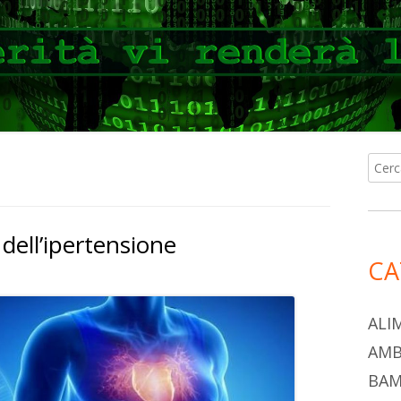
Ricer
Ba
per:
lat
dell’ipertensione
pri
CA
ALI
AMB
BAM