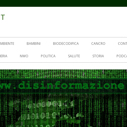
IT
AMBIENTE
BAMBINI
BIODECODIFICA
CANCRO
CON
ERIA
NWO
POLITICA
SALUTE
STORIA
PODC