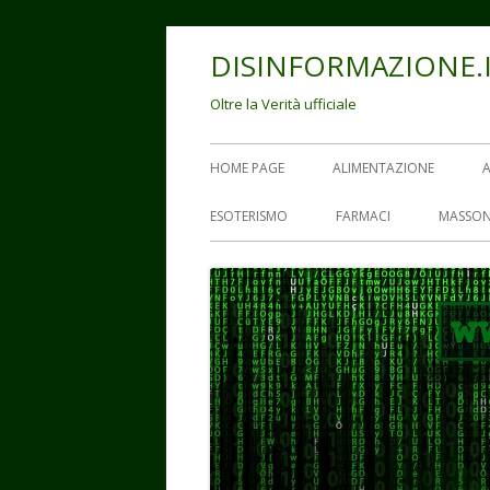
Vai
DISINFORMAZIONE.
al
contenuto
Oltre la Verità ufficiale
Menu
HOME PAGE
ALIMENTAZIONE
principale
ESOTERISMO
FARMACI
MASSON