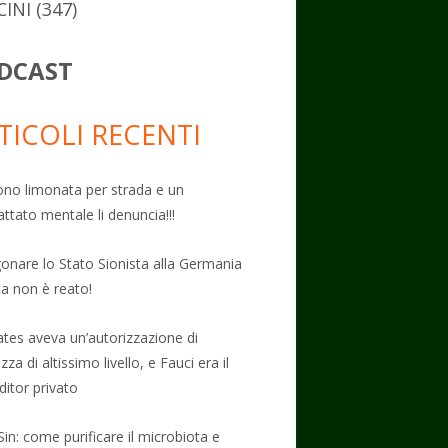
CINI
(347)
DCAST
TICOLI RECENTI
no limonata per strada e un
attato mentale li denuncia!!!
onare lo Stato Sionista alla Germania
ta non è reato!
Gates aveva un’autorizzazione di
zza di altissimo livello, e Fauci era il
ditor privato
Sin: come purificare il microbiota e