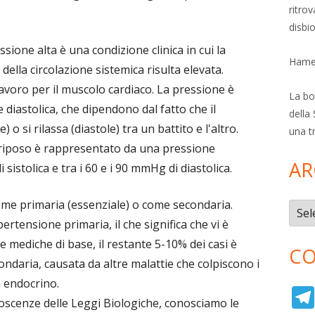
ritro
disbi
ssione alta è una condizione clinica in cui la
Hamer
della circolazione sistemica risulta elevata.
oro per il muscolo cardiaco. La pressione è
La bol
e diastolica, che dipendono dal fatto che il
della 
 o si rilassa (diastole) tra un battito e l'altro.
una t
a riposo è rappresentato da una pressione
AR
sistolica e tra i 60 e i 90 mmHg di diastolica.
come primaria (essenziale) o come secondaria.
Archi
pertensione primaria, il che significa che vi è
e mediche di base, il restante 5-10% dei casi è
CO
ondaria, causata da altre malattie che colpiscono i
ma endocrino.
oscenze delle Leggi Biologiche, conosciamo le