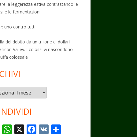
vare la leggerezza estiva contrastando le
osi e le fermentazioni
: uno contro tutti!
la del debito da un trilione di dollari
Silicon Valley. I colossi vi nascondono
ruffa colossale
CHIVI
vi
NDIVIDI
T
W
X
F
V
C