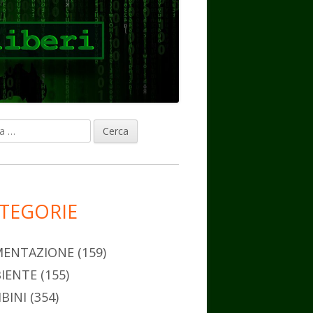
ca
rra
erale
ncipale
TEGORIE
MENTAZIONE
(159)
IENTE
(155)
BINI
(354)