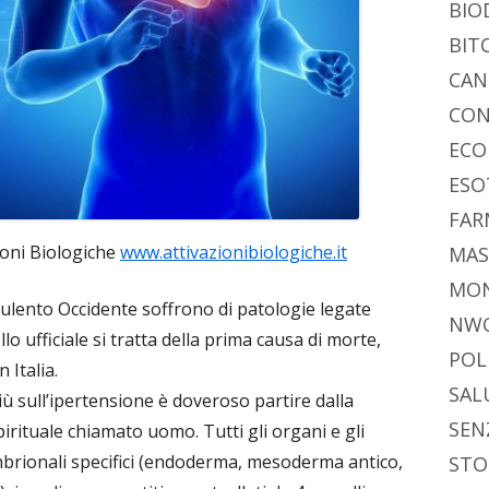
BIO
BIT
CAN
CON
ECO
ESO
FAR
ioni Biologiche
www.attivazionibiologiche.it
MAS
MO
ulento Occidente soffrono di patologie legate
NW
llo ufficiale si tratta della prima causa di morte,
POL
 Italia.
SAL
iù sull’ipertensione è doveroso partire dalla
SEN
irituale chiamato uomo. Tutti gli organi e gli
embrionali specifici (endoderma, mesoderma antico,
STO