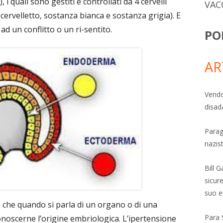
quali sono gestiti e controllati da 4 cervelli
VAC
cervelletto, sostanza bianca e sostanza grigia). E
ad un conflitto o un ri-sentito.
PO
AR
Vendo
disad
Parag
nazis
Bill 
sicure
suo e
che quando si parla di un organo o di una
Para 
noscerne l’origine embriologica. L’ipertensione