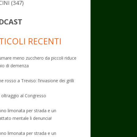
CINI
(347)
DCAST
TICOLI RECENTI
mare meno zucchero da piccoli riduce
schio di demenza
e rosso a Treviso: l’invasione dei grilli
: oltraggio al Congresso
no limonata per strada e un
attato mentale li denuncia!
no limonata per strada e un