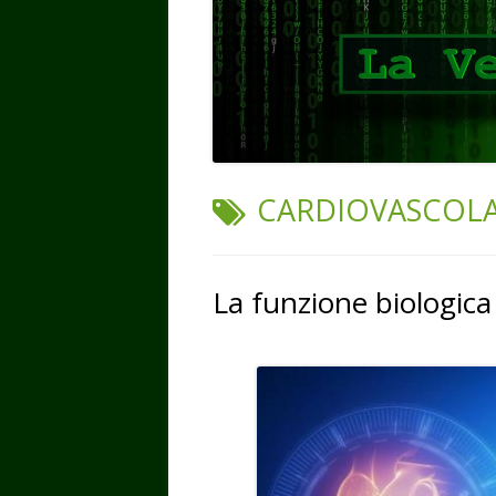
TAG:
CARDIOVASCOL
La funzione biologica 