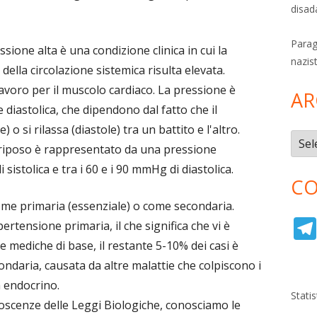
disad
Parag
ssione alta è una condizione clinica in cui la
nazis
della circolazione sistemica risulta elevata.
oro per il muscolo cardiaco. La pressione è
AR
e diastolica, che dipendono dal fatto che il
 o si rilassa (diastole) tra un battito e l'altro.
Archi
a riposo è rappresentato da una pressione
sistolica e tra i 60 e i 90 mmHg di diastolica.
CO
come primaria (essenziale) o come secondaria.
pertensione primaria, il che significa che vi è
e mediche di base, il restante 5-10% dei casi è
ondaria, causata da altre malattie che colpiscono i
ma endocrino.
Stati
oscenze delle Leggi Biologiche, conosciamo le