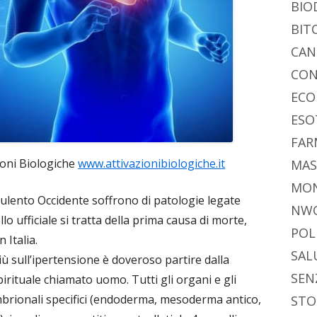
BIO
BIT
CAN
CON
ECO
ESO
FAR
ioni Biologiche
www.attivazionibiologiche.it
MAS
MO
ulento Occidente soffrono di patologie legate
NW
llo ufficiale si tratta della prima causa di morte,
POL
 Italia.
SAL
iù sull’ipertensione è doveroso partire dalla
SEN
irituale chiamato uomo. Tutti gli organi e gli
embrionali specifici (endoderma, mesoderma antico,
STO