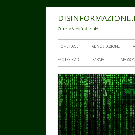
Vai
DISINFORMAZIONE.
al
contenuto
Oltre la Verità ufficiale
Menu
HOME PAGE
ALIMENTAZIONE
principale
ESOTERISMO
FARMACI
MASSON