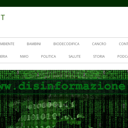
IT
AMBIENTE
BAMBINI
BIODECODIFICA
CANCRO
CON
ERIA
NWO
POLITICA
SALUTE
STORIA
PODC