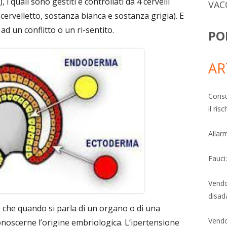
quali sono gestiti e controllati da 4 cervelli
VAC
cervelletto, sostanza bianca e sostanza grigia). E
ad un conflitto o un ri-sentito.
PO
AR
Consu
il ri
Allarm
Fauci
Vendo
disad
che quando si parla di un organo o di una
Vendo
noscerne l’origine embriologica. L’ipertensione