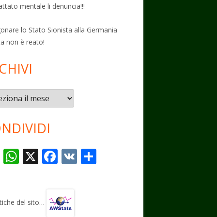
attato mentale li denuncia!!!
onare lo Stato Sionista alla Germania
ta non è reato!
CHIVI
vi
NDIVIDI
T
W
X
F
V
C
el
h
ac
K
o
e
at
e
n
gr
s
b
di
stiche del sito…