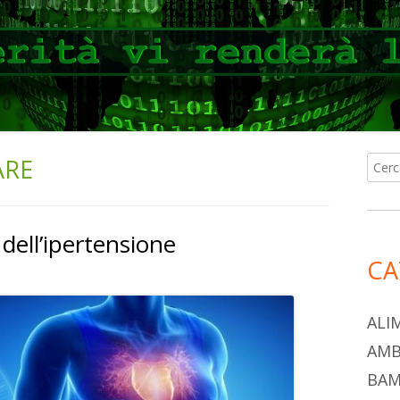
ARE
Ricer
Ba
per:
lat
dell’ipertensione
pri
CA
ALI
AMB
BAM