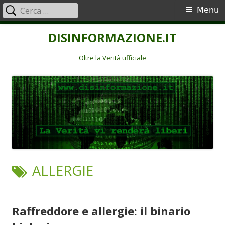
Ricerca
Menu
Menu
per:
principale
Vai
DISINFORMAZIONE.IT
al
contenuto
Oltre la Verità ufficiale
TAG:
ALLERGIE
Raffreddore e allergie: il binario