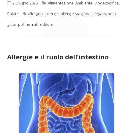
Pubblicato
Categorie
2 Giugno 2026
Alimentazione
,
Ambiente
,
Biodecodifica
,
Tag
Salute
allergeni
,
allergie
,
allergie stagionali
,
fegato
,
peli di
gatto
,
polline
,
raffreddore
Allergie e il ruolo dell’intestino