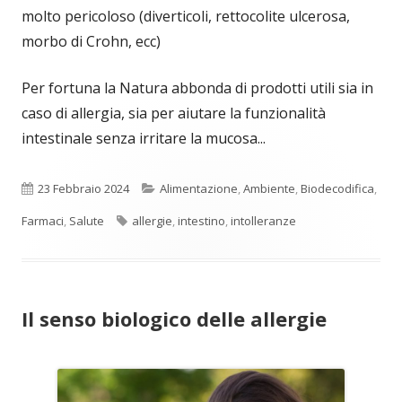
molto pericoloso (diverticoli, rettocolite ulcerosa,
morbo di Crohn, ecc)
Per fortuna la Natura abbonda di prodotti utili sia in
caso di allergia, sia per aiutare la funzionalità
intestinale senza irritare la mucosa...
Pubblicato
Categorie
23 Febbraio 2024
Alimentazione
,
Ambiente
,
Biodecodifica
,
Tag
Farmaci
,
Salute
allergie
,
intestino
,
intolleranze
Il senso biologico delle allergie