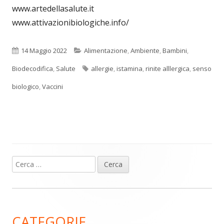
www.artedellasalute.it
www.attivazionibiologiche.info/
Pubblicato
Categorie
14 Maggio 2022
Alimentazione
,
Ambiente
,
Bambini
,
Tag
Biodecodifica
,
Salute
allergie
,
istamina
,
rinite alllergica
,
senso
biologico
,
Vaccini
Ricerca
Barra
per:
laterale
principale
CATEGORIE