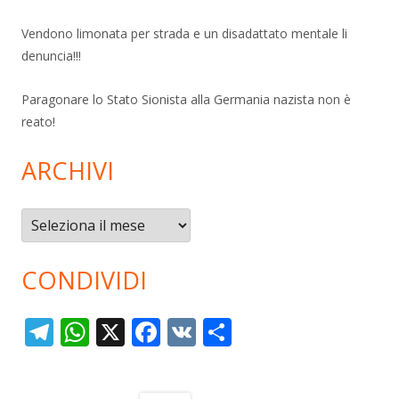
Vendono limonata per strada e un disadattato mentale li
denuncia!!!
Paragonare lo Stato Sionista alla Germania nazista non è
reato!
ARCHIVI
Archivi
CONDIVIDI
T
W
X
F
V
C
el
h
ac
K
o
e
at
e
n