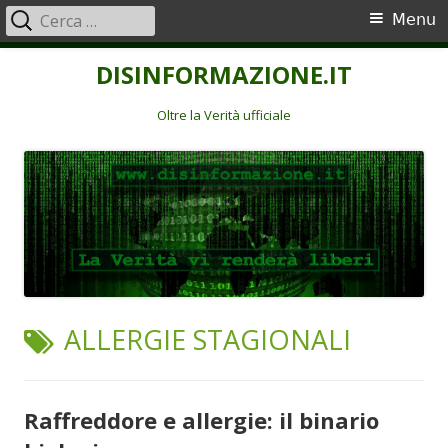
Ricerca
Menu
Menu
per:
principale
Vai
DISINFORMAZIONE.IT
al
contenuto
Oltre la Verità ufficiale
TAG:
ALLERGIE STAGIONALI
Raffreddore e allergie: il binario