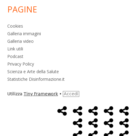
PAGINE
Cookies
Galleria immagini
Galleria video
Link utili
Podcast
Privacy Policy
Scienza e Arte della Salute
Statistiche Disinformazione.it
Utilizza
Tiny Framework
•
Accedi
Home
Alimentazione
Ambiente
Bambini
Bio
Menù
Page
social
Cancro
Controllo
Economia
Eso
link
Farmaci
Massoneria
NWO
Poli