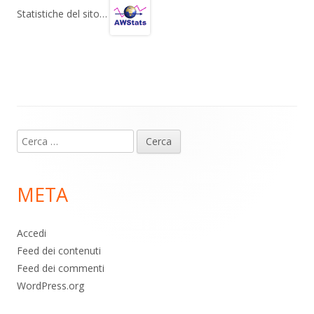
gr
s
b
di
Statistiche del sito…
a
A
o
vi
m
p
o
di
p
k
Contenuto
Ricerca
piè
per:
di
META
pagina
Accedi
Feed dei contenuti
Feed dei commenti
WordPress.org