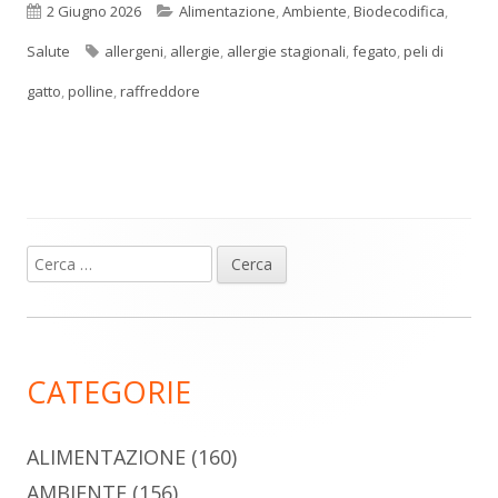
Pubblicato
Categorie
2 Giugno 2026
Alimentazione
,
Ambiente
,
Biodecodifica
,
Tag
Salute
allergeni
,
allergie
,
allergie stagionali
,
fegato
,
peli di
gatto
,
polline
,
raffreddore
Ricerca
Barra
per:
laterale
principale
CATEGORIE
ALIMENTAZIONE
(160)
AMBIENTE
(156)