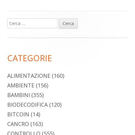
Ricerca
Barra
per:
laterale
principale
CATEGORIE
ALIMENTAZIONE
(160)
AMBIENTE
(156)
BAMBINI
(355)
BIODECODIFICA
(120)
BITCOIN
(14)
CANCRO
(163)
CONTROLLO
(555)