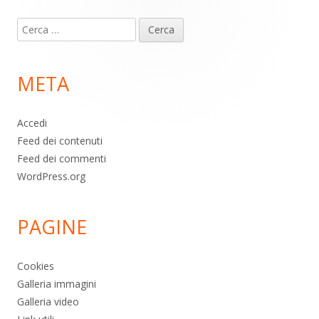
Contenuto
Ricerca
piè
per:
di
META
pagina
Accedi
Feed dei contenuti
Feed dei commenti
WordPress.org
PAGINE
Cookies
Galleria immagini
Galleria video