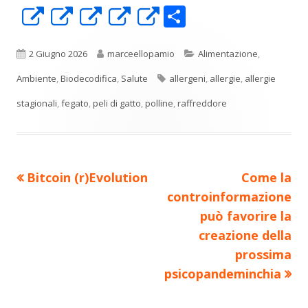
C
Apre
Apre
Apre
Apre
Apre
o
in
in
in
in
in
n
una
una
una
una
una
Pubblicato
Autore
Categorie
2 Giugno 2026
marceellopamio
Alimentazione
,
di
nuova
nuova
nuova
nuova
nuova
Tag
Ambiente
,
Biodecodifica
,
Salute
allergeni
,
allergie
,
allergie
vi
finestra
finestra
finestra
finestra
finestra
stagionali
,
fegato
,
peli di gatto
,
polline
,
raffreddore
di
Precedente
Nuovo
Bitcoin (r)Evolution
Come la
Navigazione
articolo:
articolo:
controinformazione
articoli
può favorire la
creazione della
prossima
psicopandeminchia