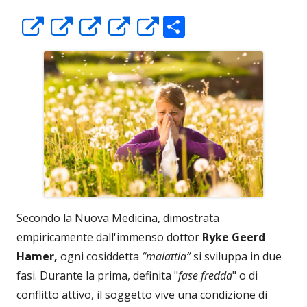
C
Apre
Apre
Apre
Apre
Apre
o
in
in
in
in
in
n
una
una
una
una
una
di
nuova
nuova
nuova
nuova
nuova
vi
finestra
finestra
finestra
finestra
finestra
di
Secondo la Nuova Medicina, dimostrata
empiricamente dall'immenso dottor
Ryke Geerd
Hamer,
ogni cosiddetta
“malattia”
si sviluppa in due
fasi. Durante la prima, definita "
fase fredda
" o di
conflitto attivo, il soggetto vive una condizione di