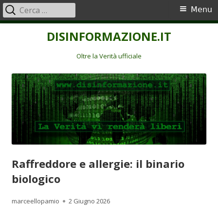
Ricerca
Menu
Menu
per:
principale
Vai
DISINFORMAZIONE.IT
al
contenuto
Oltre la Verità ufficiale
Raffreddore e allergie: il binario
biologico
Autore
Pubblicato
marceellopamio
2 Giugno 2026