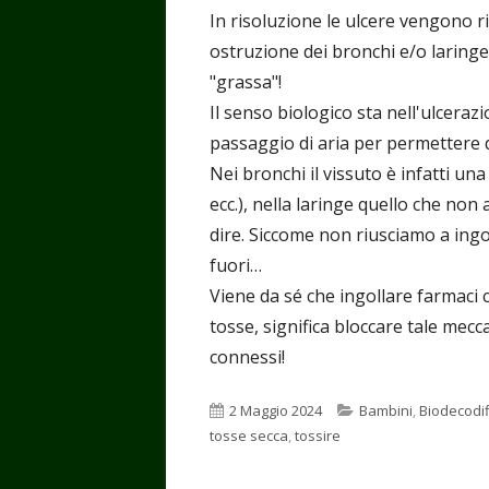
In risoluzione le ulcere vengono r
ostruzione dei bronchi e/o laringe
"grassa"!
Il senso biologico sta nell'ulcerazio
passaggio di aria per permettere d
Nei bronchi il vissuto è infatti una
ecc.), nella laringe quello che n
dire. Siccome non riusciamo a ingo
fuori…
Viene da sé che ingollare farmaci 
tosse, significa bloccare tale mecca
connessi!
Pubblicato
Categorie
2 Maggio 2024
Bambini
,
Biodecodif
tosse secca
,
tossire