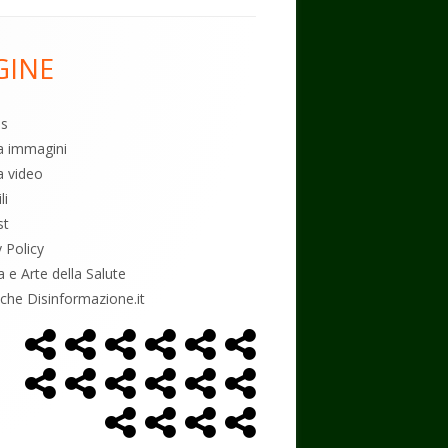
GINE
es
ia immagini
a video
li
st
y Policy
a e Arte della Salute
tiche Disinformazione.it
Home
Alimentazione
Ambiente
Bambini
Biodecodifica
Cancro
Menù
Page
social
Controllo
Economia
Esoterismo
Farmaci
Massoneria
NWO
link
Politica
Salute
Storia
Podcast