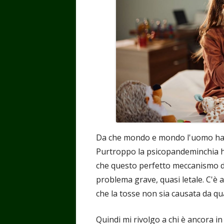
Da che mondo e mondo l'uomo ha 
Purtroppo la psicopandeminchia h
che questo perfetto meccanismo di
problema grave, quasi letale. C'è a
che la tosse non sia causata da qu
Quindi mi rivolgo a chi è ancora in