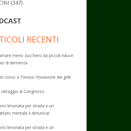
CINI
(347)
DCAST
TICOLI RECENTI
mare meno zucchero da piccoli riduce
schio di demenza
e rosso a Treviso: l’invasione dei grilli
: oltraggio al Congresso
no limonata per strada e un
attato mentale li denuncia!
no limonata per strada e un