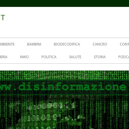
IT
AMBIENTE
BAMBINI
BIODECODIFICA
CANCRO
CON
ERIA
NWO
POLITICA
SALUTE
STORIA
PODC