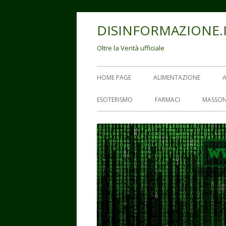
Vai
DISINFORMAZIONE.
al
contenuto
Oltre la Verità ufficiale
Menu
HOME PAGE
ALIMENTAZIONE
principale
ESOTERISMO
FARMACI
MASSON