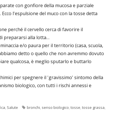
iparate con gonfiore della mucosa e parziale
. Ecco l'espulsione del muco con la tosse detta
ne perché il cervello cerca di favorire il
i prepararsi alla lotta…
 minaccia e/o paura per il territorio (casa, scuola,
on abbiamo detto o quello che non avremmo dovuto
iare qualcosa, è meglio sputarlo e buttarlo
chimici per spegnere il 'gravissimo' sintomo della
nismo biologico, con tutti i rischi annessi e
Tag
ica
,
Salute
bronchi
,
senso biologico
,
tosse
,
tosse grassa
,