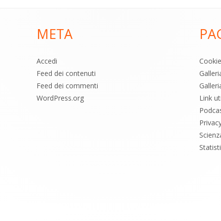
META
PA
Accedi
Cooki
Feed dei contenuti
Galler
Feed dei commenti
Galleri
WordPress.org
Link uti
Podca
Privac
Scienz
Statis