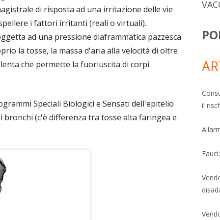
VAC
agistrale di risposta ad una irritazione delle vie
ellere i fattori irritanti (reali o virtuali).
PO
soggetta ad una pressione diaframmatica pazzesca
io la tosse, la massa d'aria alla velocità di oltre
AR
lenta che permette la fuoriuscita di corpi
Consu
grammi Speciali Biologici e Sensati dell'epitelio
il ri
 bronchi (c'è differenza tra tosse alta faringea e
Allarm
Fauci
Vendo
disad
Vendo