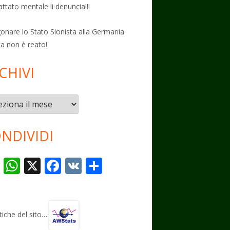
attato mentale li denuncia!!!
onare lo Stato Sionista alla Germania
ta non è reato!
CHIVI
vi
NDIVIDI
T
W
X
F
V
C
el
h
ac
K
o
e
at
e
n
gr
s
b
di
stiche del sito…