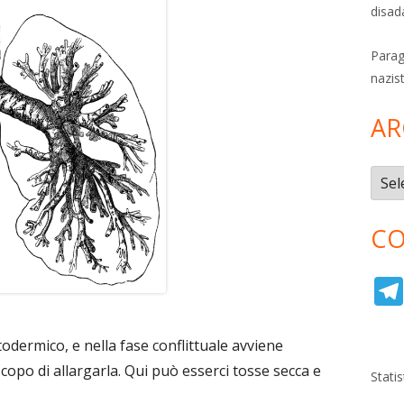
disad
Parag
nazis
AR
Archi
CO
odermico, e nella fase conflittuale avviene
copo di allargarla. Qui può esserci tosse secca e
Stati