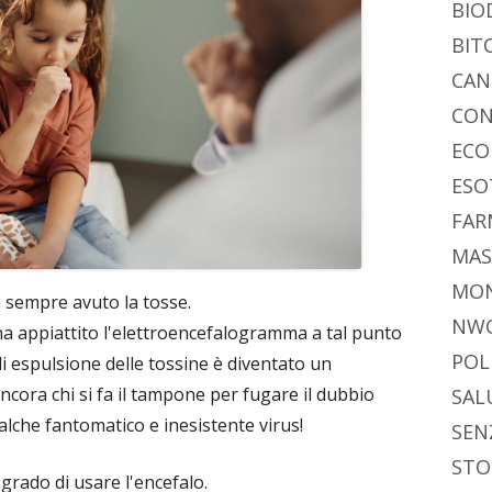
BIO
BIT
CAN
CON
ECO
ESO
FAR
MAS
MO
sempre avuto la tosse.
NW
a appiattito l'elettroencefalogramma a tal punto
POL
 espulsione delle tossine è diventato un
ncora chi si fa il tampone per fugare il dubbio
SAL
alche fantomatico e inesistente virus!
SEN
STO
 grado di usare l'encefalo.