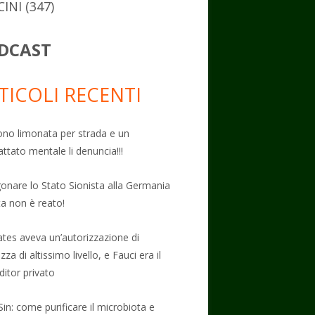
CINI
(347)
DCAST
TICOLI RECENTI
no limonata per strada e un
attato mentale li denuncia!!!
onare lo Stato Sionista alla Germania
ta non è reato!
Gates aveva un’autorizzazione di
zza di altissimo livello, e Fauci era il
ditor privato
Sin: come purificare il microbiota e