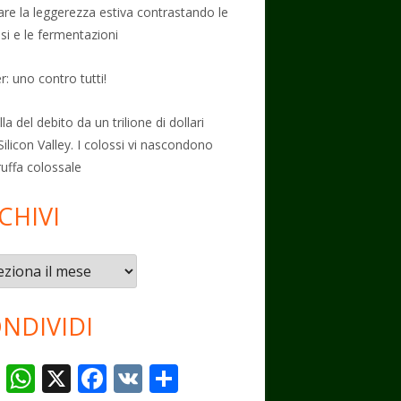
vare la leggerezza estiva contrastando le
osi e le fermentazioni
: uno contro tutti!
la del debito da un trilione di dollari
Silicon Valley. I colossi vi nascondono
ruffa colossale
CHIVI
vi
NDIVIDI
T
W
X
F
V
C