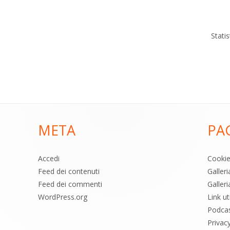
Stati
META
PA
Accedi
Cooki
Feed dei contenuti
Galler
Feed dei commenti
Galleri
WordPress.org
Link uti
Podca
Privac