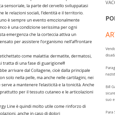
VAC
ca sensoriale, la parte del cervello sviluppatasi
le relazioni sociali, l’identità e il territorio.
PO
lcuno è sempre un evento emozionalmente
anco è una condizione serissima per ogni
AR
ta emergenza che la corteccia attiva un
nsato per assistere l’organismo nell’affrontare
Vendo
disad
tichettato come malattia: dermatite, dermatosi,
 tratta di una fase di guarigione!!!
Parag
be arrivare dal Collagene, cioè dalla principale
nazis
on solo nella pelle, ma anche nelle cartilagini, nei
 serve a mantenere l’elasticità e la tonicità. Anche
Bill 
prattutto per il tessuto cutaneo e le articolazioni
sicure
suo e
rgy Line è quindi molto utile come rinforzo di
Para 
colazioni, anche in caso di dolori