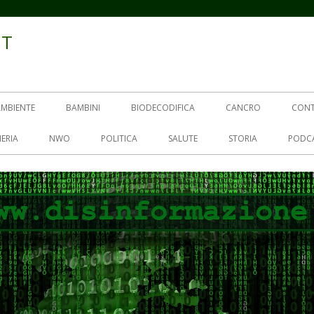
IT
AMBIENTE
BAMBINI
BIODECODIFICA
CANCRO
CON
ERIA
NWO
POLITICA
SALUTE
STORIA
PODC