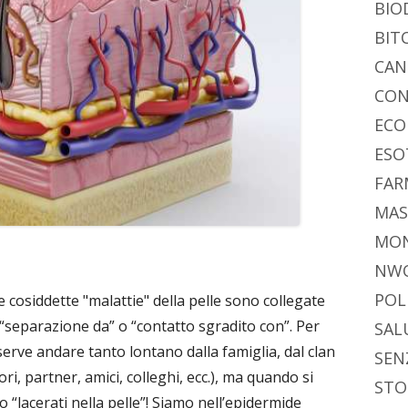
di
BIO
BIT
CAN
CON
ECO
ESO
FAR
MAS
MO
NW
POL
le cosiddette "malattie" della pelle sono collegate
: “separazione da” o “contatto sgradito con”. Per
SAL
 serve andare tanto lontano dalla famiglia, dal clan
SEN
tori, partner, amici, colleghi, ecc.), ma quando si
STO
 “lacerati nella pelle”! Siamo nell’epidermide