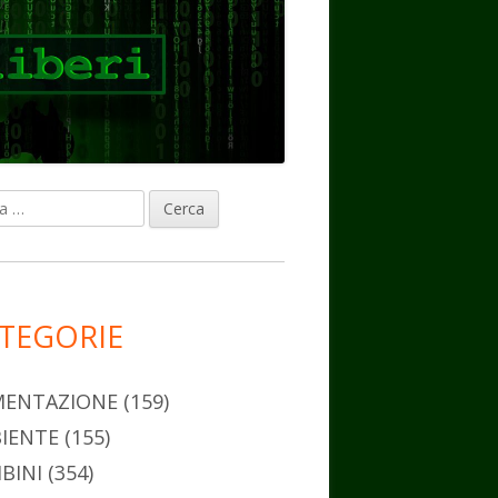
ca
rra
erale
ncipale
TEGORIE
MENTAZIONE
(159)
IENTE
(155)
BINI
(354)