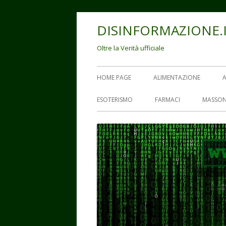
Vai
DISINFORMAZIONE.
al
contenuto
Oltre la Verità ufficiale
Menu
HOME PAGE
ALIMENTAZIONE
principale
ESOTERISMO
FARMACI
MASSON