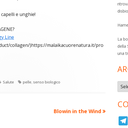
ritro
disbi
capelli e unghie!
Hamer
AGENE?
gy Line
La bol
duct/collagen/)https://malaikacuorenatura.it/pro
della 
una t
C
re
AR
o
Categorie
Tag
Salute
pelle
,
senso biologico
n
a
Archi
di
ova
CO
vi
ra
estra
Nuovo
Blowin in the Wind
di
articolo: