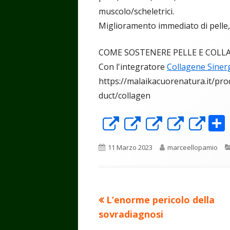
muscolo/scheletrici.
Miglioramento immediato di pelle, 
COME SOSTENERE PELLE E COLL
Con l'integratore
Collagene Siner
https://malaikacuorenatura.it/pro
duct/collagen
Apre
Apre
Apre
Apre
Ap
in
in
in
in
in
Pubblicato
Autore
11 Marzo 2023
marceellopamio
una
una
una
una
un
nuova
nuova
nuova
nuova
nu
finestra
finestra
finestra
finest
fin
Precedente
L’enorme pericolo della
Navigazione
articolo:
sovradiagnosi
articoli