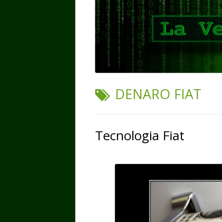
TAG:
DENARO FIAT
Tecnologia Fiat