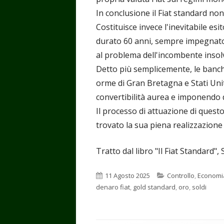
In conclusione il Fiat standard non
Costituisce invece l'inevitabile es
durato 60 anni, sempre impegnato 
al problema dell'incombente insol
Detto più semplicemente, le banche
orme di Gran Bretagna e Stati Unit
convertibilità aurea e imponendo d
Il processo di attuazione di quest
trovato la sua piena realizzazione
Tratto dal libro "Il Fiat Standard
Pubblicato
Categorie
11 Agosto 2025
Controllo
,
Economi
denaro fiat
,
gold standard
,
oro
,
soldi