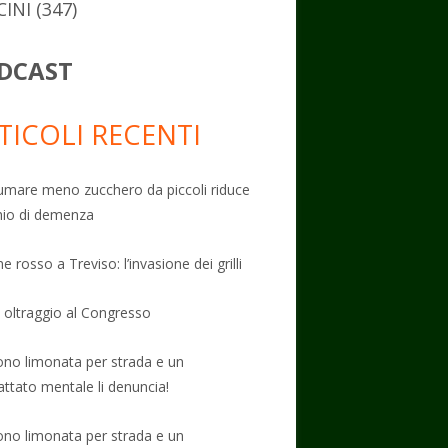
CINI
(347)
DCAST
TICOLI RECENTI
mare meno zucchero da piccoli riduce
schio di demenza
e rosso a Treviso: l’invasione dei grilli
: oltraggio al Congresso
no limonata per strada e un
attato mentale li denuncia!
no limonata per strada e un