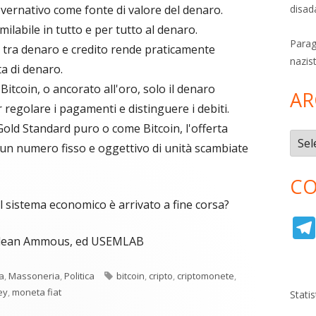
governativo come fonte di valore del denaro.
disad
milabile in tutto e per tutto al denaro.
Parag
e tra denaro e credito rende praticamente
nazis
ta di denaro.
tcoin, o ancorato all'oro, solo il denaro
AR
 regolare i pagamenti e distinguere i debiti.
Gold Standard puro o come Bitcoin, l'offerta
Archi
un numero fisso e oggettivo di unità scambiate
CO
l sistema economico è arrivato a fine corsa?
ifedean Ammous, ed USEMLAB
Tag
a
,
Massoneria
,
Politica
bitcoin
,
cripto
,
criptomonete
,
ey
,
moneta fiat
Stati