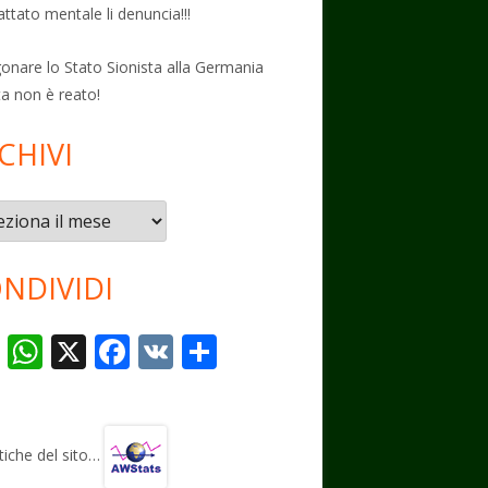
attato mentale li denuncia!!!
onare lo Stato Sionista alla Germania
ta non è reato!
CHIVI
vi
NDIVIDI
T
W
X
F
V
C
el
h
ac
K
o
e
at
e
n
gr
s
b
di
stiche del sito…