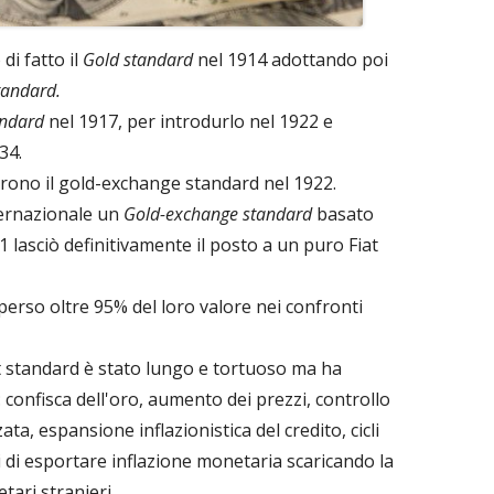
i fatto il
Gold standard
nel 1914 adottando poi
tandard.
andard
nel 1917, per introdurlo nel 1922 e
34.
arono il gold-exchange standard nel 1922.
nternazionale un
Gold-exchange standard
basato
 lasciò definitivamente il posto a un puro Fiat
perso oltre 95% del loro valore nei confronti
at standard è stato lungo e tortuoso ma ha
i: confisca dell'oro, aumento dei prezzi, controllo
ata, espansione inflazionistica del credito, cicli
i di esportare inflazione monetaria scaricando la
tari stranieri.