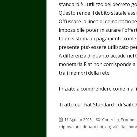
standard è l'utilizzo del decreto 
Questo rende il debito statale assi
Offuscare la linea di demarcazion
impossibile poter misurare l'offer
In un sistema di pagamento come Bi
presente può essere utilizzato per
A differenza di quanto accade nel 
monetaria Fiat non corrisponde a 
tra i membri della rete.
Iniziate a comprendere come mai i
Tratto da "Fiat Standard", di Sa
Pubblicato
Categorie
11 Agosto 2025
Controllo
,
Economi
criptovalute
,
denaro fiat
,
digitale
,
fiat mon