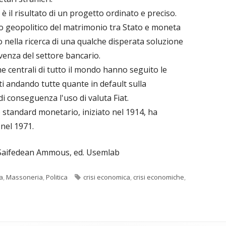
 è il risultato di un progetto ordinato e preciso.
ito geopolitico del matrimonio tra Stato e moneta
nella ricerca di una qualche disperata soluzione
venza del settore bancario.
 centrali di tutto il mondo hanno seguito le
i andando tutte quante in default sulla
i conseguenza l'uso di valuta Fiat.
o standard monetario, iniziato nel 1914, ha
 nel 1971.
", Saifedean Ammous, ed. Usemlab
Tag
a
,
Massoneria
,
Politica
crisi economica
,
crisi economiche
,