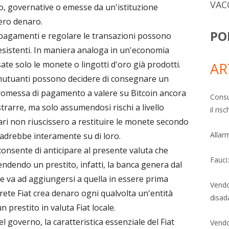
VAC
, governative o emesse da un'istituzione
ero denaro.
PO
i pagamenti e regolare le transazioni possono
esistenti. In maniera analoga in un'economia
te solo le monete o lingotti d'oro già prodotti.
AR
o mutuanti possono decidere di consegnare un
romessa di pagamento a valere su Bitcoin ancora
Consu
rarre, ma solo assumendosi rischi a livello
il ri
ari non riuscissero a restituire le monete secondo
Allarm
ricadrebbe interamente su di loro.
 consente di anticipare al presente valuta che
Fauci
endendo un prestito, infatti, la banca genera dal
he va ad aggiungersi a quella in essere prima
Vendo
a rete Fiat crea denaro ogni qualvolta un'entità
disad
prestito in valuta Fiat locale.
 governo, la caratteristica essenziale del Fiat
Vendo