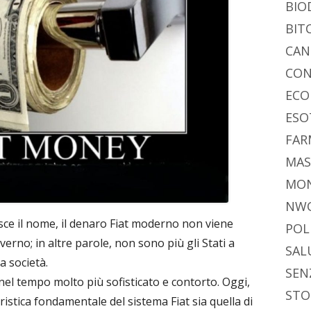
BIO
BIT
CAN
CON
ECO
ESO
FAR
MAS
MO
NW
ce il nome, il denaro Fiat moderno non viene
POL
verno; in altre parole, non sono più gli Stati a
SAL
a società.
SEN
el tempo molto più sofisticato e contorto. Oggi,
STO
istica fondamentale del sistema Fiat sia quella di