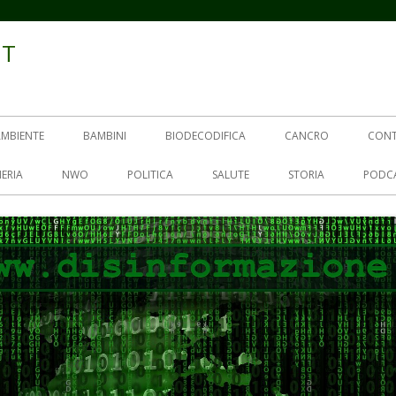
IT
AMBIENTE
BAMBINI
BIODECODIFICA
CANCRO
CON
ERIA
NWO
POLITICA
SALUTE
STORIA
PODC