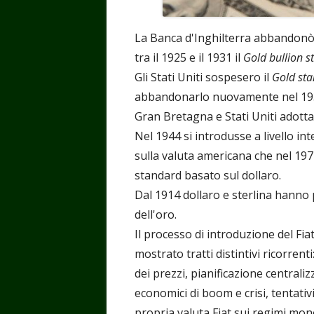
La Banca d'Inghilterra abbandonò d
tra il 1925 e il 1931 il
Gold bullion s
Gli Stati Uniti sospesero il
Gold st
abbandonarlo nuovamente nel 19
Gran Bretagna e Stati Uniti adott
Nel 1944 si introdusse a livello i
sulla valuta americana che nel 1971
standard basato sul dollaro.
Dal 1914 dollaro e sterlina hanno 
dell'oro.
Il processo di introduzione del Fi
mostrato tratti distintivi ricorrent
dei prezzi, pianificazione centralizz
economici di boom e crisi, tentativ
propria valuta Fiat sui regimi mone