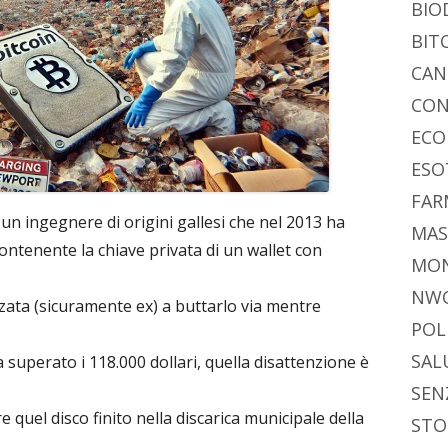
di
BIO
BIT
CAN
CON
ECO
ESO
FAR
, un ingegnere di origini gallesi che nel 2013 ha
MAS
ontenente la chiave privata di un wallet con
MO
NW
nzata (sicuramente ex) a buttarlo via mentre
POL
SAL
a superato i 118.000 dollari, quella disattenzione è
SEN
quel disco finito nella discarica municipale della
STO