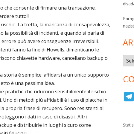
disad
nto che consente di firmare una transazione.
rdere tutto!!!
Parag
rischio. La fretta, la mancanza di consapevolezza,
nazis
o la possibilità di incidenti, e quando si parla di
AR
o errore può avere conseguenze irreversibili.
tenti fanno la fine di Howells: dimenticano le
riscono chiavette hardware, cancellano backup o
Archi
a storia è semplice: affidarsi a un unico supporto
CO
ssetto è una pessima idea.
e pratiche che riducono sensibilmente il rischio
. Uno di metodi più affidabili è l'uso di placche in
 la propria frase di recupero. Sono resistenti al
oteggono i dati in caso di disastri. Altri
ackup e distribuirle in luoghi sicuro come
Stati
iti fiduciari.