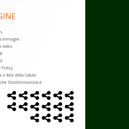
GINE
es
ia immagini
a video
li
st
y Policy
a e Arte della Salute
tiche Disinformazione.it
Home
Alimentazione
Ambiente
Bambini
Biodecodifica
Cancro
Menù
Page
social
Controllo
Economia
Esoterismo
Farmaci
Massoneria
NWO
link
Politica
Salute
Storia
Podcast