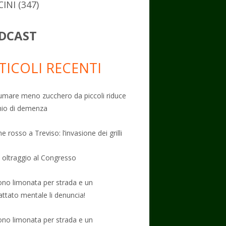
CINI
(347)
DCAST
TICOLI RECENTI
mare meno zucchero da piccoli riduce
schio di demenza
e rosso a Treviso: l’invasione dei grilli
: oltraggio al Congresso
no limonata per strada e un
attato mentale li denuncia!
no limonata per strada e un