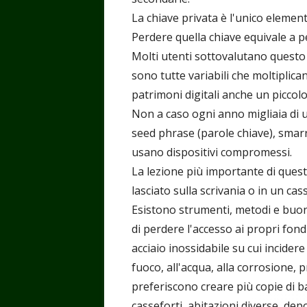
La chiave privata è l'unico eleme
Perdere quella chiave equivale a pe
Molti utenti sottovalutano questo 
sono tutte variabili che moltiplican
patrimoni digitali anche un piccol
Non a caso ogni anno migliaia di u
seed phrase (parole chiave), smar
usano dispositivi compromessi.
La lezione più importante di quest
lasciato sulla scrivania o in un ca
Esistono strumenti, metodi e buon
di perdere l'accesso ai propri fondi
acciaio inossidabile su cui incidere
fuoco, all'acqua, alla corrosione, pr
preferiscono creare più copie di b
casseforti, abitazioni diverse, depos