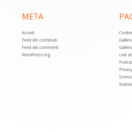
META
PA
Accedi
Cooki
Feed dei contenuti
Galler
Feed dei commenti
Galleri
WordPress.org
Link uti
Podca
Privac
Scienz
Statis