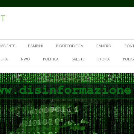
IT
AMBIENTE
BAMBINI
BIODECODIFICA
CANCRO
CON
ERIA
NWO
POLITICA
SALUTE
STORIA
PODC