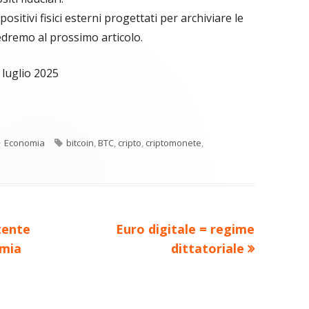
positivi fisici esterni progettati per archiviare le
edremo al prossimo articolo.
 luglio 2025
C
re
o
Categorie
Tag
Economia
bitcoin
,
BTC
,
cripto
,
criptomonete
,
n
a
di
ova
vi
ra
estra
di
Nuovo
tente
Euro digitale = regime
articolo:
emia
dittatoriale