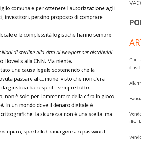
VAC
nsiglio comunale per ottenere l'autorizzazione agli
ti, investitori, persino proposto di comprare
PO
o locale e le complessità logistiche hanno sempre
AR
ioni di sterline alla città di Newport per distribuirli
Consu
o Howells alla CNN. Ma niente.
il ri
tato una causa legale sostenendo che la
ovuta passare al comune, visto che non c'era
Allarm
 la giustizia ha respinto sempre tutto.
a, non è solo per l'ammontare della cifra in gioco,
Fauci
é. In un mondo dove il denaro digitale è
crittografiche, la sicurezza non è una scelta, ma
Vendo
disad
 recupero, sportelli di emergenza o password
Vendo