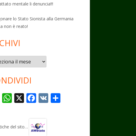
attato mentale li denuncia!!!
onare lo Stato Sionista alla Germania
ta non è reato!
CHIVI
vi
NDIVIDI
T
W
X
F
V
C
el
h
ac
K
o
e
at
e
n
gr
s
b
di
stiche del sito…