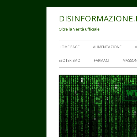
Vai
DISINFORMAZIONE.
al
contenuto
Oltre la Verità ufficiale
Menu
HOME PAGE
ALIMENTAZIONE
principale
ESOTERISMO
FARMACI
MASSON