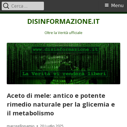
Ricerca
Menu
Menu
per:
principale
Vai
DISINFORMAZIONE.IT
al
contenuto
Oltre la Verità ufficiale
Aceto di mele: antico e potente
rimedio naturale per la glicemia e
il metabolismo
Autore
Pubblicato
marceellopamio
20 Luglio 2025