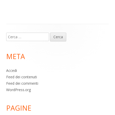
m
p
o
di
p
k
Contenuto
Ricerca
piè
per:
di
META
pagina
Accedi
Feed dei contenuti
Feed dei commenti
WordPress.org
PAGINE