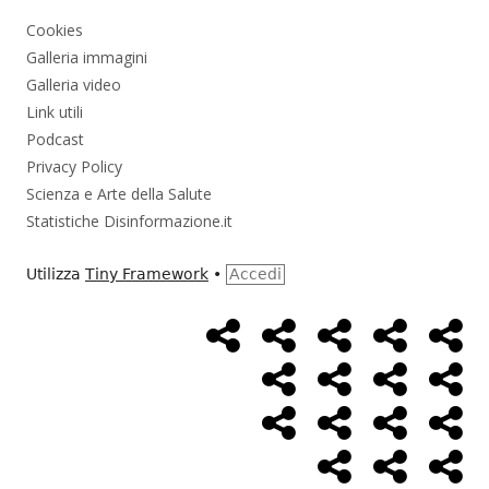
Cookies
Galleria immagini
Galleria video
Link utili
Podcast
Privacy Policy
Scienza e Arte della Salute
Statistiche Disinformazione.it
Utilizza
Tiny Framework
•
Accedi
Home
Alimentazione
Ambiente
Bambini
Bio
Menù
Page
social
Cancro
Controllo
Economia
Eso
link
Farmaci
Massoneria
NWO
Poli
Salute
Storia
Pod