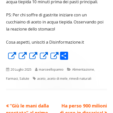
acqua tiepida 10 minuti prima dei pasti principali.
PS: Per chi soffre di gastrite iniziare con un
cucchiaino di aceto in acqua tiepida. Osservando poi
la reazione dello stomaco!
Cosa aspetti, unisciti a Disinformazione.it
C
Apre
Apre
Apre
Apre
Apre
o
in
in
in
in
in
n
una
una
una
una
una
Pubblicato
Autore
Categorie
20 Luglio 2025
marceellopamio
Alimentazione
,
di
nuova
nuova
nuova
nuova
nuova
Tag
Farmaci
,
Salute
aceto
,
aceto di mele
,
rimedi naturali
vi
finestra
finestra
finestra
finestra
finestra
di
Precedente
Nuovo
“Giù le mani dalla
Ha perso 900 milioni
Navigazione
articolo:
articolo:
prostata” al primo
di euro in discarica!