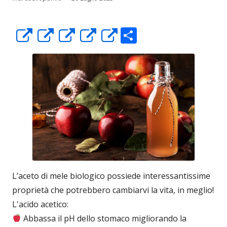
C
Apre
Apre
Apre
Apre
Apre
o
in
in
in
in
in
n
una
una
una
una
una
di
nuova
nuova
nuova
nuova
nuova
vi
finestra
finestra
finestra
finestra
finestra
di
L’aceto di mele biologico possiede interessantissime
proprietà che potrebbero cambiarvi la vita, in meglio!
L'acido acetico:
Abbassa il pH dello stomaco migliorando la