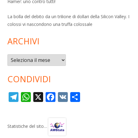
Hamer: uno contro tutti!
La bolla del debito da un trilione di dollari della Silicon Valley. I
colossi vi nascondono una truffa colossale
ARCHIVI
Archivi
CONDIVIDI
T
W
X
F
V
C
el
h
ac
K
o
e
at
e
n
gr
s
b
di
Statistiche del sito…
a
A
o
vi