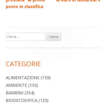
articoli
posto in classifica
Ricerca
Barra
per:
laterale
principale
CATEGORIE
ALIMENTAZIONE
(159)
AMBIENTE
(155)
BAMBINI
(354)
BIODECODIFICA
(120)