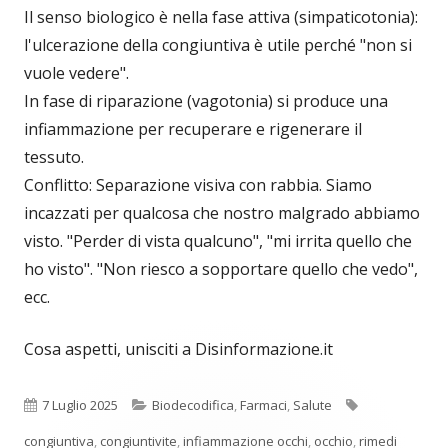
Il senso biologico è nella fase attiva (simpaticotonia):
l'ulcerazione della congiuntiva è utile perché "non si
vuole vedere".
In fase di riparazione (vagotonia) si produce una
infiammazione per recuperare e rigenerare il
tessuto.
Conflitto: Separazione visiva con rabbia. Siamo
incazzati per qualcosa che nostro malgrado abbiamo
visto. "Perder di vista qualcuno", "mi irrita quello che
ho visto". "Non riesco a sopportare quello che vedo",
ecc.
Cosa aspetti, unisciti a Disinformazione.it
Pubblicato
Categorie
Tag
7 Luglio 2025
Biodecodifica
,
Farmaci
,
Salute
congiuntiva
,
congiuntivite
,
infiammazione occhi
,
occhio
,
rimedi