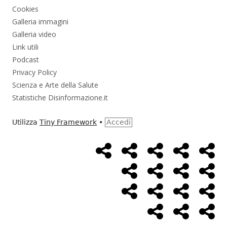
Cookies
Galleria immagini
Galleria video
Link utili
Podcast
Privacy Policy
Scienza e Arte della Salute
Statistiche Disinformazione.it
Utilizza
Tiny Framework
•
Accedi
Home
Alimentazione
Ambiente
Bambini
Bio
Menù
Page
social
Cancro
Controllo
Economia
Eso
link
Farmaci
Massoneria
NWO
Poli
Salute
Storia
Pod