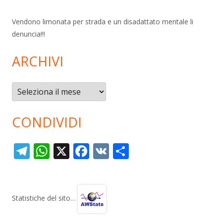
Vendono limonata per strada e un disadattato mentale li
denuncia!!!
ARCHIVI
Archivi
CONDIVIDI
T
W
X
F
V
C
el
h
ac
K
o
e
at
e
n
gr
s
b
di
Statistiche del sito…
a
A
o
vi