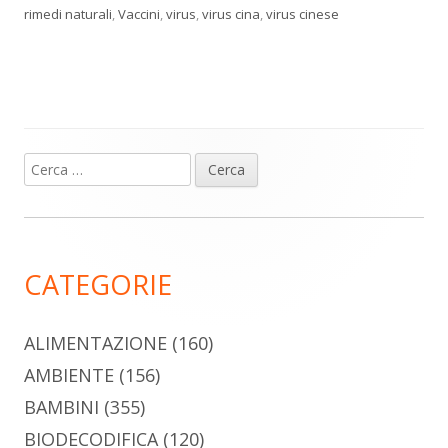
rimedi naturali
,
Vaccini
,
virus
,
virus cina
,
virus cinese
Ricerca
Barra
per:
laterale
principale
CATEGORIE
ALIMENTAZIONE
(160)
AMBIENTE
(156)
BAMBINI
(355)
BIODECODIFICA
(120)