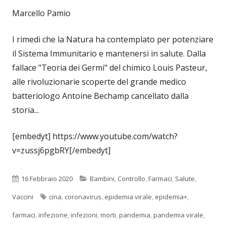
Marcello Pamio
I rimedi che la Natura ha contemplato per potenziare
il Sistema Immunitario e mantenersi in salute. Dalla
fallace "Teoria dei Germi" del chimico Louis Pasteur,
alle rivoluzionarie scoperte del grande medico
batteriologo Antoine Bechamp cancellato dalla
storia...
[embedyt] https://www.youtube.com/watch?
v=zussj6pgbRY[/embedyt]
Pubblicato
Categorie
16 Febbraio 2020
Bambini
,
Controllo
,
Farmaci
,
Salute
,
Tag
Vaccini
cina
,
coronavirus
,
epidemia virale
,
epidemia+
,
farmaci
,
infezione
,
infezioni
,
morti
,
pandemia
,
pandemia virale
,