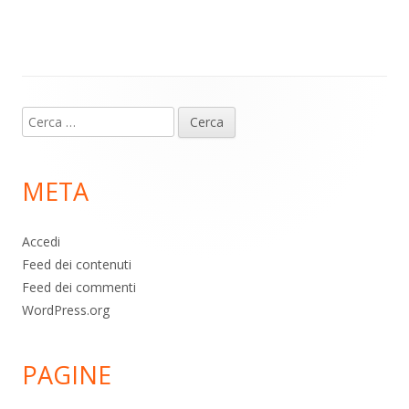
m
p
o
di
p
k
Contenuto
Ricerca
piè
per:
di
META
pagina
Accedi
Feed dei contenuti
Feed dei commenti
WordPress.org
PAGINE