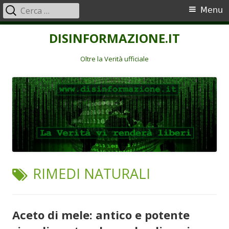
Ricerca
Menu
Menu
per:
principale
Vai
DISINFORMAZIONE.IT
al
contenuto
Oltre la Verità ufficiale
TAG:
RIMEDI NATURALI
Aceto di mele: antico e potente