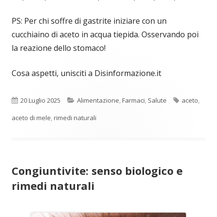
PS: Per chi soffre di gastrite iniziare con un
cucchiaino di aceto in acqua tiepida. Osservando poi
la reazione dello stomaco!
Cosa aspetti, unisciti a Disinformazione.it
Pubblicato
Categorie
Tag
20 Luglio 2025
Alimentazione
,
Farmaci
,
Salute
aceto
,
aceto di mele
,
rimedi naturali
Congiuntivite: senso biologico e
rimedi naturali