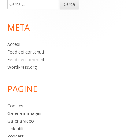
Ricerca
piè
per:
di
META
pagina
Accedi
Feed dei contenuti
Feed dei commenti
WordPress.org
PAGINE
Cookies
Galleria immagini
Galleria video
Link utili
Podcast