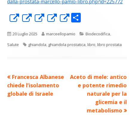
dalla-prostata-marcello-pamio-libro.php?id=225772
C
Apre
Apre
Apre
Apre
Apre
o
in
in
in
in
in
n
una
una
una
una
una
Pubblicato
Autore
Categorie
20 Luglio 2025
marceellopamio
Biodecodifica
,
di
nuova
nuova
nuova
nuova
nuova
Tag
Salute
ghiandola
,
ghiandola prostatica
,
libro
,
libro prostata
vi
finestra
finestra
finestra
finestra
finestra
di
Precedente
Nuovo
Francesca Albanese
Aceto di mele: antico
Navigazione
articolo:
articolo:
chiede l’isolamento
e potente rimedio
articoli
globale di Israele
naturale per la
glicemia e il
metabolismo