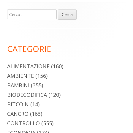
Ricerca
Barra
per:
laterale
principale
CATEGORIE
ALIMENTAZIONE
(160)
AMBIENTE
(156)
BAMBINI
(355)
BIODECODIFICA
(120)
BITCOIN
(14)
CANCRO
(163)
CONTROLLO
(555)
ECONOMIA
(174)