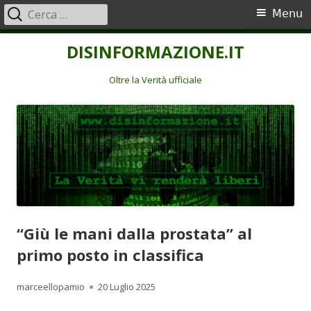
Ricerca
Menu
Menu
per:
principale
Vai
DISINFORMAZIONE.IT
al
contenuto
Oltre la Verità ufficiale
“Giù le mani dalla prostata” al
primo posto in classifica
Autore
Pubblicato
marceellopamio
20 Luglio 2025