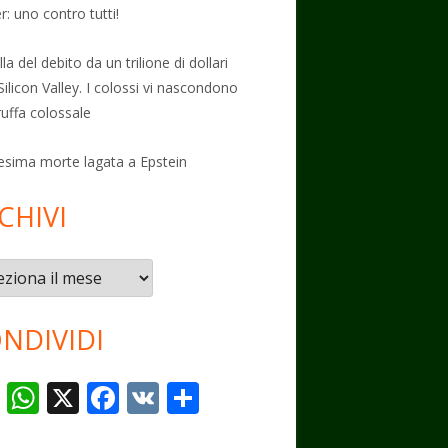
: uno contro tutti!
la del debito da un trilione di dollari
Silicon Valley. I colossi vi nascondono
ruffa colossale
esima morte lagata a Epstein
CHIVI
vi
NDIVIDI
T
W
X
F
V
C
el
h
ac
K
o