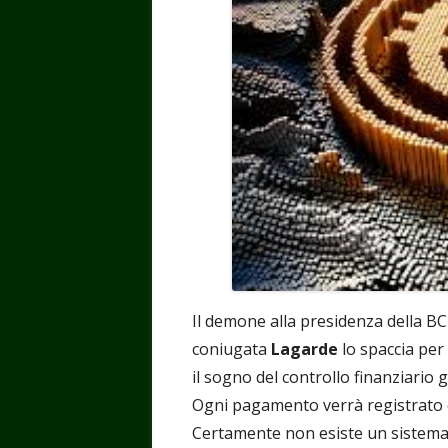
Il demone alla presidenza della B
coniugata
Lagarde
lo spaccia pe
il sogno del controllo finanziario g
Ogni pagamento verrà registrato e
Certamente non esiste un sistema p