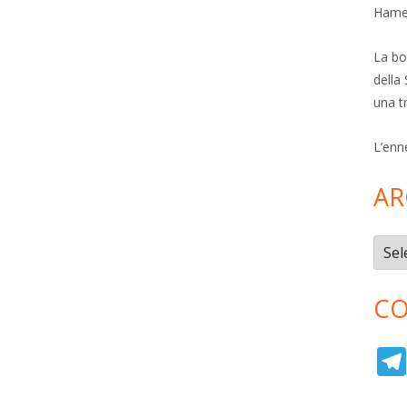
Hamer
La bol
della 
una t
L’enn
AR
Archi
CO