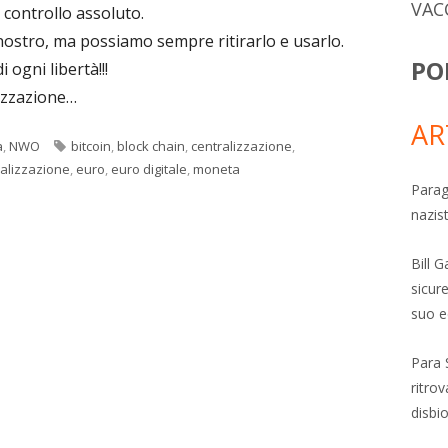
VAC
è controllo assoluto.
nostro, ma possiamo sempre ritirarlo e usarlo.
PO
i ogni libertà!!!
lizzazione…
AR
Tag
a
,
NWO
bitcoin
,
block chain
,
centralizzazione
,
alizzazione
,
euro
,
euro digitale
,
moneta
Parag
nazis
Bill 
sicure
suo e
Para 
ritro
disbi