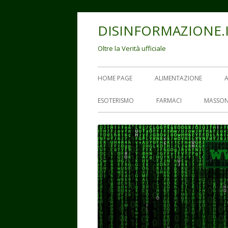
Vai
DISINFORMAZIONE.
al
contenuto
Oltre la Verità ufficiale
Menu
HOME PAGE
ALIMENTAZIONE
principale
ESOTERISMO
FARMACI
MASSON