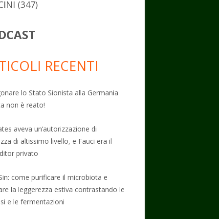
CINI
(347)
DCAST
TICOLI RECENTI
onare lo Stato Sionista alla Germania
ta non è reato!
Gates aveva un’autorizzazione di
zza di altissimo livello, e Fauci era il
ditor privato
Sin: come purificare il microbiota e
vare la leggerezza estiva contrastando le
osi e le fermentazioni