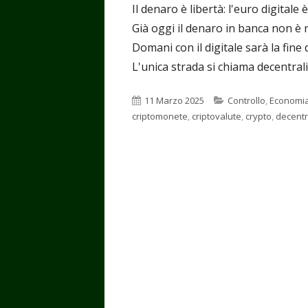
Il denaro è libertà: l'euro digitale 
Già oggi il denaro in banca non è 
Domani con il digitale sarà la fine d
L'unica strada si chiama decentra
Pubblicato
Categorie
11 Marzo 2025
Controllo
,
Economi
criptomonete
,
criptovalute
,
crypto
,
decentr