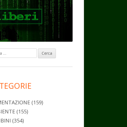
ca
rra
erale
ncipale
TEGORIE
MENTAZIONE
(159)
IENTE
(155)
BINI
(354)