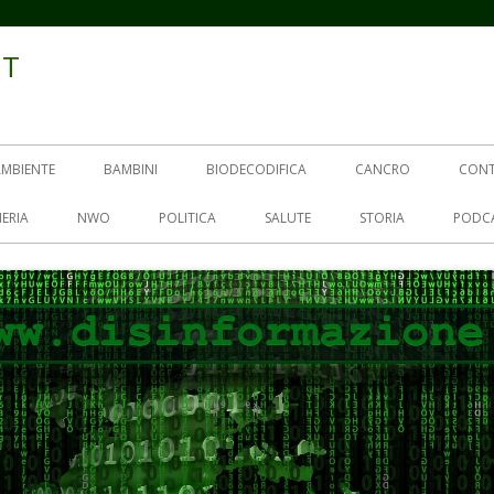
IT
AMBIENTE
BAMBINI
BIODECODIFICA
CANCRO
CON
ERIA
NWO
POLITICA
SALUTE
STORIA
PODC