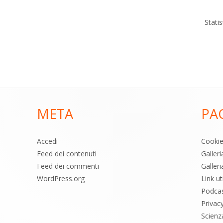
Stati
META
PA
Accedi
Cooki
Feed dei contenuti
Galler
Feed dei commenti
Galleri
WordPress.org
Link uti
Podca
Privac
Scienz