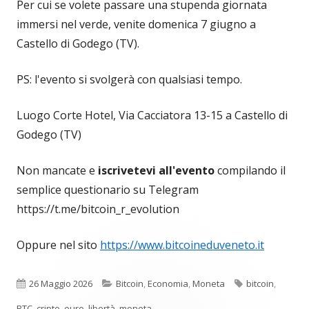
Per cui se volete passare una stupenda giornata
immersi nel verde, venite domenica 7 giugno a
Castello di Godego (TV).
PS: l'evento si svolgerà con qualsiasi tempo.
Luogo Corte Hotel, Via Cacciatora 13-15 a Castello di
Godego (TV)
Non mancate e
iscrivetevi all'evento
compilando il
semplice questionario su Telegram
https://t.me/bitcoin_r_evolution
Oppure nel sito
https://www.bitcoineduveneto.it
Pubblicato
Categorie
Tag
26 Maggio 2026
Bitcoin
,
Economia
,
Moneta
bitcoin
,
BTC
,
cripto
,
euro
,
libertà
,
moneta