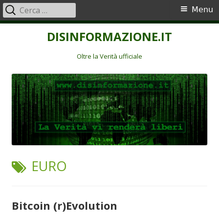
Ricerca
Menu
Menu
per:
principale
Vai
DISINFORMAZIONE.IT
al
contenuto
Oltre la Verità ufficiale
TAG:
EURO
Bitcoin (r)Evolution