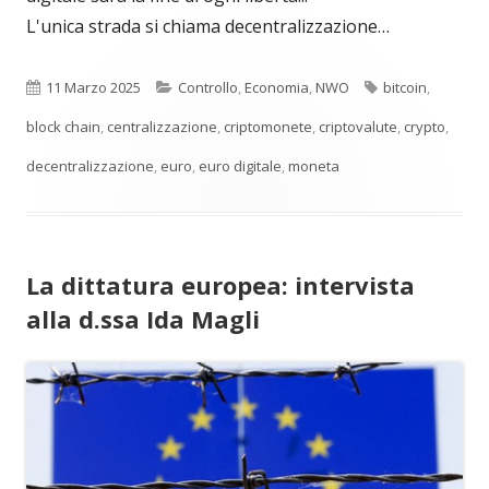
L'unica strada si chiama decentralizzazione…
Pubblicato
Categorie
Tag
11 Marzo 2025
Controllo
,
Economia
,
NWO
bitcoin
,
block chain
,
centralizzazione
,
criptomonete
,
criptovalute
,
crypto
,
decentralizzazione
,
euro
,
euro digitale
,
moneta
La dittatura europea: intervista
alla d.ssa Ida Magli