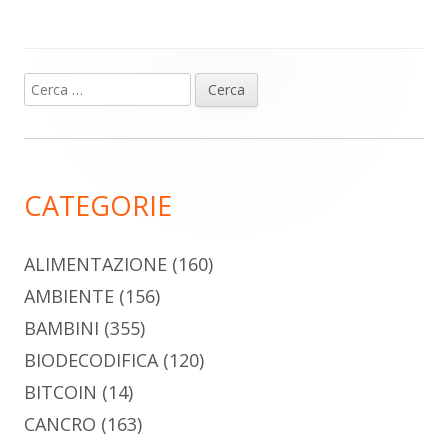
Ricerca
Barra
per:
laterale
principale
CATEGORIE
ALIMENTAZIONE
(160)
AMBIENTE
(156)
BAMBINI
(355)
BIODECODIFICA
(120)
BITCOIN
(14)
CANCRO
(163)