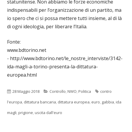
statunitense. Non abbiamo le forze economiche
indispensabili per l’organizzazione di un partito, ma
io spero che ci si possa mettere tutti insieme, al di là
di ogni ideologia, per liberare l’Italia.
Fonte:
www.bdtorino.net
- http://www.bdtorino.net/le_nostre_interviste/3142-
ida-magli-a-torino-presenta-la-dittatura-
europea.html
Pubblicato
Categorie
Tag
28 Maggio 2018
Controllo
,
NWO
,
Politica
contro
l'europa
,
dittatura bancaria
,
dittatura europea
,
euro
,
gabbia
,
ida
magli
,
prigione
,
uscita dall'euro