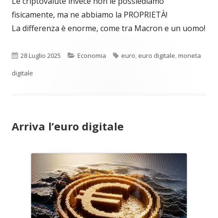
Le criptovalute invece non le possiediamo
fisicamente, ma ne abbiamo la PROPRIETÀ!
La differenza è enorme, come tra Macron e un uomo!
Pubblicato
Categorie
Tag
28 Luglio 2025
Economia
euro
,
euro digitale
,
moneta
digitale
Arriva l’euro digitale