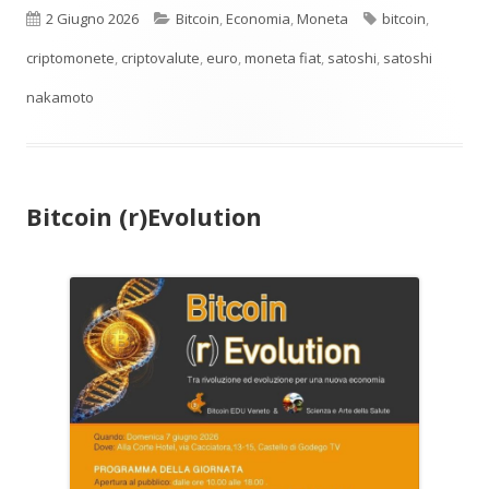
Pubblicato
Categorie
Tag
2 Giugno 2026
Bitcoin
,
Economia
,
Moneta
bitcoin
,
criptomonete
,
criptovalute
,
euro
,
moneta fiat
,
satoshi
,
satoshi
nakamoto
Bitcoin (r)Evolution