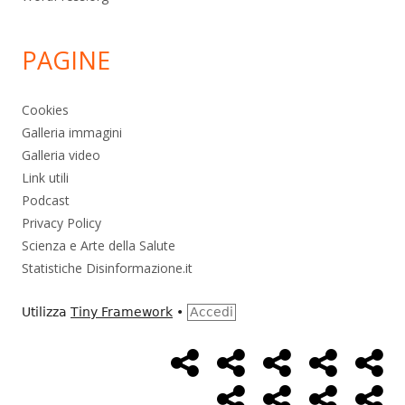
PAGINE
Cookies
Galleria immagini
Galleria video
Link utili
Podcast
Privacy Policy
Scienza e Arte della Salute
Statistiche Disinformazione.it
Utilizza
Tiny Framework
•
Accedi
Home
Alimentazione
Ambiente
Bambini
Bio
Menù
Page
social
Cancro
Controllo
Economia
Eso