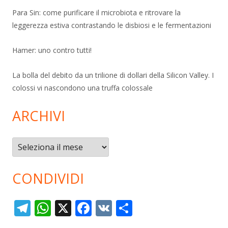
Para Sin: come purificare il microbiota e ritrovare la
leggerezza estiva contrastando le disbiosi e le fermentazioni
Hamer: uno contro tutti!
La bolla del debito da un trilione di dollari della Silicon Valley. I
colossi vi nascondono una truffa colossale
ARCHIVI
Archivi
CONDIVIDI
T
W
X
F
V
C
el
h
ac
K
o