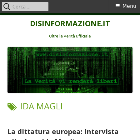
Ricerca
Menu
Menu
per:
principale
Vai
DISINFORMAZIONE.IT
al
contenuto
Oltre la Verità ufficiale
TAG:
IDA MAGLI
La dittatura europea: intervista