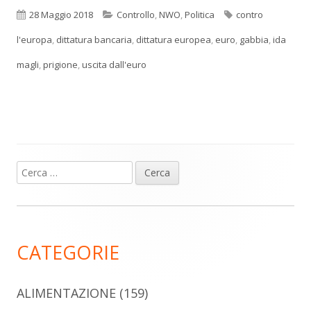
Pubblicato
Categorie
Tag
28 Maggio 2018
Controllo
,
NWO
,
Politica
contro
l'europa
,
dittatura bancaria
,
dittatura europea
,
euro
,
gabbia
,
ida
magli
,
prigione
,
uscita dall'euro
Ricerca
Barra
per:
laterale
principale
CATEGORIE
ALIMENTAZIONE
(159)