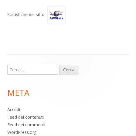
e
at
e
n
gr
s
b
di
Statistiche del sito…
a
A
o
vi
m
p
o
di
p
k
Contenuto
Ricerca
piè
per:
di
META
pagina
Accedi
Feed dei contenuti
Feed dei commenti
WordPress.org