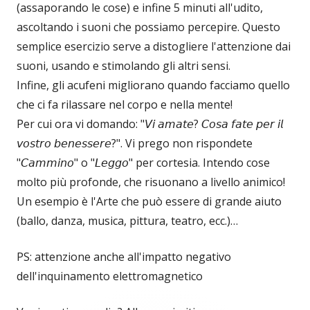
(assaporando le cose) e infine 5 minuti all'udito,
ascoltando i suoni che possiamo percepire. Questo
semplice esercizio serve a distogliere l'attenzione dai
suoni, usando e stimolando gli altri sensi.
Infine, gli acufeni migliorano quando facciamo quello
che ci fa rilassare nel corpo e nella mente!
Per cui ora vi domando: "𝘝𝘪 𝘢𝘮𝘢𝘵𝘦? 𝘊𝘰𝘴𝘢 𝘧𝘢𝘵𝘦 𝘱𝘦𝘳 𝘪𝘭
𝘷𝘰𝘴𝘵𝘳𝘰 𝘣𝘦𝘯𝘦𝘴𝘴𝘦𝘳𝘦?". Vi prego non rispondete
"𝘊𝘢𝘮𝘮𝘪𝘯𝘰" o "𝘓𝘦𝘨𝘨𝘰" per cortesia. Intendo cose
molto più profonde, che risuonano a livello animico!
Un esempio è l'Arte che può essere di grande aiuto
(ballo, danza, musica, pittura, teatro, ecc.)…
PS: attenzione anche all'impatto negativo
dell'inquinamento elettromagnetico