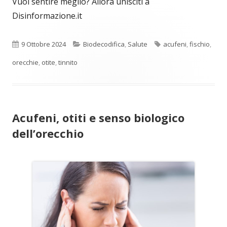
Vuoi sentire meglio? Allora unisciti a
Disinformazione.it
Pubblicato
Categorie
Tag
9 Ottobre 2024
Biodecodifica
,
Salute
acufeni
,
fischio
,
orecchie
,
otite
,
tinnito
Acufeni, otiti e senso biologico
dell’orecchio