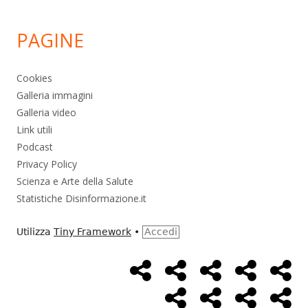
PAGINE
Cookies
Galleria immagini
Galleria video
Link utili
Podcast
Privacy Policy
Scienza e Arte della Salute
Statistiche Disinformazione.it
Utilizza
Tiny Framework
•
Accedi
Home
Alimentazione
Ambiente
Bambini
Bio
Menù
Page
social
Cancro
Controllo
Economia
Eso
link