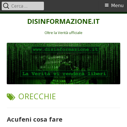
Ricerca
Menu
Menu
per:
principale
Vai
DISINFORMAZIONE.IT
al
contenuto
Oltre la Verità ufficiale
TAG:
ORECCHIE
Acufeni cosa fare