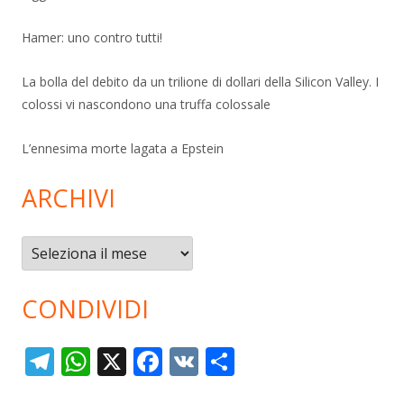
Hamer: uno contro tutti!
La bolla del debito da un trilione di dollari della Silicon Valley. I
colossi vi nascondono una truffa colossale
L’ennesima morte lagata a Epstein
ARCHIVI
Archivi
CONDIVIDI
T
W
X
F
V
C
el
h
ac
K
o