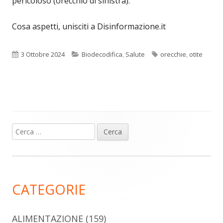
pericoloso (orecchio di sinistra).
Cosa aspetti, unisciti a Disinformazione.it
Pubblicato
Categorie
Tag
3 Ottobre 2024
Biodecodifica
,
Salute
orecchie
,
otite
Ricerca
Barra
per:
laterale
principale
CATEGORIE
ALIMENTAZIONE
(159)