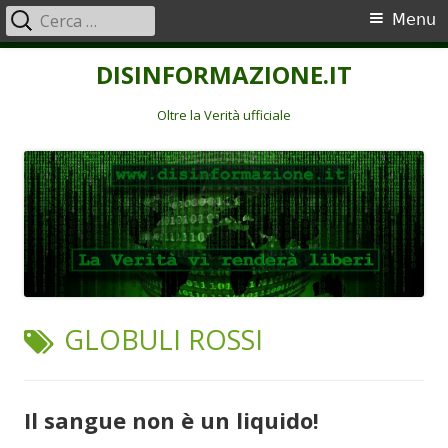
Ricerca
Menu
Menu
per:
principale
Vai
DISINFORMAZIONE.IT
al
contenuto
Oltre la Verità ufficiale
TAG:
GLOBULI ROSSI
Il sangue non è un liquido!