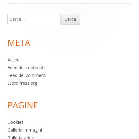
Contenuto
Ricerca
piè
per:
di
META
pagina
Accedi
Feed dei contenuti
Feed dei commenti
WordPress.org
PAGINE
Cookies
Galleria immagini
Galleria video