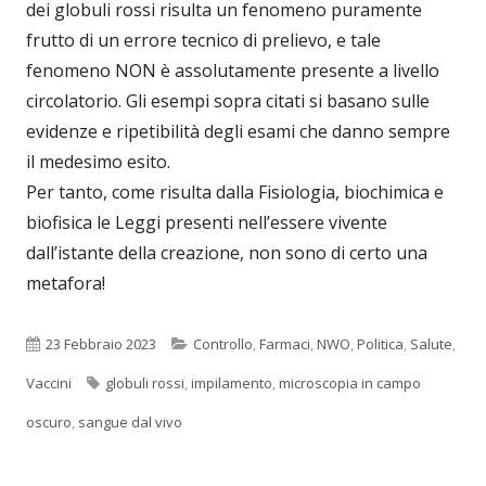
dei globuli rossi risulta un fenomeno puramente
frutto di un errore tecnico di prelievo, e tale
fenomeno NON è assolutamente presente a livello
circolatorio. Gli esempi sopra citati si basano sulle
evidenze e ripetibilità degli esami che danno sempre
il medesimo esito.
Per tanto, come risulta dalla Fisiologia, biochimica e
biofisica le Leggi presenti nell’essere vivente
dall’istante della creazione, non sono di certo una
metafora!
Pubblicato
Categorie
23 Febbraio 2023
Controllo
,
Farmaci
,
NWO
,
Politica
,
Salute
,
Tag
Vaccini
globuli rossi
,
impilamento
,
microscopia in campo
oscuro
,
sangue dal vivo