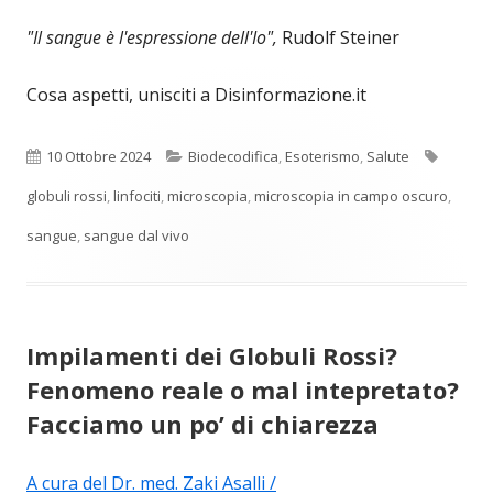
"Il sangue è l'espressione dell'Io",
Rudolf Steiner
Cosa aspetti, unisciti a Disinformazione.it
Pubblicato
Categorie
Tag
10 Ottobre 2024
Biodecodifica
,
Esoterismo
,
Salute
globuli rossi
,
linfociti
,
microscopia
,
microscopia in campo oscuro
,
sangue
,
sangue dal vivo
Impilamenti dei Globuli Rossi?
Fenomeno reale o mal intepretato?
Facciamo un po’ di chiarezza
A cura del Dr. med. Zaki Asalli /