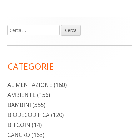
Ricerca
Barra
per:
laterale
principale
CATEGORIE
ALIMENTAZIONE
(160)
AMBIENTE
(156)
BAMBINI
(355)
BIODECODIFICA
(120)
BITCOIN
(14)
CANCRO
(163)