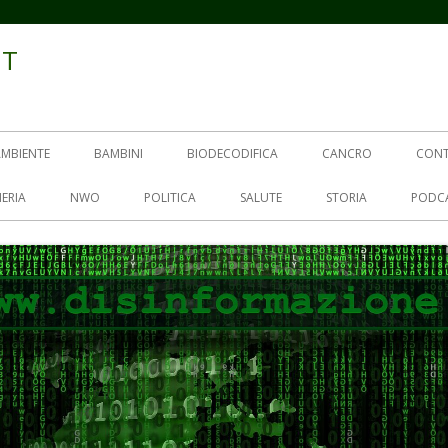
IT
AMBIENTE
BAMBINI
BIODECODIFICA
CANCRO
CON
ERIA
NWO
POLITICA
SALUTE
STORIA
PODC