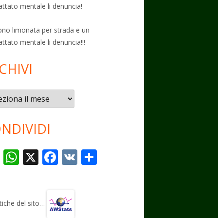
attato mentale li denuncia!
no limonata per strada e un
attato mentale li denuncia!!!
CHIVI
vi
NDIVIDI
T
W
X
F
V
C
el
h
ac
K
o
e
at
e
n
gr
s
b
di
stiche del sito…