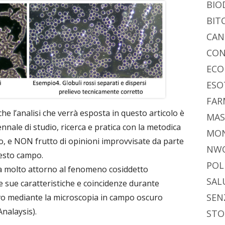
vi
ra
estra
BIO
di
BIT
CAN
CON
ECO
ESO
FAR
he l’analisi che verrà esposta in questo articolo è
MAS
nnale di studio, ricerca e pratica con la metodica
MO
, e NON frutto di opinioni improvvisate da parte
NW
esto campo.
POL
a molto attorno al fenomeno cosiddetto
SAL
lle sue caratteristiche e coincidenze durante
SEN
vivo mediante la microscopia in campo oscuro
nalaysis).
STO