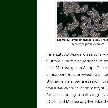
finestra
finestra
finestra
finest
fin
una
nuova
finestra
Innanzitutto desidero assicurarvi c
frutto di una mia esperienza vente
della Microscopia in Campo Oscuro
di una persona sprovveduta in qu
Ultimamente si parla e si mormor
“
IMPILAMENTI dei Globuli rossi
“, su
l’analisi di una goccia di sangue 
(Dark field Microscopy/Iive Blood A