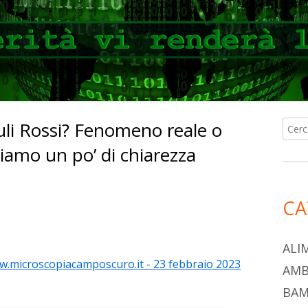
uli Rossi? Fenomeno reale o
Ricer
Ba
per:
iamo un po’ di chiarezza
lat
pri
CA
C
re
o
ALI
www.microscopiacamposcuro.it - 23 febbraio 2023
n
a
AMB
di
ova
BAM