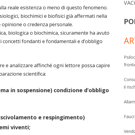
VAC
a reale esistenza o meno di questo fenomeno.
siologici, biochimici e biofisici già affermati nella
PO
e opinione o credenza personale.
ica, biologica o biochimica, sicuramente ha avuto
AR
ti concetti fondanti e fondamentali e d’obbligo
Psiloc
fronti
ire e analizzare affinché ogni lettore possa capire
arazione scientifica:
Consu
il ri
stema in sospensione) condizione d’obbligo
Allarm
 di scivolamento e respingimento)
Fauci
emi viventi;
Vendo