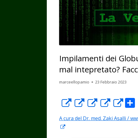
Impilamenti dei Glob
mal intepretato? Facc
Autore
Pubblicato
marceellopamio
23 Febbraio 2023
Apre
Apre
Apre
Apre
Ap
in
in
in
in
in
A cura del Dr. med. Zaki Asalli / 
una
una
una
una
un
Apre
nuova
nuova
nuova
nuova
nu
in