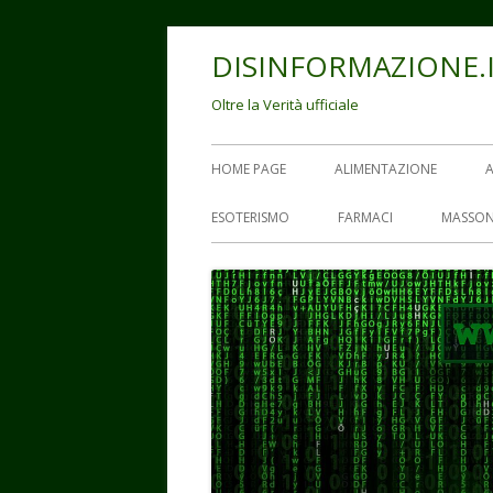
Vai
DISINFORMAZIONE.
al
contenuto
Oltre la Verità ufficiale
Menu
HOME PAGE
ALIMENTAZIONE
principale
ESOTERISMO
FARMACI
MASSON