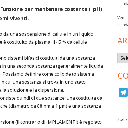
disad
(Funzione per mantenere costante il pH)
emi viventi.
Vendo
disad
o da una sospensione di cellule in un liquido
AR
è costituito da plasma, il 45 % da cellule
Archi
sono sistemi bifasici costituiti da una sostanza
sa in una seconda sostanza (generalmente liquida
CO
. Possiamo definire come colloide (o sistema
 in cui una sostanza si trova in uno stato
 la soluzione e la dispersione.
nsiste quindi di due sostanze: una costituita da
piche (diametro da 88 nm a 1 μm) e una sostanza
Stati
ersione (il contrario di IMPILAMENTI) è regolato