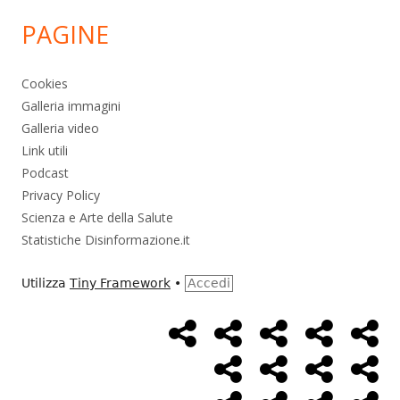
PAGINE
Cookies
Galleria immagini
Galleria video
Link utili
Podcast
Privacy Policy
Scienza e Arte della Salute
Statistiche Disinformazione.it
Utilizza
Tiny Framework
•
Accedi
Home
Alimentazione
Ambiente
Bambini
Bio
Menù
Page
social
Cancro
Controllo
Economia
Eso
link
Farmaci
Massoneria
NWO
Poli