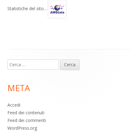
gr
s
b
di
Statistiche del sito…
a
A
o
vi
m
p
o
di
p
k
Contenuto
Ricerca
piè
per:
di
META
pagina
Accedi
Feed dei contenuti
Feed dei commenti
WordPress.org