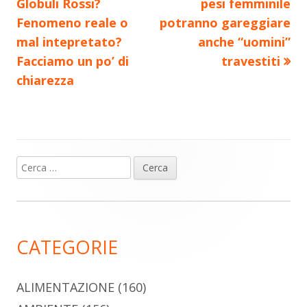
articolo:
articolo:
Globuli Rossi?
pesi femminile
articoli
Fenomeno reale o
potranno gareggiare
mal intepretato?
anche “uomini”
Facciamo un po’ di
travestiti
chiarezza
Ricerca
Barra
per:
laterale
principale
CATEGORIE
ALIMENTAZIONE
(160)