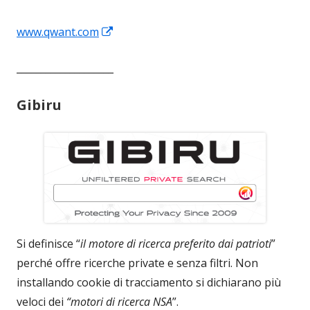
Apre
www.qwant.com
in
____________________
una
nuova
Gibiru
finestra
Si definisce “
il motore di ricerca preferito dai patrioti
”
perché offre ricerche private e senza filtri. Non
installando cookie di tracciamento si dichiarano più
veloci dei
“motori di ricerca NSA
”.