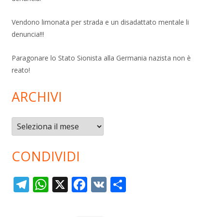
Vendono limonata per strada e un disadattato mentale li
denuncia!!!
Paragonare lo Stato Sionista alla Germania nazista non è
reato!
ARCHIVI
Archivi
CONDIVIDI
T
W
X
F
V
C
el
h
ac
K
o
e
at
e
n