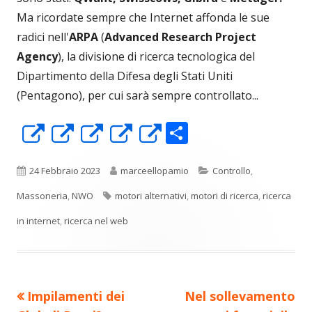
Ma ricordate sempre che Internet affonda le sue
radici nell'
ARPA
(
Advanced Research Project
Agency
), la divisione di ricerca tecnologica del
Dipartimento della Difesa degli Stati Uniti
(Pentagono), per cui sarà sempre controllato...
C
Apre
Apre
Apre
Apre
Apre
o
in
in
in
in
in
n
una
una
una
una
una
Pubblicato
Autore
Categorie
24 Febbraio 2023
marceellopamio
Controllo
,
di
nuova
nuova
nuova
nuova
nuova
Tag
Massoneria
,
NWO
motori alternativi
,
motori di ricerca
,
ricerca
vi
finestra
finestra
finestra
finestra
finestra
in internet
,
ricerca nel web
di
Precedente
Nuovo
Impilamenti dei
Nel sollevamento
Navigazione