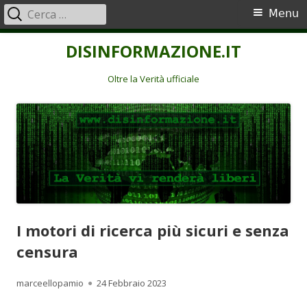
Ricerca
Menu
Menu
per:
principale
Vai
DISINFORMAZIONE.IT
al
contenuto
Oltre la Verità ufficiale
I motori di ricerca più sicuri e senza
censura
Autore
Pubblicato
marceellopamio
24 Febbraio 2023