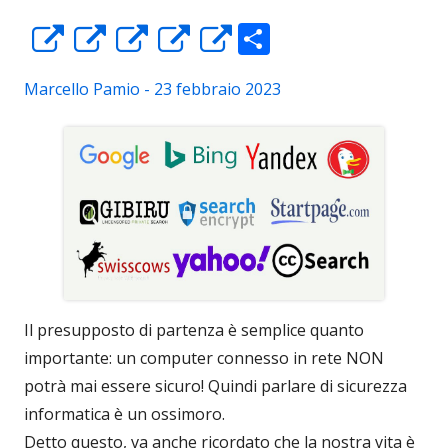
C
Apre
Apre
Apre
Apre
Apre
o
in
in
in
in
in
Marcello Pamio - 23 febbraio 2023
n
una
una
una
una
una
di
nuova
nuova
nuova
nuova
nuova
vi
finestra
finestra
finestra
finestra
finestra
di
Il presupposto di partenza è semplice quanto
importante: un computer connesso in rete NON
potrà mai essere sicuro! Quindi parlare di sicurezza
informatica è un ossimoro.
Detto questo, va anche ricordato che la nostra vita è