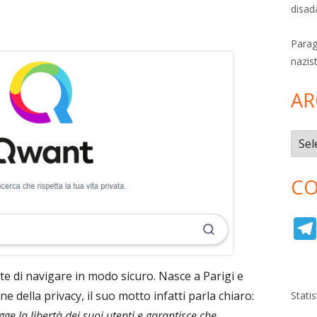
disad
Parag
nazis
AR
Archi
CO
te di navigare in modo sicuro. Nasce a Parigi e
 della privacy, il suo motto infatti parla chiaro:
Stati
ge la libertà dei suoi utenti e garantisce che