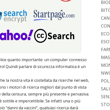
BIO
BIT
CAN
CON
ECO
ESO
FAR
MAS
plice quanto importante: un computer connesso
MO
o! Quindi parlare di sicurezza informatica è un
NW
e la nostra vita è costellata da ricerche nel web,
POL
no i motori di ricerca migliori dal punto di vista
SAL
e della censura, sempre più presente e pervasiva.
SEN
sottile e impercettibile. Se infatti una o più
STO
o “danni da vaccini”, qualsiasi ricerca darà