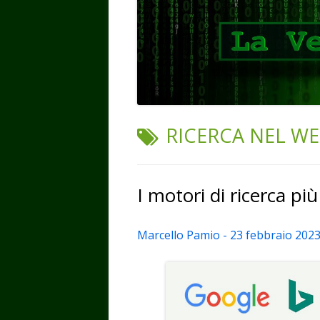
TAG:
RICERCA NEL W
I motori di ricerca pi
Marcello Pamio - 23 febbraio 202