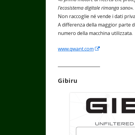
l'ecosistema digitale rimanga sano».
Non raccoglie né vende i dati priv
A differenza della maggior parte d
numero della macchina utilizzata.
Apre
www.qwant.com
in
____________________
una
nuova
Gibiru
finestra