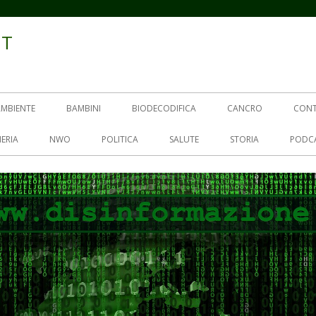
IT
AMBIENTE
BAMBINI
BIODECODIFICA
CANCRO
CON
ERIA
NWO
POLITICA
SALUTE
STORIA
PODC