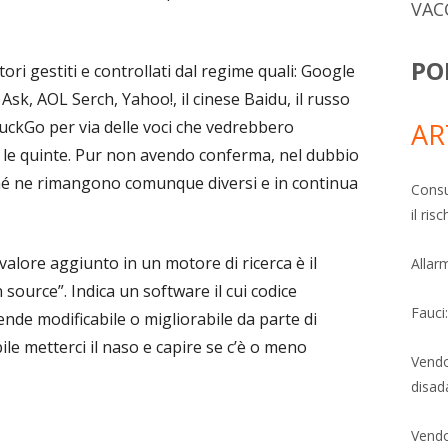
VAC
PO
tori gestiti e controllati dal regime quali: Google
 Ask, AOL Serch, Yahoo!, il cinese Baidu, il russo
AR
kGo per via delle voci che vedrebbero
 le quinte. Pur non avendo conferma, nel dubbio
hé ne rimangono comunque diversi e in continua
Consu
il ri
 valore aggiunto in un motore di ricerca è il
Allarm
source”. Indica un software il cui codice
Fauci
ende modificabile o migliorabile da parte di
le metterci il naso e capire se c’è o meno
Vendo
disad
Vendo