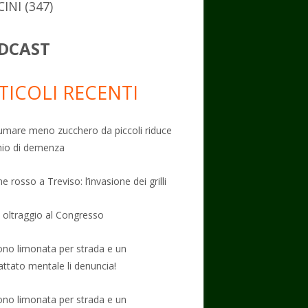
CINI
(347)
DCAST
TICOLI RECENTI
mare meno zucchero da piccoli riduce
schio di demenza
e rosso a Treviso: l’invasione dei grilli
: oltraggio al Congresso
no limonata per strada e un
attato mentale li denuncia!
no limonata per strada e un