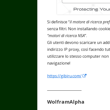
Si definisce “
il motore di ricerca pref
senza filtri. Non installando cookie
“motori di ricerca NSA
”.
Gli utenti devono scaricare un add
indirizzo IP proxy, così facendo tut
utilizzare lo stesso computer non 
navigazione!
Apre
https://gibiru.com/
in
____________________
una
nuova
WolframAlpha
finestra