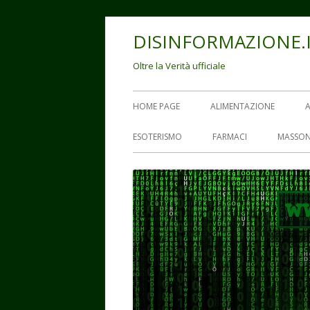
Vai
DISINFORMAZIONE.
al
contenuto
Oltre la Verità ufficiale
Menu
HOME PAGE
ALIMENTAZIONE
principale
ESOTERISMO
FARMACI
MASSON