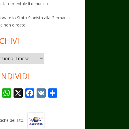
attato mentale li denuncia!!!
onare lo Stato Sionista alla Germania
ta non è reato!
CHIVI
vi
NDIVIDI
T
W
X
F
V
C
el
h
ac
K
o
e
at
e
n
gr
s
b
di
stiche del sito…