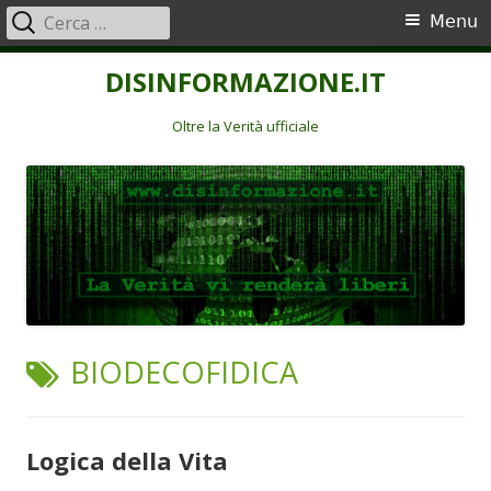
Ricerca
Menu
Menu
per:
principale
Vai
DISINFORMAZIONE.IT
al
contenuto
Oltre la Verità ufficiale
TAG:
BIODECOFIDICA
Logica della Vita