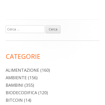
Ricerca
Barra
per:
laterale
principale
CATEGORIE
ALIMENTAZIONE
(160)
AMBIENTE
(156)
BAMBINI
(355)
BIODECODIFICA
(120)
BITCOIN
(14)