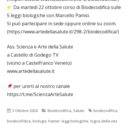
Da martedì 22 ottobre corso di Biodecodifica sulle
5 leggi biologiche con Marcello Pamio.
Si può partecipare in sede oppure online su zoom.
(https://www.artedellasalute.it/298-2/biodecodifica/)
Ass. Scienza e Arte della Salute
a Castello di Godego TV
(vicino a Castelfranco Veneto)
www.artedellasalute.it
per unirti al nostro canale
https://t.me/ScienzaArteSalute
Pubblicato
Categorie
Tag
3 Ottobre 2024
Biodecodifica
,
Salute
biodecodifica
,
biodecofidica
,
biologia
,
hamer
,
leggi biologiche
,
logica della vita