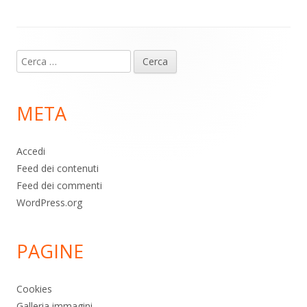
p
k
Contenuto
Ricerca
piè
per:
di
META
pagina
Accedi
Feed dei contenuti
Feed dei commenti
WordPress.org
PAGINE
Cookies
Galleria immagini