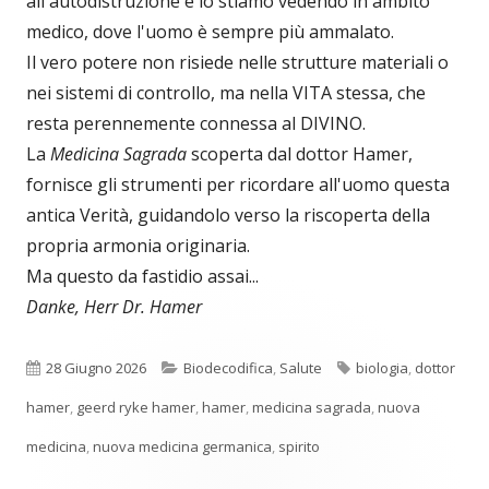
all'autodistruzione e lo stiamo vedendo in ambito
medico, dove l'uomo è sempre più ammalato.
Il vero potere non risiede nelle strutture materiali o
nei sistemi di controllo, ma nella VITA stessa, che
resta perennemente connessa al DIVINO.
La
Medicina Sagrada
scoperta dal dottor Hamer,
fornisce gli strumenti per ricordare all'uomo questa
antica Verità, guidandolo verso la riscoperta della
propria armonia originaria.
Ma questo da fastidio assai...
Danke, Herr Dr. Hamer
Pubblicato
Categorie
Tag
28 Giugno 2026
Biodecodifica
,
Salute
biologia
,
dottor
hamer
,
geerd ryke hamer
,
hamer
,
medicina sagrada
,
nuova
medicina
,
nuova medicina germanica
,
spirito