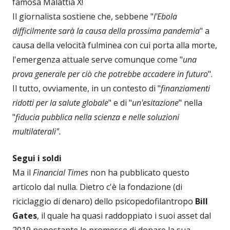
famosa Malattia X!
Il giornalista sostiene che, sebbene "
l'Ebola
difficilmente sarà la causa della prossima pandemia
" a
causa della velocità fulminea con cui porta alla morte,
l'emergenza attuale serve comunque come "
una
prova generale per ciò che potrebbe accadere in futuro
".
Il tutto, ovviamente, in un contesto di "
finanziamenti
ridotti per la salute globale
" e di "
un'esitazione
" nella
"
fiducia pubblica nella scienza e nelle soluzioni
multilaterali".
Segui i soldi
Ma il
Financial Times
non ha pubblicato questo
articolo dal nulla. Dietro c'è la fondazione (di
riciclaggio di denaro) dello psicopedofilantropo
Bill
Gates
, il quale ha quasi raddoppiato i suoi asset dal
2019 nonostante le promesse di donare la sua