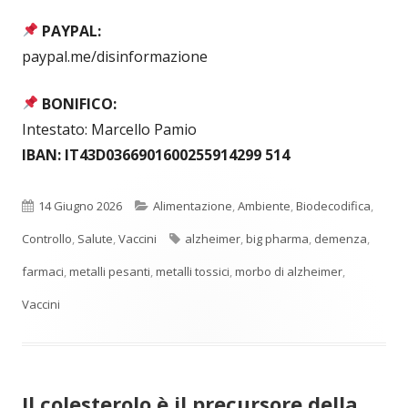
PAYPAL:
paypal.me/disinformazione
BONIFICO:
Intestato: Marcello Pamio
IBAN: IT43D0366901600255914299 514
Pubblicato
Categorie
14 Giugno 2026
Alimentazione
,
Ambiente
,
Biodecodifica
,
Tag
Controllo
,
Salute
,
Vaccini
alzheimer
,
big pharma
,
demenza
,
farmaci
,
metalli pesanti
,
metalli tossici
,
morbo di alzheimer
,
Vaccini
Il colesterolo è il precursore della