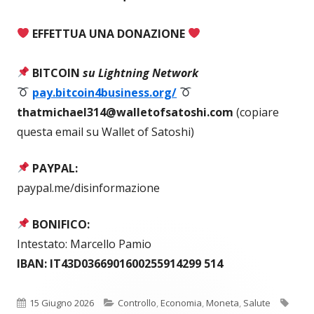
EFFETTUA UNA DONAZIONE
BITCOIN
su Lightning Network
pay.bitcoin4business.org/
thatmichael314@walletofsatoshi.com
(copiare
questa email su Wallet of Satoshi)
PAYPAL:
paypal.me/disinformazione
BONIFICO:
Intestato: Marcello Pamio
IBAN: IT43D0366901600255914299 514
Pubblicato
Categorie
Tag
15 Giugno 2026
Controllo
,
Economia
,
Moneta
,
Salute