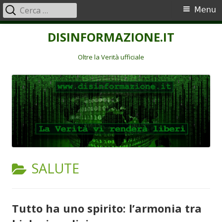
Ricerca
Menu
Menu
per:
principale
Vai
DISINFORMAZIONE.IT
al
contenuto
Oltre la Verità ufficiale
CATEGORIA:
SALUTE
Tutto ha uno spirito: l’armonia tra