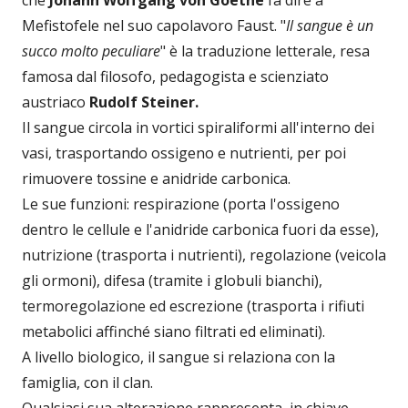
Mefistofele nel suo capolavoro Faust. "
Il sangue è un
succo molto peculiare
" è la traduzione letterale, resa
famosa dal filosofo, pedagogista e scienziato
austriaco
Rudolf Steiner.
Il sangue circola in vortici spiraliformi all'interno dei
vasi, trasportando ossigeno e nutrienti, per poi
rimuovere tossine e anidride carbonica.
Le sue funzioni: respirazione (porta l'ossigeno
dentro le cellule e l'anidride carbonica fuori da esse),
nutrizione (trasporta i nutrienti), regolazione (veicola
gli ormoni), difesa (tramite i globuli bianchi),
termoregolazione ed escrezione (trasporta i rifiuti
metabolici affinché siano filtrati ed eliminati).
A livello biologico, il sangue si relaziona con la
famiglia, con il clan.
Qualsiasi sua alterazione rappresenta, in chiave