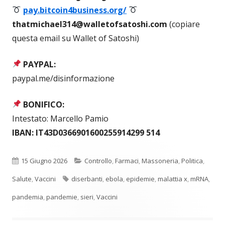
pay.bitcoin4business.org/
thatmichael314@walletofsatoshi.com
(copiare
questa email su Wallet of Satoshi)
PAYPAL:
paypal.me/disinformazione
BONIFICO:
Intestato: Marcello Pamio
IBAN: IT43D0366901600255914299 514
Pubblicato
Categorie
15 Giugno 2026
Controllo
,
Farmaci
,
Massoneria
,
Politica
,
Tag
Salute
,
Vaccini
diserbanti
,
ebola
,
epidemie
,
malattia x
,
mRNA
,
pandemia
,
pandemie
,
sieri
,
Vaccini