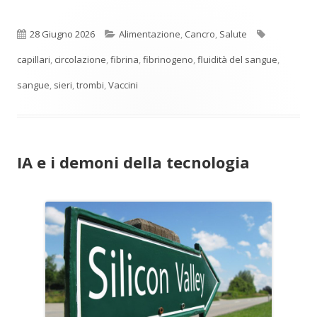
Pubblicato
Categorie
Tag
28 Giugno 2026
Alimentazione
,
Cancro
,
Salute
capillari
,
circolazione
,
fibrina
,
fibrinogeno
,
fluidità del sangue
,
sangue
,
sieri
,
trombi
,
Vaccini
IA e i demoni della tecnologia