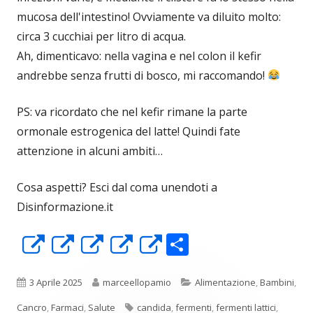
mucosa dell'intestino! Ovviamente va diluito molto:
circa 3 cucchiai per litro di acqua.
Ah, dimenticavo: nella vagina e nel colon il kefir
andrebbe senza frutti di bosco, mi raccomando!
PS: va ricordato che nel kefir rimane la parte
ormonale estrogenica del latte! Quindi fate
attenzione in alcuni ambiti…
Cosa aspetti? Esci dal coma unendoti a
Disinformazione.it
C
Apre
Apre
Apre
Apre
Apre
o
in
in
in
in
in
n
una
una
una
una
una
Pubblicato
Autore
Categorie
3 Aprile 2025
marceellopamio
Alimentazione
,
Bambini
,
di
nuova
nuova
nuova
nuova
nuova
Tag
Cancro
,
Farmaci
,
Salute
candida
,
fermenti
,
fermenti lattici
,