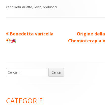
vi
finestra
finestra
finestra
finestra
finestra
kefir
,
kefir di latte
,
lieviti
,
probiotici
di
Precedente
Nuovo
Benedetta varicella
Origine della
Navigazione
articolo:
articolo:
Chemioterapia
articoli
Ricerca
Barra
per:
laterale
principale
CATEGORIE