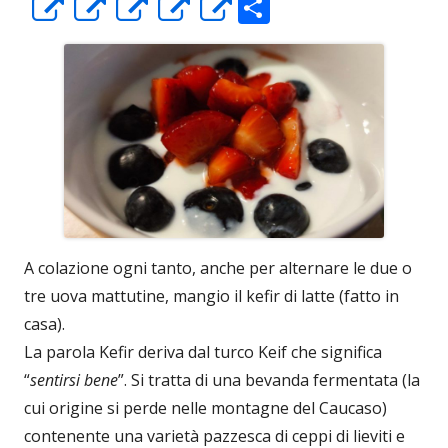
C
Apre
Apre
Apre
Apre
Apre
o
in
in
in
in
in
n
una
una
una
una
una
di
nuova
nuova
nuova
nuova
nuova
vi
finestra
finestra
finestra
finestra
finestra
di
A colazione ogni tanto, anche per alternare le due o
tre uova mattutine, mangio il kefir di latte (fatto in
casa).
La parola Kefir deriva dal turco Keif che significa
“
sentirsi bene
”. Si tratta di una bevanda fermentata (la
cui origine si perde nelle montagne del Caucaso)
contenente una varietà pazzesca di ceppi di lieviti e