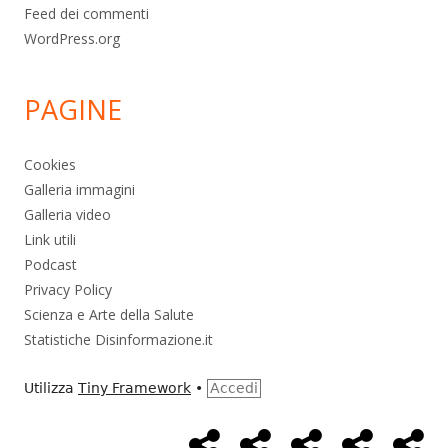
Feed dei commenti
WordPress.org
PAGINE
Cookies
Galleria immagini
Galleria video
Link utili
Podcast
Privacy Policy
Scienza e Arte della Salute
Statistiche Disinformazione.it
Utilizza
Tiny Framework
•
Accedi
Home
Alimentazione
Ambiente
Bambini
Bio
Menù