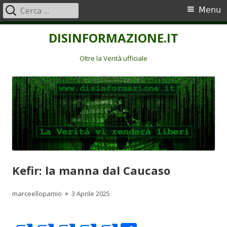
Ricerca
Menu
Menu
per:
principale
Vai
DISINFORMAZIONE.IT
al
contenuto
Oltre la Verità ufficiale
Kefir: la manna dal Caucaso
Autore
Pubblicato
marceellopamio
3 Aprile 2025