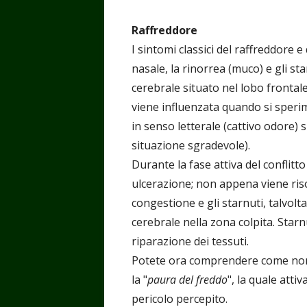
Raffreddore
I sintomi classici del raffreddore 
nasale, la rinorrea (muco) e gli st
cerebrale situato nel lobo frontal
viene influenzata quando si sperime
in senso letterale (cattivo odore) 
situazione sgradevole).
Durante la fase attiva del conflitt
ulcerazione; non appena viene riso
congestione e gli starnuti, talvol
cerebrale nella zona colpita. Starn
riparazione dei tessuti.
Potete ora comprendere come non si
la "
paura del freddo
", la quale attiva 
pericolo percepito.