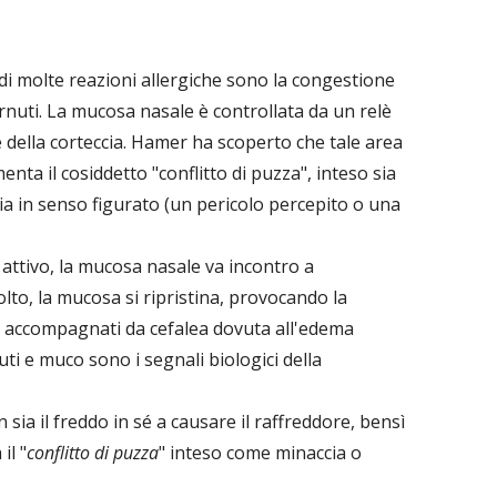
e di molte reazioni allergiche sono la congestione
arnuti. La mucosa nasale è controllata da un relè
e della corteccia. Hamer ha scoperto che tale area
nta il cosiddetto "conflitto di puzza", inteso sia
sia in senso figurato (un pericolo percepito o una
o attivo, la mucosa nasale va incontro a
lto, la mucosa si ripristina, provocando la
ta accompagnati da cefalea dovuta all'edema
uti e muco sono i segnali biologici della
a il freddo in sé a causare il raffreddore, bensì
il "
conflitto di puzza
" inteso come minaccia o