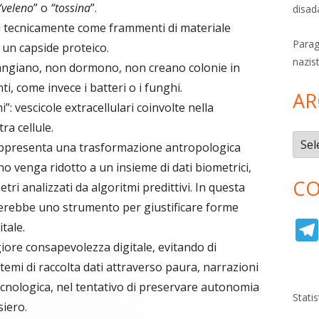
“veleno
” o
“tossina
”.
disad
i tecnicamente come frammenti di materiale
Parag
 un capside proteico.
nazis
angiano, non dormono, non creano colonie in
 come invece i batteri o i funghi.
AR
: vescicole extracellulari coinvolte nella
ra cellule.
Archi
rappresenta una trasformazione antropologica
no venga ridotto a un insieme di dati biometrici,
CO
ri analizzati da algoritmi predittivi. In questa
nterebbe uno strumento per giustificare forme
tale.
ore consapevolezza digitale, evitando di
emi di raccolta dati attraverso paura, narrazioni
ecnologica, nel tentativo di preservare autonomia
Stati
siero.