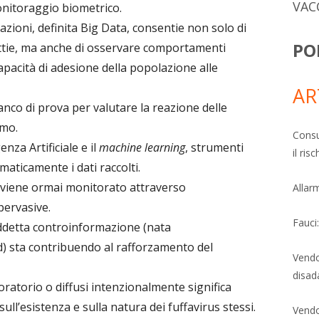
VAC
onitoraggio biometrico.
ioni, definita Big Data, consentie non solo di
PO
lattie, ma anche di osservare comportamenti
e capacità di adesione della popolazione alle
AR
nco di prova per valutare la reazione delle
smo.
Consu
enza Artificiale e il
machine learning
, strumenti
il ri
aticamente i dati raccolti.
a viene ormai monitorato attraverso
Allarm
pervasive.
Fauci
ddetta controinformazione (nata
) sta contribuendo al rafforzamento del
Vendo
disad
aboratorio o diffusi intenzionalmente significa
ll’esistenza e sulla natura dei fuffavirus stessi.
Vendo