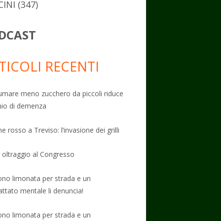
CINI
(347)
DCAST
TICOLI RECENTI
mare meno zucchero da piccoli riduce
schio di demenza
e rosso a Treviso: l’invasione dei grilli
: oltraggio al Congresso
no limonata per strada e un
attato mentale li denuncia!
no limonata per strada e un