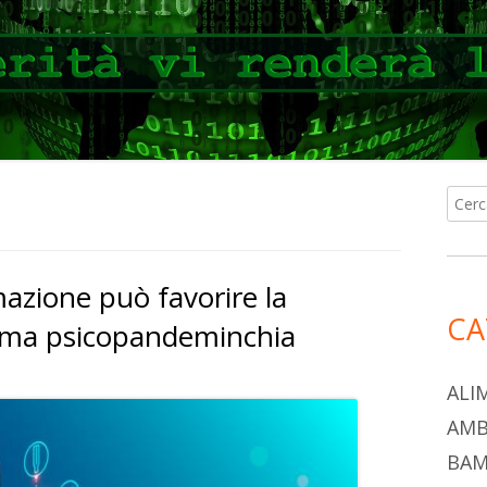
Ricer
Ba
per:
lat
azione può favorire la
pri
CA
sima psicopandeminchia
ALI
AMB
BAM