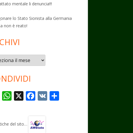
attato mentale li denuncia!!!
onare lo Stato Sionista alla Germania
ta non è reato!
CHIVI
vi
NDIVIDI
T
W
X
F
V
C
el
h
ac
K
o
e
at
e
n
gr
s
b
di
stiche del sito…