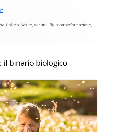
it
Tag
ria
,
Politica
,
Salute
,
Vaccini
controinformazione
,
 il binario biologico