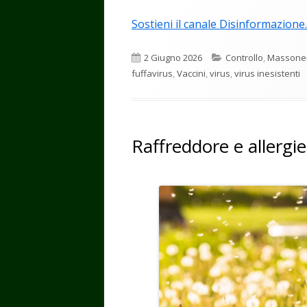
Sostieni il canale Disinformazione.
Pubblicato
Categorie
2 Giugno 2026
Controllo
,
Massone
fuffavirus
,
Vaccini
,
virus
,
virus inesistenti
Raffreddore e allergie: