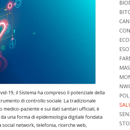
BIO
BIT
CAN
CON
ECO
ESO
FAR
MAS
MO
NW
d-19, il Sistema ha compreso il potenziale della
POL
trumento di controllo sociale. La tradizionale
SAL
medico-paziente e sui dati sanitari ufficiali, è
SEN
 da una forma di epidemiologia digitale fondata
STO
da social network, telefonia, ricerche web,