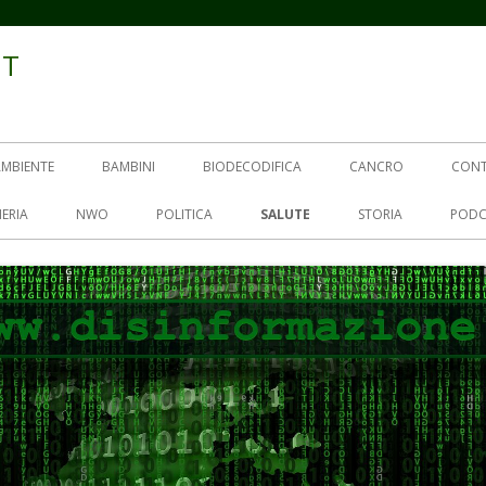
IT
AMBIENTE
BAMBINI
BIODECODIFICA
CANCRO
CON
ERIA
NWO
POLITICA
SALUTE
STORIA
PODC