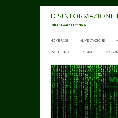
Vai
DISINFORMAZIONE.
al
contenuto
Oltre la Verità ufficiale
Menu
HOME PAGE
ALIMENTAZIONE
principale
ESOTERISMO
FARMACI
MASSON