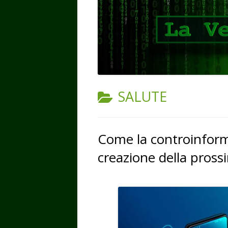
CATEGORIA:
SALUTE
Come la controinform
creazione della pros