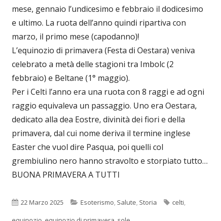
mese, gennaio l’undicesimo e febbraio il dodicesimo
e ultimo. La ruota dell’anno quindi ripartiva con
marzo, il primo mese (capodanno)!
L’equinozio di primavera (Festa di Oestara) veniva
celebrato a metà delle stagioni tra Imbolc (2
febbraio) e Beltane (1° maggio).
Per i Celti l’anno era una ruota con 8 raggi e ad ogni
raggio equivaleva un passaggio. Uno era Oestara,
dedicato alla dea Eostre, divinità dei fiori e della
primavera, dal cui nome deriva il termine inglese
Easter che vuol dire Pasqua, poi quelli col
grembiulino nero hanno stravolto e storpiato tutto…
BUONA PRIMAVERA A TUTTI
Pubblicato
Categorie
Tag
22 Marzo 2025
Esoterismo
,
Salute
,
Storia
celti
,
equinozio
,
equinozio di primavera
,
sole