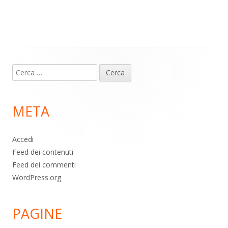
m
p
o
di
p
k
Contenuto
Ricerca
piè
per:
di
META
pagina
Accedi
Feed dei contenuti
Feed dei commenti
WordPress.org
PAGINE