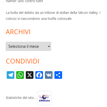
Hamer: uno contro tutti!
La bolla del debito da un trilione di dollari della Silicon Valley. I
colossi vi nascondono una truffa colossale
ARCHIVI
Archivi
CONDIVIDI
T
W
X
F
V
C
el
h
ac
K
o
e
at
e
n
gr
s
b
di
Statistiche del sito…
a
A
o
vi