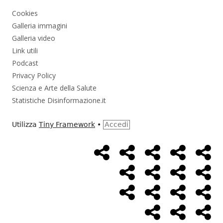
Cookies
Galleria immagini
Galleria video
Link utili
Podcast
Privacy Policy
Scienza e Arte della Salute
Statistiche Disinformazione.it
Utilizza
Tiny Framework
•
Accedi
Home
Alimentazione
Ambiente
Bambini
Bio
Menù
Page
social
Cancro
Controllo
Economia
Eso
link
Farmaci
Massoneria
NWO
Poli
Salute
Storia
Pod