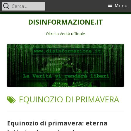
Ricerca
Menu
Menu
per:
principale
Vai
DISINFORMAZIONE.IT
al
contenuto
Oltre la Verità ufficiale
TAG:
EQUINOZIO DI PRIMAVERA
Equinozio di primavera: eterna