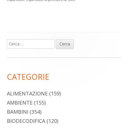
Ricerca
Barra
per:
laterale
principale
CATEGORIE
ALIMENTAZIONE
(159)
AMBIENTE
(155)
BAMBINI
(354)
BIODECODIFICA
(120)