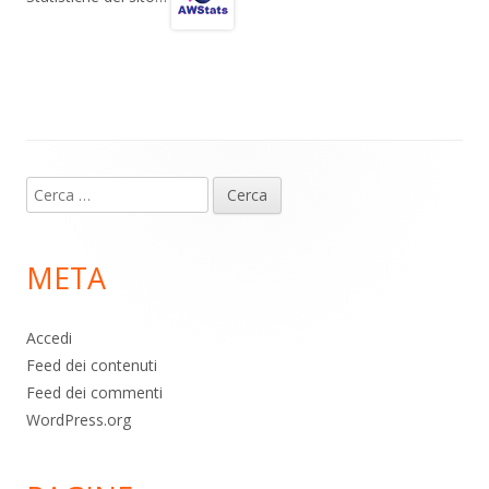
a
A
o
vi
m
p
o
di
p
k
Contenuto
Ricerca
piè
per:
di
META
pagina
Accedi
Feed dei contenuti
Feed dei commenti
WordPress.org