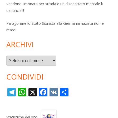
Vendono limonata per strada e un disadattato mentale li
denuncia!!!
Paragonare lo Stato Sionista alla Germania nazista non è
reato!
ARCHIVI
Archivi
CONDIVIDI
T
W
X
F
V
C
el
h
ac
K
o
e
at
e
n
gr
s
b
di
Statistiche del sito…