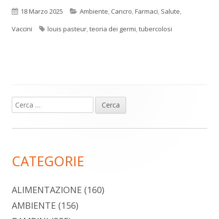
Pubblicato
Categorie
18 Marzo 2025
Ambiente
,
Cancro
,
Farmaci
,
Salute
,
Tag
Vaccini
louis pasteur
,
teoria dei germi
,
tubercolosi
Ricerca
Barra
per:
laterale
principale
CATEGORIE
ALIMENTAZIONE
(160)
AMBIENTE
(156)