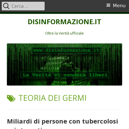
Ricerca
Menu
Menu
per:
principale
Vai
DISINFORMAZIONE.IT
al
contenuto
Oltre la Verità ufficiale
TAG:
TEORIA DEI GERMI
Miliardi di persone con tubercolosi