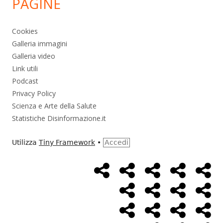
PAGINE
Cookies
Galleria immagini
Galleria video
Link utili
Podcast
Privacy Policy
Scienza e Arte della Salute
Statistiche Disinformazione.it
Utilizza
Tiny Framework
•
Accedi
Home
Alimentazione
Ambiente
Bambini
Bio
Menù
Page
social
Cancro
Controllo
Economia
Eso
link
Farmaci
Massoneria
NWO
Poli