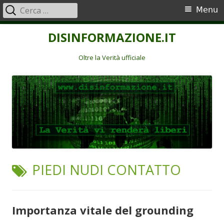
Ricerca
Menu
Menu
per:
principale
Vai
DISINFORMAZIONE.IT
al
contenuto
Oltre la Verità ufficiale
TAG:
PIEDI NUDI CONTATTO
Importanza vitale del grounding