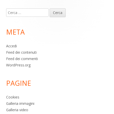
Contenuto
Ricerca
piè
per:
di
META
pagina
Accedi
Feed dei contenuti
Feed dei commenti
WordPress.org
PAGINE
Cookies
Galleria immagini
Galleria video