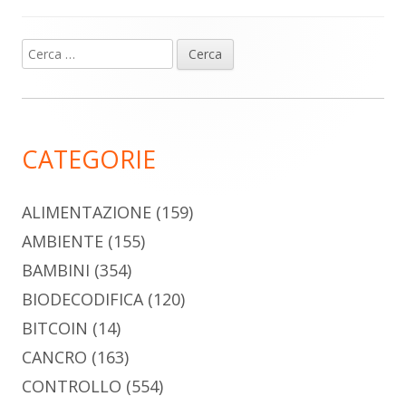
Ricerca
Barra
per:
laterale
principale
CATEGORIE
ALIMENTAZIONE
(159)
AMBIENTE
(155)
BAMBINI
(354)
BIODECODIFICA
(120)
BITCOIN
(14)
CANCRO
(163)
CONTROLLO
(554)