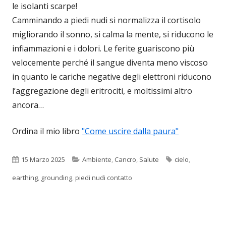
le isolanti scarpe!
Camminando a piedi nudi si normalizza il cortisolo
migliorando il sonno, si calma la mente, si riducono le
infiammazioni e i dolori. Le ferite guariscono più
velocemente perché il sangue diventa meno viscoso
in quanto le cariche negative degli elettroni riducono
l’aggregazione degli eritrociti, e moltissimi altro
ancora…
Ordina il mio libro
"Come uscire dalla paura"
Pubblicato
Categorie
Tag
15 Marzo 2025
Ambiente
,
Cancro
,
Salute
cielo
,
earthing
,
grounding
,
piedi nudi contatto