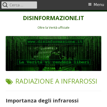
Ricerca
Menu
Menu
per:
principale
Vai
DISINFORMAZIONE.IT
al
contenuto
Oltre la Verità ufficiale
TAG:
RADIAZIONE A INFRAROSSI
Importanza degli infrarossi