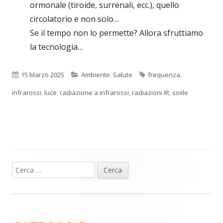
ormonale (tiroide, surrenali, ecc.), quello
circolatorio e non solo…
Se il tempo non lo permette? Allora sfruttiamo
la tecnologia…
Pubblicato
Categorie
Tag
15 Marzo 2025
Ambiente
,
Salute
frequenza
,
infrarossi
,
luce
,
radiazione a infrarossi
,
radiazioni IR
,
soiile
Ricerca
Barra
per:
laterale
principale