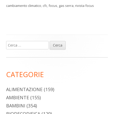
cambiamento climatico
,
cfc
,
focus
,
gas serra
,
rivista focus
Ricerca
Barra
per:
laterale
principale
CATEGORIE
ALIMENTAZIONE
(159)
AMBIENTE
(155)
BAMBINI
(354)
BIODECODIFICA
(120)