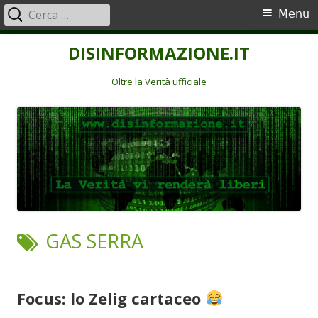
Ricerca
Menu
Menu
per:
principale
Vai
DISINFORMAZIONE.IT
al
contenuto
Oltre la Verità ufficiale
TAG:
GAS SERRA
Focus: lo Zelig cartaceo